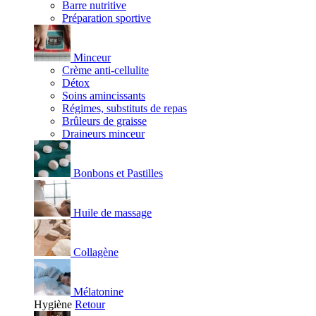
Barre nutritive
Préparation sportive
Minceur
Crème anti-cellulite
Détox
Soins amincissants
Régimes, substituts de repas
Brûleurs de graisse
Draineurs minceur
Bonbons et Pastilles
Huile de massage
Collagène
Mélatonine
Hygiène
Retour