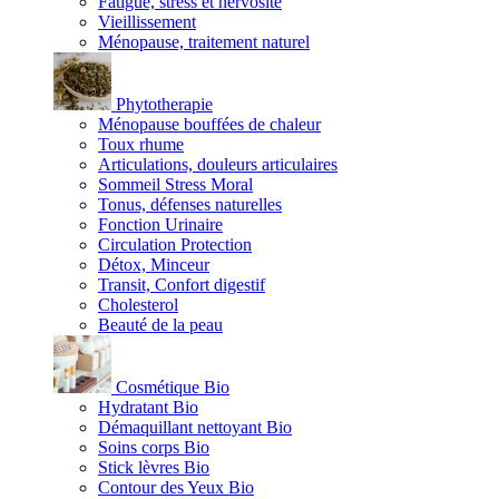
Fatigue, stress et nervosité
Vieillissement
Ménopause, traitement naturel
Phytotherapie
Ménopause bouffées de chaleur
Toux rhume
Articulations, douleurs articulaires
Sommeil Stress Moral
Tonus, défenses naturelles
Fonction Urinaire
Circulation Protection
Détox, Minceur
Transit, Confort digestif
Cholesterol
Beauté de la peau
Cosmétique Bio
Hydratant Bio
Démaquillant nettoyant Bio
Soins corps Bio
Stick lèvres Bio
Contour des Yeux Bio