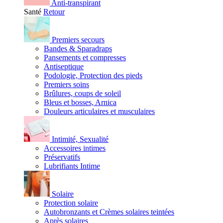
Anti-transpirant
Santé
Retour
Premiers secours
Bandes & Sparadraps
Pansements et compresses
Antiseptique
Podologie, Protection des pieds
Premiers soins
Brûlures, coups de soleil
Bleus et bosses, Arnica
Douleurs articulaires et musculaires
Intimité, Sexualité
Accessoires intimes
Préservatifs
Lubrifiants Intime
Solaire
Protection solaire
Autobronzants et Crèmes solaires teintées
Après solaires