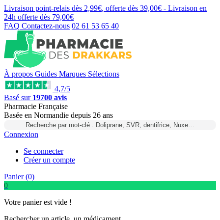
Livraison point-relais dès
2,99€
, offerte dès
39,00€
- Livraison en
24h
offerte dès
79,00€
FAQ
Contactez-nous
02 61 53 65 40
À propos
Guides
Marques
Sélections
4,7/5
Basé sur
19700 avis
Pharmacie Française
Basée
en Normandie
depuis
26 ans
Recherche par mot-clé : Doliprane, SVR, dentifrice, Nuxe…
Connexion
Se connecter
Créer un compte
Panier (
0
)
0
Votre panier est vide !
Rechercher un article, un médicament...