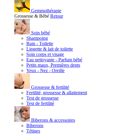
Gemmothérapie
Grossesse & Bébé
Retour
Soin bébé
Shampoing
Bain - Toilette
Lingette & lait de toilette
Soin corps et visage
Eau nettoyante - Parfum bébé
Petits maux, Premières dents
Yeux - Nez - Oreille
Grossesse & fertilité
Fertilité, grossesse & allaitement
Test de grossesse
Test de fertilité
Biberons & accessoires
Biberons
Tétines