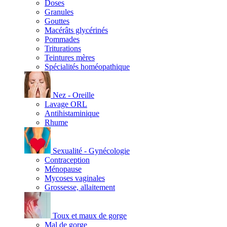
Doses
Granules
Gouttes
Macérâts glycérinés
Pommades
Triturations
Teintures mères
Spécialités homéopathique
Nez - Oreille
Lavage ORL
Antihistaminique
Rhume
Sexualité - Gynécologie
Contraception
Ménopause
Mycoses vaginales
Grossesse, allaitement
Toux et maux de gorge
Mal de gorge