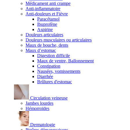
Médicament anti crampe
Anti-inflammatoire
Anti-douleurs et Fièvre
Paracétamol
Ibuprofène
Aspirine
Douleurs articulaires
Douleurs musculaires ou articulaires
Maux de bouche, dents
Maux d’estomac
Digestion difficile
Maux de ventre, Ballonnement
Constipation
Nausées, vomissements
Diarrhée
Brûlures d'estomac
Circulation veineuse
Jambes lourdes
Hémorroïdes
Dermatologie
Piqûres démangeaisons