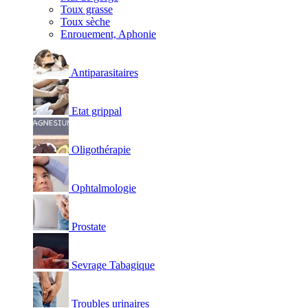
Toux grasse
Toux sèche
Enrouement, Aphonie
Antiparasitaires
Etat grippal
Oligothérapie
Ophtalmologie
Prostate
Sevrage Tabagique
Troubles urinaires