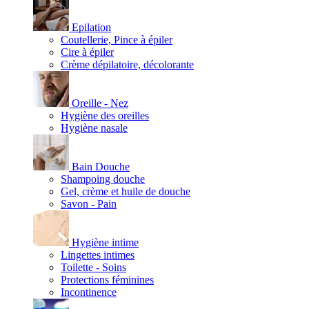
Epilation
Coutellerie, Pince à épiler
Cire à épiler
Crème dépilatoire, décolorante
Oreille - Nez
Hygiène des oreilles
Hygiène nasale
Bain Douche
Shampoing douche
Gel, crème et huile de douche
Savon - Pain
Hygiène intime
Lingettes intimes
Toilette - Soins
Protections féminines
Incontinence