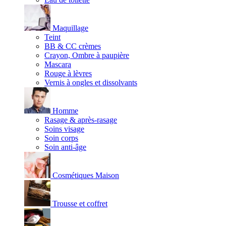
Maquillage
Teint
BB & CC crèmes
Crayon, Ombre à paupière
Mascara
Rouge à lèvres
Vernis à ongles et dissolvants
Homme
Rasage & après-rasage
Soins visage
Soin corps
Soin anti-âge
Cosmétiques Maison
Trousse et coffret