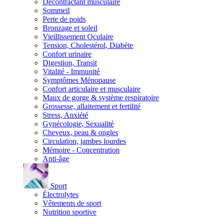
Décontractant musculaire
Sommeil
Perte de poids
Bronzage et soleil
Vieillissement Oculaire
Tension, Cholestérol, Diabète
Confort urinaire
Digestion, Transit
Vitalité - Immunité
Symptômes Ménopause
Confort articulaire et musculaire
Maux de gorge & système respiratoire
Grossesse, allaitement et fertilité
Stress, Anxiété
Gynécologie, Sexualité
Cheveux, peau & ongles
Circulation, jambes lourdes
Mémoire - Concentration
Anti-âge
Sport
Électrolytes
Vêtements de sport
Nutrition sportive