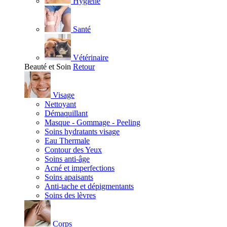
Hygiène
Santé
Vétérinaire
Beauté et Soin
Retour
Visage
Nettoyant
Démaquillant
Masque - Gommage - Peeling
Soins hydratants visage
Eau Thermale
Contour des Yeux
Soins anti-âge
Acné et imperfections
Soins apaisants
Anti-tache et dépigmentants
Soins des lèvres
Corps