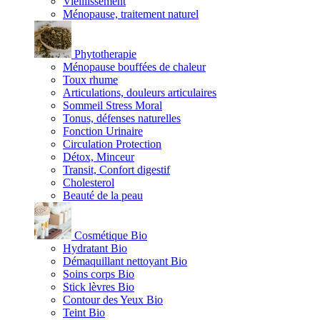
Vieillissement
Ménopause, traitement naturel
Phytotherapie
Ménopause bouffées de chaleur
Toux rhume
Articulations, douleurs articulaires
Sommeil Stress Moral
Tonus, défenses naturelles
Fonction Urinaire
Circulation Protection
Détox, Minceur
Transit, Confort digestif
Cholesterol
Beauté de la peau
Cosmétique Bio
Hydratant Bio
Démaquillant nettoyant Bio
Soins corps Bio
Stick lèvres Bio
Contour des Yeux Bio
Teint Bio