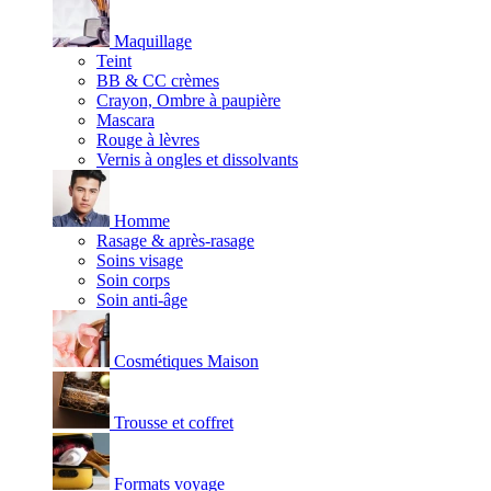
Maquillage
Teint
BB & CC crèmes
Crayon, Ombre à paupière
Mascara
Rouge à lèvres
Vernis à ongles et dissolvants
Homme
Rasage & après-rasage
Soins visage
Soin corps
Soin anti-âge
Cosmétiques Maison
Trousse et coffret
Formats voyage