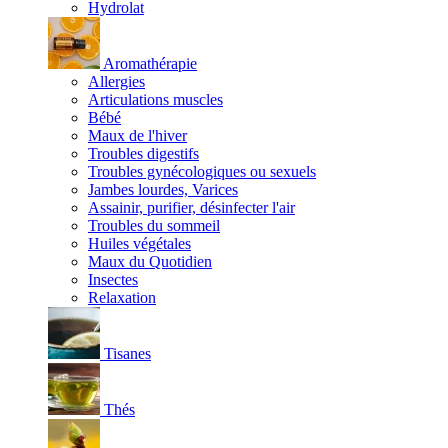
Hydrolat
Aromathérapie
Allergies
Articulations muscles
Bébé
Maux de l'hiver
Troubles digestifs
Troubles gynécologiques ou sexuels
Jambes lourdes, Varices
Assainir, purifier, désinfecter l'air
Troubles du sommeil
Huiles végétales
Maux du Quotidien
Insectes
Relaxation
Tisanes
Thés