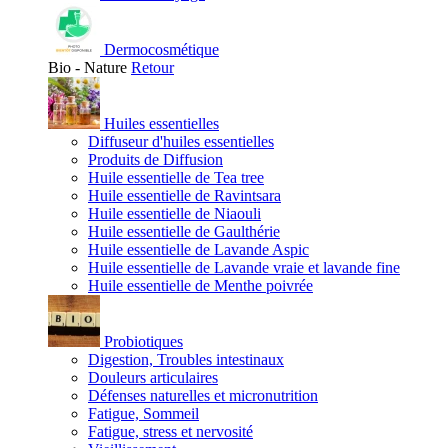
Dermocosmétique
Bio - Nature
Retour
Huiles essentielles
Diffuseur d'huiles essentielles
Produits de Diffusion
Huile essentielle de Tea tree
Huile essentielle de Ravintsara
Huile essentielle de Niaouli
Huile essentielle de Gaulthérie
Huile essentielle de Lavande Aspic
Huile essentielle de Lavande vraie et lavande fine
Huile essentielle de Menthe poivrée
Probiotiques
Digestion, Troubles intestinaux
Douleurs articulaires
Défenses naturelles et micronutrition
Fatigue, Sommeil
Fatigue, stress et nervosité