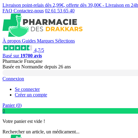
Livraison point-relais dès
2,99€
, offerte dès
39,00€
- Livraison en
24
FAQ
Contactez-nous
02 61 53 65 40
À propos
Guides
Marques
Sélections
4,7/5
Basé sur
19700 avis
Pharmacie Française
Basée
en Normandie
depuis
26 ans
Connexion
Se connecter
Créer un compte
Panier (
0
)
0
Votre panier est vide !
Rechercher un article, un médicament...