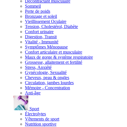
Décontractant musculaire
Sommeil
Perte de poids
Bronzage et soleil
Vieillissement Oculaire
Tension, Cholestérol, Diabète
Confort urinaire
Digestion, Transit
Vitalité - Immunité
Symptômes Ménopause
Confort articulaire et musculaire
Maux de gorge & système respiratoire
Grossesse, allaitement et fertilité
Stress, Anxiété
Gynécologie, Sexualité
Cheveux, peau & ongles
Circulation, jambes lourdes
Mémoire - Concentration
Anti-âge
Sport
Électrolytes
Vêtements de sport
Nutrition sportive