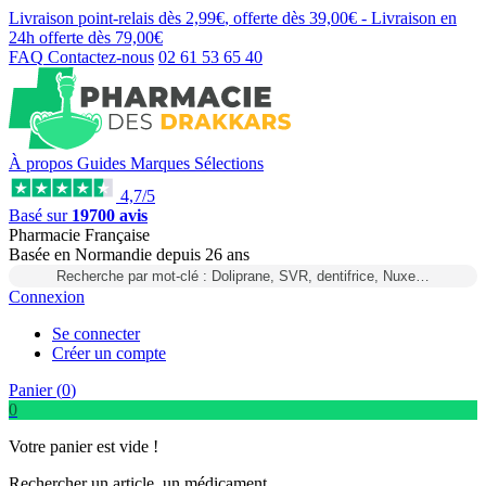
Livraison point-relais dès
2,99€
, offerte dès
39,00€
- Livraison en
24h
offerte dès
79,00€
FAQ
Contactez-nous
02 61 53 65 40
À propos
Guides
Marques
Sélections
4,7/5
Basé sur
19700 avis
Pharmacie Française
Basée
en Normandie
depuis
26 ans
Recherche par mot-clé : Doliprane, SVR, dentifrice, Nuxe…
Connexion
Se connecter
Créer un compte
Panier (
0
)
0
Votre panier est vide !
Rechercher un article, un médicament...