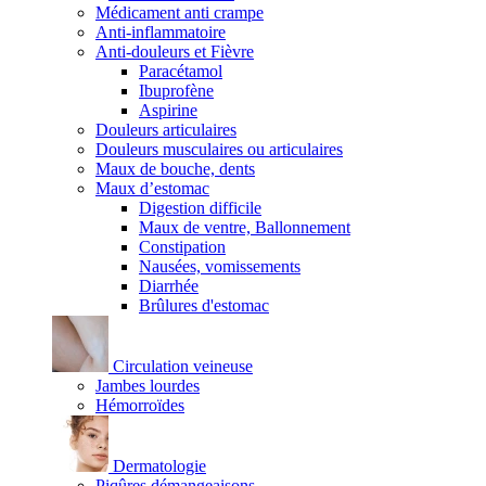
Médicament anti crampe
Anti-inflammatoire
Anti-douleurs et Fièvre
Paracétamol
Ibuprofène
Aspirine
Douleurs articulaires
Douleurs musculaires ou articulaires
Maux de bouche, dents
Maux d’estomac
Digestion difficile
Maux de ventre, Ballonnement
Constipation
Nausées, vomissements
Diarrhée
Brûlures d'estomac
Circulation veineuse
Jambes lourdes
Hémorroïdes
Dermatologie
Piqûres démangeaisons