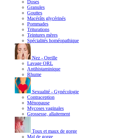
Doses
Granules
Gouttes
Macérâts glycérinés
Pommades
Triturations
Teintures mères
Spécialités homéopathique
Nez - Oreille
Lavage ORL
Antihistaminique
Rhume
Sexualité - Gynécologie
Contraception
Ménopause
Mycoses vaginales
Grossesse, allaitement
Toux et maux de gorge
Mal de gorge