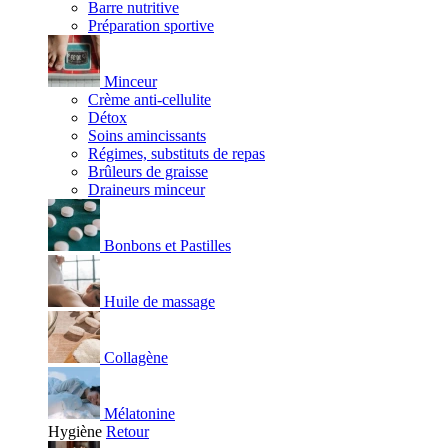
Barre nutritive
Préparation sportive
Minceur
Crème anti-cellulite
Détox
Soins amincissants
Régimes, substituts de repas
Brûleurs de graisse
Draineurs minceur
Bonbons et Pastilles
Huile de massage
Collagène
Mélatonine
Hygiène
Retour