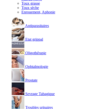
Toux grasse
Toux sèche
Enrouement, Aphonie
Antiparasitaires
Etat grippal
Oligothérapie
Ophtalmologie
Prostate
Sevrage Tabagique
Troubles urinaires