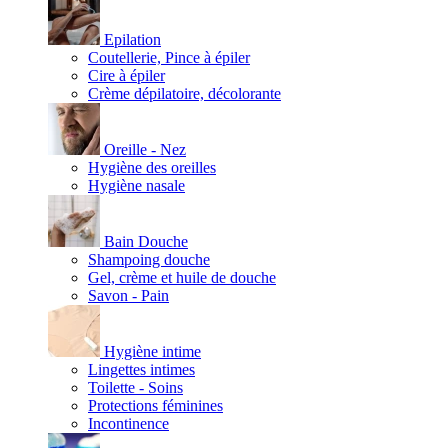
Epilation
Coutellerie, Pince à épiler
Cire à épiler
Crème dépilatoire, décolorante
Oreille - Nez
Hygiène des oreilles
Hygiène nasale
Bain Douche
Shampoing douche
Gel, crème et huile de douche
Savon - Pain
Hygiène intime
Lingettes intimes
Toilette - Soins
Protections féminines
Incontinence