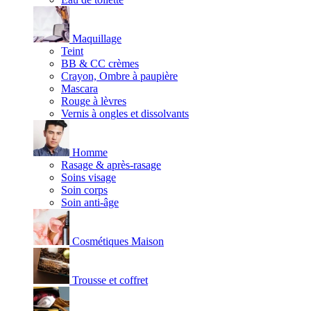
Maquillage
Teint
BB & CC crèmes
Crayon, Ombre à paupière
Mascara
Rouge à lèvres
Vernis à ongles et dissolvants
Homme
Rasage & après-rasage
Soins visage
Soin corps
Soin anti-âge
Cosmétiques Maison
Trousse et coffret