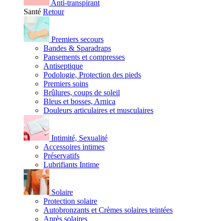
Anti-transpirant
Santé
Retour
Premiers secours
Bandes & Sparadraps
Pansements et compresses
Antiseptique
Podologie, Protection des pieds
Premiers soins
Brûlures, coups de soleil
Bleus et bosses, Arnica
Douleurs articulaires et musculaires
Intimité, Sexualité
Accessoires intimes
Préservatifs
Lubrifiants Intime
Solaire
Protection solaire
Autobronzants et Crèmes solaires teintées
Après solaires