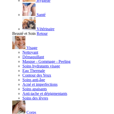
Hygiène
Santé
Vétérinaire
Beauté et Soin
Retour
Visage
Nettoyant
Démaquillant
Masque - Gommage - Peeling
Soins hydratants visage
Eau Thermale
Contour des Yeux
Soins anti-âge
Acné et imperfections
Soins apaisants
Anti-tache et dépigmentants
Soins des lèvres
Corps