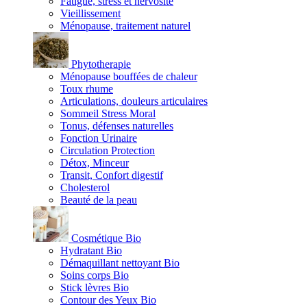
Fatigue, stress et nervosité
Vieillissement
Ménopause, traitement naturel
Phytotherapie
Ménopause bouffées de chaleur
Toux rhume
Articulations, douleurs articulaires
Sommeil Stress Moral
Tonus, défenses naturelles
Fonction Urinaire
Circulation Protection
Détox, Minceur
Transit, Confort digestif
Cholesterol
Beauté de la peau
Cosmétique Bio
Hydratant Bio
Démaquillant nettoyant Bio
Soins corps Bio
Stick lèvres Bio
Contour des Yeux Bio