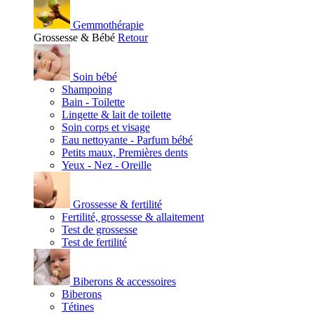
Gemmothérapie
Grossesse & Bébé
Retour
Soin bébé
Shampoing
Bain - Toilette
Lingette & lait de toilette
Soin corps et visage
Eau nettoyante - Parfum bébé
Petits maux, Premières dents
Yeux - Nez - Oreille
Grossesse & fertilité
Fertilité, grossesse & allaitement
Test de grossesse
Test de fertilité
Biberons & accessoires
Biberons
Tétines