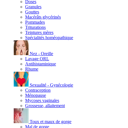
Doses
Granules
Gouttes
Macérâts glycérinés
Pommades
Triturations
Teintures mères
Spécialités homéopathique
Nez - Oreille
Lavage ORL
Antihistaminique
Rhume
Sexualité - Gynécologie
Contraception
Ménopause
Mycoses vaginales
Grossesse, allaitement
Toux et maux de gorge
Mal de gorge