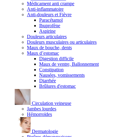
Médicament anti crampe
Anti-inflammatoire
Anti-douleurs et Fièvre
Paracétamol
Ibuprofène
Aspirine
Douleurs articulaires
Douleurs musculaires ou articulaires
Maux de bouche, dents
Maux d’estomac
Digestion difficile
Maux de ventre, Ballonnement
Constipation
Nausées, vomissements
Diarrhée
Brûlures d'estomac
Circulation veineuse
Jambes lourdes
Hémorroïdes
Dermatologie
Piqûres démangeaisons