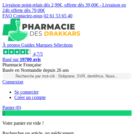
Livraison point-relais dès
2,99€
, offerte dès
39,00€
- Livraison en
24h
offerte dès
79,00€
FAQ
Contactez-nous
02 61 53 65 40
À propos
Guides
Marques
Sélections
4,7/5
Basé sur
19700 avis
Pharmacie Française
Basée
en Normandie
depuis
26 ans
Recherche par mot-clé : Doliprane, SVR, dentifrice, Nuxe…
Connexion
Se connecter
Créer un compte
Panier (
0
)
0
Votre panier est vide !
Rechercher un article, un médicament...