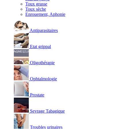
Toux grasse
Toux sèche
Enrouement, Aphonie
Antiparasitaires
Etat grippal
Oligothérapie
Ophtalmologie
Prostate
Sevrage Tabagique
Troubles urinaires