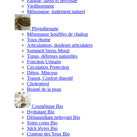
Fatigue, stress et nervosité
Vieillissement
Ménopause, traitement naturel
Phytotherapie
Ménopause bouffées de chaleur
Toux rhume
Articulations, douleurs articulaires
Sommeil Stress Moral
Tonus, défenses naturelles
Fonction Urinaire
Circulation Protection
Détox, Minceur
Transit, Confort digestif
Cholesterol
Beauté de la peau
Cosmétique Bio
Hydratant Bio
Démaquillant nettoyant Bio
Soins corps Bio
Stick lèvres Bio
Contour des Yeux Bio