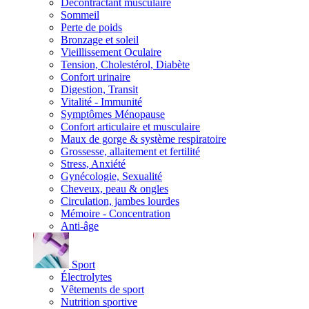
Décontractant musculaire
Sommeil
Perte de poids
Bronzage et soleil
Vieillissement Oculaire
Tension, Cholestérol, Diabète
Confort urinaire
Digestion, Transit
Vitalité - Immunité
Symptômes Ménopause
Confort articulaire et musculaire
Maux de gorge & système respiratoire
Grossesse, allaitement et fertilité
Stress, Anxiété
Gynécologie, Sexualité
Cheveux, peau & ongles
Circulation, jambes lourdes
Mémoire - Concentration
Anti-âge
Sport
Électrolytes
Vêtements de sport
Nutrition sportive