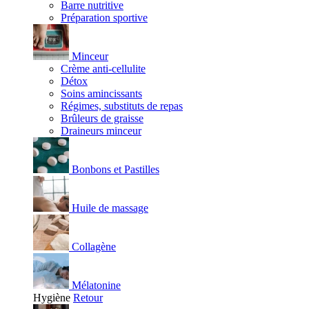
Barre nutritive
Préparation sportive
Minceur
Crème anti-cellulite
Détox
Soins amincissants
Régimes, substituts de repas
Brûleurs de graisse
Draineurs minceur
Bonbons et Pastilles
Huile de massage
Collagène
Mélatonine
Hygiène
Retour