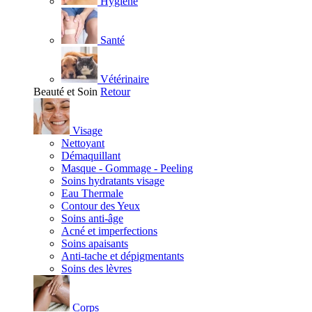
Hygiène
Santé
Vétérinaire
Beauté et Soin
Retour
Visage
Nettoyant
Démaquillant
Masque - Gommage - Peeling
Soins hydratants visage
Eau Thermale
Contour des Yeux
Soins anti-âge
Acné et imperfections
Soins apaisants
Anti-tache et dépigmentants
Soins des lèvres
Corps