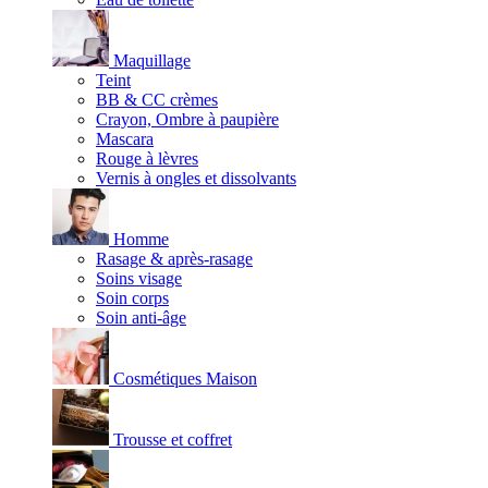
Maquillage
Teint
BB & CC crèmes
Crayon, Ombre à paupière
Mascara
Rouge à lèvres
Vernis à ongles et dissolvants
Homme
Rasage & après-rasage
Soins visage
Soin corps
Soin anti-âge
Cosmétiques Maison
Trousse et coffret