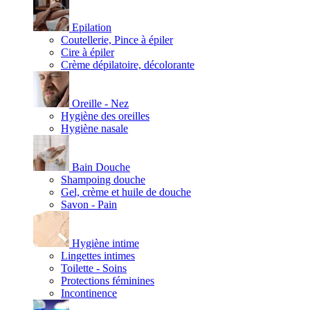
Epilation
Coutellerie, Pince à épiler
Cire à épiler
Crème dépilatoire, décolorante
Oreille - Nez
Hygiène des oreilles
Hygiène nasale
Bain Douche
Shampoing douche
Gel, crème et huile de douche
Savon - Pain
Hygiène intime
Lingettes intimes
Toilette - Soins
Protections féminines
Incontinence