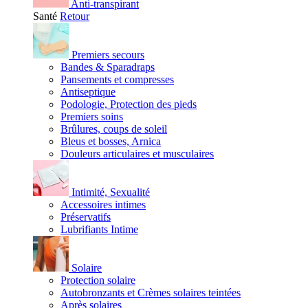
Anti-transpirant
Santé
Retour
Premiers secours
Bandes & Sparadraps
Pansements et compresses
Antiseptique
Podologie, Protection des pieds
Premiers soins
Brûlures, coups de soleil
Bleus et bosses, Arnica
Douleurs articulaires et musculaires
Intimité, Sexualité
Accessoires intimes
Préservatifs
Lubrifiants Intime
Solaire
Protection solaire
Autobronzants et Crèmes solaires teintées
Après solaires