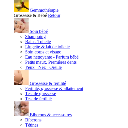
Gemmothérapie
Grossesse & Bébé
Retour
Soin bébé
Shampoing
Bain - Toilette
Lingette & lait de toilette
Soin corps et visage
Eau nettoyante - Parfum bébé
Petits maux, Premières dents
Yeux - Nez - Oreille
Grossesse & fertilité
Fertilité, grossesse & allaitement
Test de grossesse
Test de fertilité
Biberons & accessoires
Biberons
Tétines