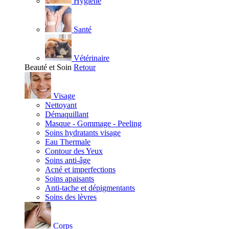
Hygiène
Santé
Vétérinaire
Beauté et Soin
Retour
Visage
Nettoyant
Démaquillant
Masque - Gommage - Peeling
Soins hydratants visage
Eau Thermale
Contour des Yeux
Soins anti-âge
Acné et imperfections
Soins apaisants
Anti-tache et dépigmentants
Soins des lèvres
Corps