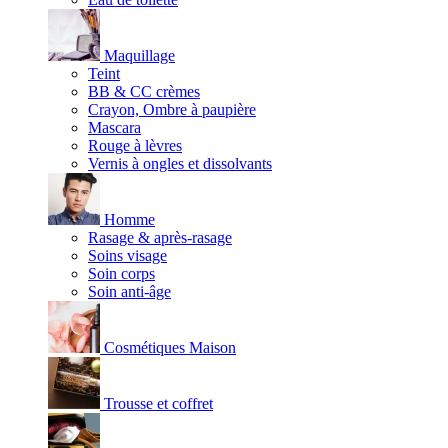
Maquillage
Teint
BB & CC crèmes
Crayon, Ombre à paupière
Mascara
Rouge à lèvres
Vernis à ongles et dissolvants
Homme
Rasage & après-rasage
Soins visage
Soin corps
Soin anti-âge
Cosmétiques Maison
Trousse et coffret