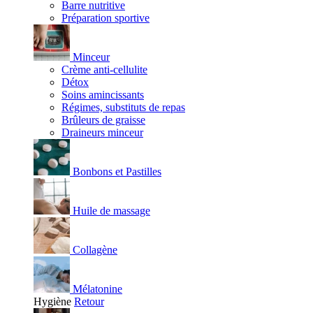
Barre nutritive
Préparation sportive
Minceur
Crème anti-cellulite
Détox
Soins amincissants
Régimes, substituts de repas
Brûleurs de graisse
Draineurs minceur
Bonbons et Pastilles
Huile de massage
Collagène
Mélatonine
Hygiène
Retour