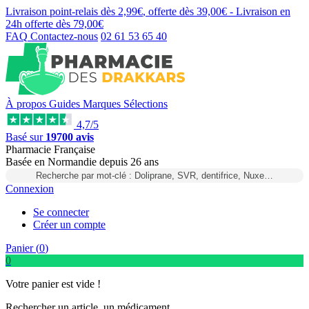
Livraison point-relais dès
2,99€
, offerte dès
39,00€
- Livraison en
24h
offerte dès
79,00€
FAQ
Contactez-nous
02 61 53 65 40
À propos
Guides
Marques
Sélections
4,7/5
Basé sur
19700 avis
Pharmacie Française
Basée
en Normandie
depuis
26 ans
Recherche par mot-clé : Doliprane, SVR, dentifrice, Nuxe…
Connexion
Se connecter
Créer un compte
Panier (
0
)
0
Votre panier est vide !
Rechercher un article, un médicament...