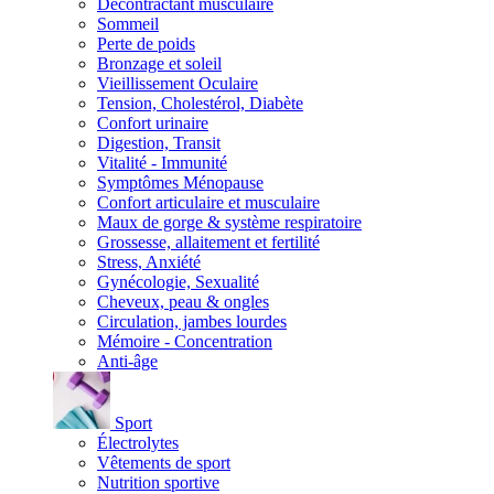
Décontractant musculaire
Sommeil
Perte de poids
Bronzage et soleil
Vieillissement Oculaire
Tension, Cholestérol, Diabète
Confort urinaire
Digestion, Transit
Vitalité - Immunité
Symptômes Ménopause
Confort articulaire et musculaire
Maux de gorge & système respiratoire
Grossesse, allaitement et fertilité
Stress, Anxiété
Gynécologie, Sexualité
Cheveux, peau & ongles
Circulation, jambes lourdes
Mémoire - Concentration
Anti-âge
Sport
Électrolytes
Vêtements de sport
Nutrition sportive