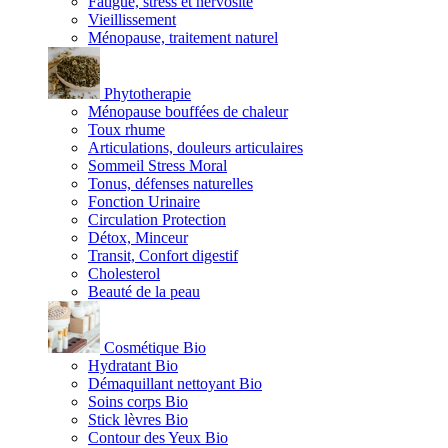
Fatigue, stress et nervosité
Vieillissement
Ménopause, traitement naturel
Phytotherapie
Ménopause bouffées de chaleur
Toux rhume
Articulations, douleurs articulaires
Sommeil Stress Moral
Tonus, défenses naturelles
Fonction Urinaire
Circulation Protection
Détox, Minceur
Transit, Confort digestif
Cholesterol
Beauté de la peau
Cosmétique Bio
Hydratant Bio
Démaquillant nettoyant Bio
Soins corps Bio
Stick lèvres Bio
Contour des Yeux Bio