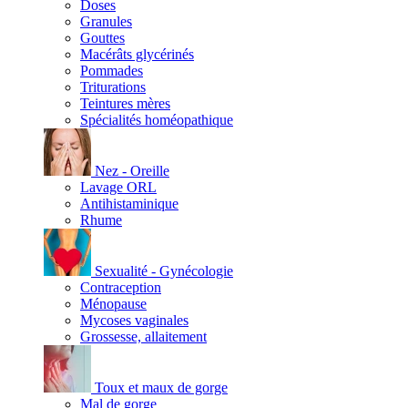
Doses
Granules
Gouttes
Macérâts glycérinés
Pommades
Triturations
Teintures mères
Spécialités homéopathique
Nez - Oreille
Lavage ORL
Antihistaminique
Rhume
Sexualité - Gynécologie
Contraception
Ménopause
Mycoses vaginales
Grossesse, allaitement
Toux et maux de gorge
Mal de gorge