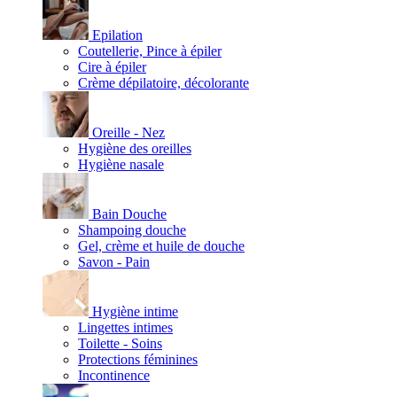
Epilation
Coutellerie, Pince à épiler
Cire à épiler
Crème dépilatoire, décolorante
Oreille - Nez
Hygiène des oreilles
Hygiène nasale
Bain Douche
Shampoing douche
Gel, crème et huile de douche
Savon - Pain
Hygiène intime
Lingettes intimes
Toilette - Soins
Protections féminines
Incontinence