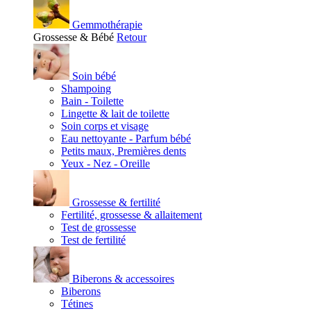
Gemmothérapie
Grossesse & Bébé
Retour
Soin bébé
Shampoing
Bain - Toilette
Lingette & lait de toilette
Soin corps et visage
Eau nettoyante - Parfum bébé
Petits maux, Premières dents
Yeux - Nez - Oreille
Grossesse & fertilité
Fertilité, grossesse & allaitement
Test de grossesse
Test de fertilité
Biberons & accessoires
Biberons
Tétines