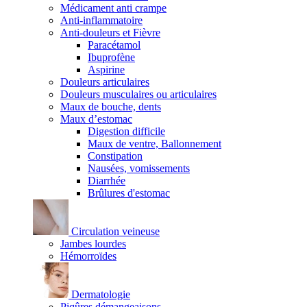
Médicament anti crampe
Anti-inflammatoire
Anti-douleurs et Fièvre
Paracétamol
Ibuprofène
Aspirine
Douleurs articulaires
Douleurs musculaires ou articulaires
Maux de bouche, dents
Maux d’estomac
Digestion difficile
Maux de ventre, Ballonnement
Constipation
Nausées, vomissements
Diarrhée
Brûlures d'estomac
Circulation veineuse
Jambes lourdes
Hémorroïdes
Dermatologie
Piqûres démangeaisons