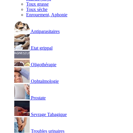
Toux grasse
Toux sèche
Enrouement, Aphonie
Antiparasitaires
Etat grippal
Oligothérapie
Ophtalmologie
Prostate
Sevrage Tabagique
Troubles urinaires