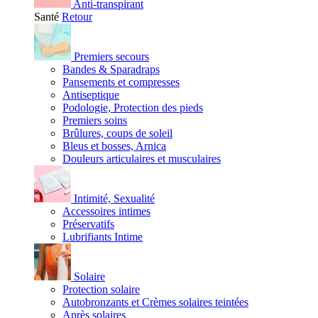
Anti-transpirant
Santé
Retour
Premiers secours
Bandes & Sparadraps
Pansements et compresses
Antiseptique
Podologie, Protection des pieds
Premiers soins
Brûlures, coups de soleil
Bleus et bosses, Arnica
Douleurs articulaires et musculaires
Intimité, Sexualité
Accessoires intimes
Préservatifs
Lubrifiants Intime
Solaire
Protection solaire
Autobronzants et Crèmes solaires teintées
Après solaires