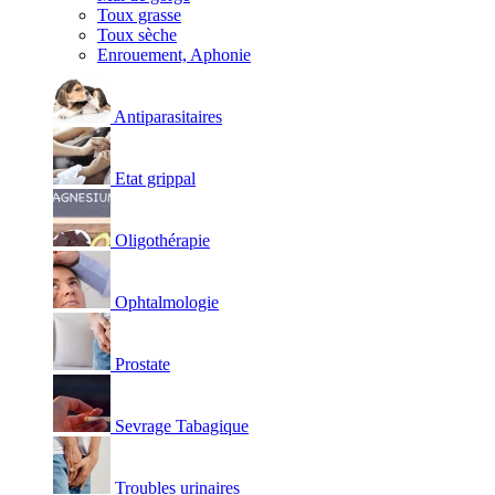
Toux grasse
Toux sèche
Enrouement, Aphonie
Antiparasitaires
Etat grippal
Oligothérapie
Ophtalmologie
Prostate
Sevrage Tabagique
Troubles urinaires