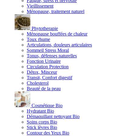
Fatigue, stress et nervosité
Vieillissement
Ménopause, traitement naturel
Phytotherapie
Ménopause bouffées de chaleur
Toux rhume
Articulations, douleurs articulaires
Sommeil Stress Moral
Tonus, défenses naturelles
Fonction Urinaire
Circulation Protection
Détox, Minceur
Transit, Confort digestif
Cholesterol
Beauté de la peau
Cosmétique Bio
Hydratant Bio
Démaquillant nettoyant Bio
Soins corps Bio
Stick lèvres Bio
Contour des Yeux Bio