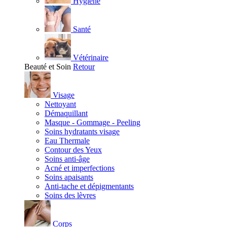
Hygiène
Santé
Vétérinaire
Beauté et Soin
Retour
Visage
Nettoyant
Démaquillant
Masque - Gommage - Peeling
Soins hydratants visage
Eau Thermale
Contour des Yeux
Soins anti-âge
Acné et imperfections
Soins apaisants
Anti-tache et dépigmentants
Soins des lèvres
Corps