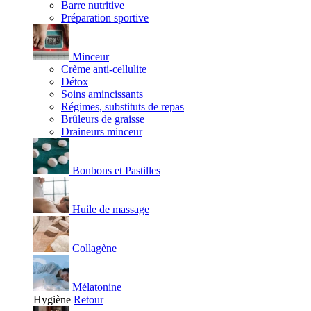
Barre nutritive
Préparation sportive
Minceur
Crème anti-cellulite
Détox
Soins amincissants
Régimes, substituts de repas
Brûleurs de graisse
Draineurs minceur
Bonbons et Pastilles
Huile de massage
Collagène
Mélatonine
Hygiène
Retour