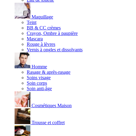
Maquillage
Teint
BB & CC crèmes
Crayon, Ombre à paupière
Mascara
Rouge à lèvres
Vernis à ongles et dissolvants
Homme
Rasage & après-rasage
Soins visage
Soin corps
Soin anti-âge
Cosmétiques Maison
Trousse et coffret