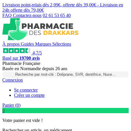
Livraison point-relais dès
2,99€
, offerte dès
39,00€
- Livraison en
24h
offerte dès
79,00€
FAQ
Contactez-nous
02 61 53 65 40
À propos
Guides
Marques
Sélections
4,7/5
Basé sur
19700 avis
Pharmacie Française
Basée
en Normandie
depuis
26 ans
Recherche par mot-clé : Doliprane, SVR, dentifrice, Nuxe…
Connexion
Se connecter
Créer un compte
Panier (
0
)
0
Votre panier est vide !
Rechercher un article, un médicament...