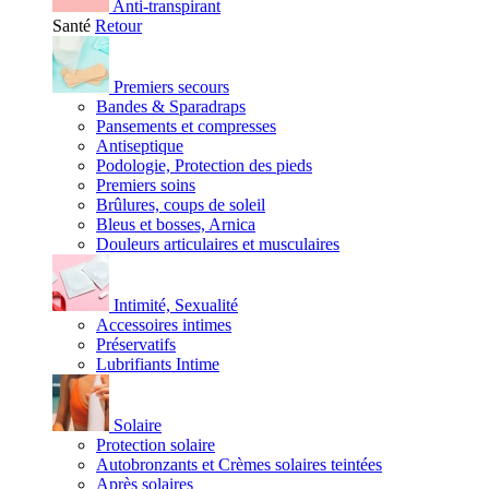
Anti-transpirant
Santé
Retour
Premiers secours
Bandes & Sparadraps
Pansements et compresses
Antiseptique
Podologie, Protection des pieds
Premiers soins
Brûlures, coups de soleil
Bleus et bosses, Arnica
Douleurs articulaires et musculaires
Intimité, Sexualité
Accessoires intimes
Préservatifs
Lubrifiants Intime
Solaire
Protection solaire
Autobronzants et Crèmes solaires teintées
Après solaires