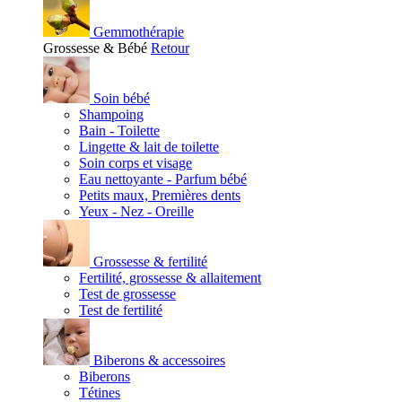
Gemmothérapie
Grossesse & Bébé
Retour
Soin bébé
Shampoing
Bain - Toilette
Lingette & lait de toilette
Soin corps et visage
Eau nettoyante - Parfum bébé
Petits maux, Premières dents
Yeux - Nez - Oreille
Grossesse & fertilité
Fertilité, grossesse & allaitement
Test de grossesse
Test de fertilité
Biberons & accessoires
Biberons
Tétines