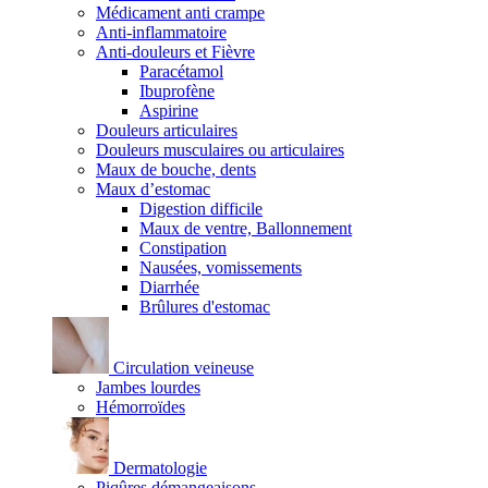
Médicament anti crampe
Anti-inflammatoire
Anti-douleurs et Fièvre
Paracétamol
Ibuprofène
Aspirine
Douleurs articulaires
Douleurs musculaires ou articulaires
Maux de bouche, dents
Maux d’estomac
Digestion difficile
Maux de ventre, Ballonnement
Constipation
Nausées, vomissements
Diarrhée
Brûlures d'estomac
Circulation veineuse
Jambes lourdes
Hémorroïdes
Dermatologie
Piqûres démangeaisons