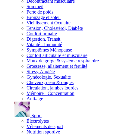
Décontractant musculaire
Sommeil
Perte de poids
Bronzage et soleil
Vieillissement Oculaire
Tension, Cholestérol, Diabète
Confort urinaire
Digestion, Transit
Vitalité - Immunité
Symptômes Ménopause
Confort articulaire et musculaire
Maux de gorge & système respiratoire
Grossesse, allaitement et fertilité
Stress, Anxiété
Gynécologie, Sexualité
Cheveux, peau & ongles
Circulation, jambes lourdes
Mémoire - Concentration
Anti-âge
Sport
Électrolytes
Vêtements de sport
Nutrition sportive