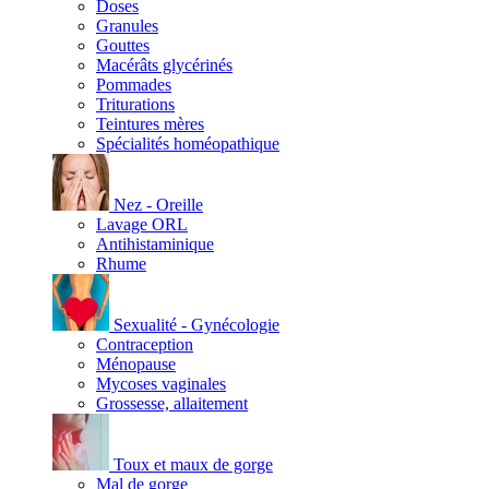
Doses
Granules
Gouttes
Macérâts glycérinés
Pommades
Triturations
Teintures mères
Spécialités homéopathique
Nez - Oreille
Lavage ORL
Antihistaminique
Rhume
Sexualité - Gynécologie
Contraception
Ménopause
Mycoses vaginales
Grossesse, allaitement
Toux et maux de gorge
Mal de gorge