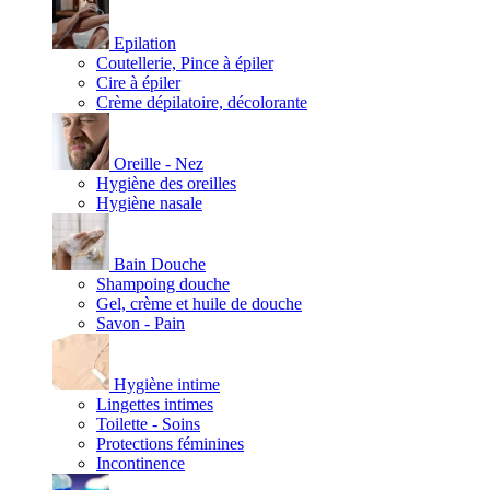
Epilation
Coutellerie, Pince à épiler
Cire à épiler
Crème dépilatoire, décolorante
Oreille - Nez
Hygiène des oreilles
Hygiène nasale
Bain Douche
Shampoing douche
Gel, crème et huile de douche
Savon - Pain
Hygiène intime
Lingettes intimes
Toilette - Soins
Protections féminines
Incontinence