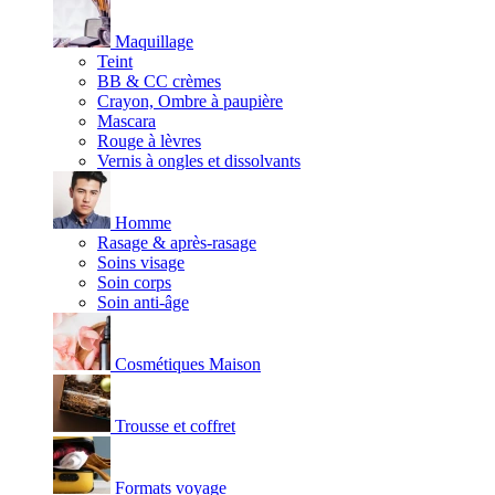
Maquillage
Teint
BB & CC crèmes
Crayon, Ombre à paupière
Mascara
Rouge à lèvres
Vernis à ongles et dissolvants
Homme
Rasage & après-rasage
Soins visage
Soin corps
Soin anti-âge
Cosmétiques Maison
Trousse et coffret
Formats voyage