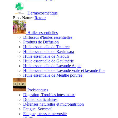
Dermocosmétique
Bio - Nature
Retour
Huiles essentielles
Diffuseur d'huiles essentielles
Produits de Diffusion
Huile essentielle de Tea tree
Huile essentielle de Ravintsara
Huile essentielle de Niaouli
Huile essentielle de Gaulthérie
Huile essentielle de Lavande Aspic
Huile essentielle de Lavande vraie et lavande fine
Huile essentielle de Menthe poivrée
Probiotiques
Digestion, Troubles intestinaux
Douleurs articulaires
Défenses naturelles et micronutrition
Fatigue, Sommeil
Fatigue, stress et nervosité