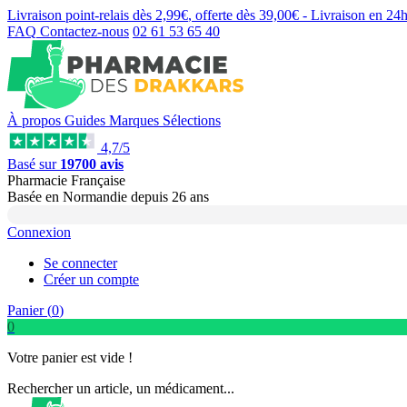
Livraison point-relais dès
2,99€
, offerte dès
39,00€
- Livraison en
24
FAQ
Contactez-nous
02 61 53 65 40
À propos
Guides
Marques
Sélections
4,7/5
Basé sur
19700 avis
Pharmacie Française
Basée
en Normandie
depuis
26 ans
Connexion
Se connecter
Créer un compte
Panier (
0
)
0
Votre panier est vide !
Rechercher un article, un médicament...