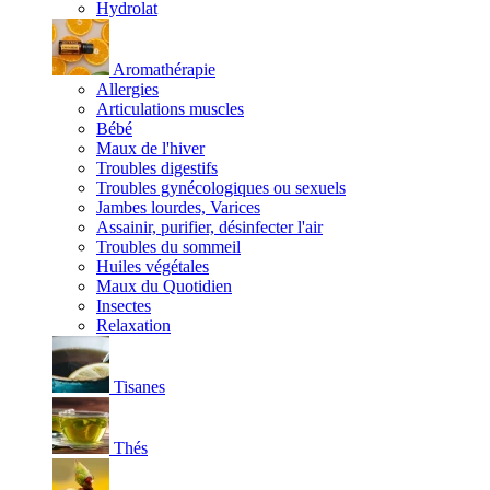
Hydrolat
Aromathérapie
Allergies
Articulations muscles
Bébé
Maux de l'hiver
Troubles digestifs
Troubles gynécologiques ou sexuels
Jambes lourdes, Varices
Assainir, purifier, désinfecter l'air
Troubles du sommeil
Huiles végétales
Maux du Quotidien
Insectes
Relaxation
Tisanes
Thés