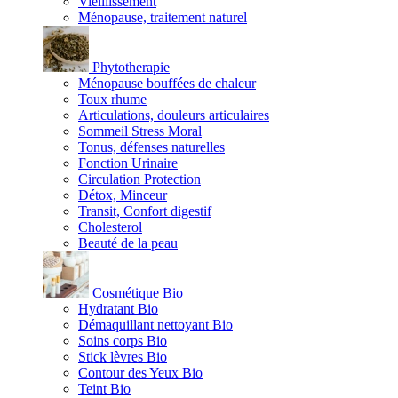
Vieillissement
Ménopause, traitement naturel
Phytotherapie
Ménopause bouffées de chaleur
Toux rhume
Articulations, douleurs articulaires
Sommeil Stress Moral
Tonus, défenses naturelles
Fonction Urinaire
Circulation Protection
Détox, Minceur
Transit, Confort digestif
Cholesterol
Beauté de la peau
Cosmétique Bio
Hydratant Bio
Démaquillant nettoyant Bio
Soins corps Bio
Stick lèvres Bio
Contour des Yeux Bio
Teint Bio