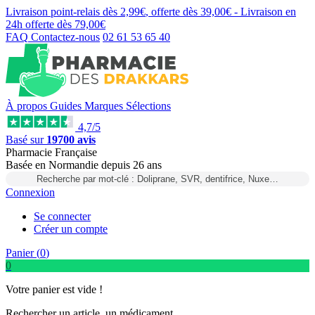
Livraison point-relais dès
2,99€
, offerte dès
39,00€
- Livraison en
24h
offerte dès
79,00€
FAQ
Contactez-nous
02 61 53 65 40
À propos
Guides
Marques
Sélections
4,7/5
Basé sur
19700 avis
Pharmacie Française
Basée
en Normandie
depuis
26 ans
Recherche par mot-clé : Doliprane, SVR, dentifrice, Nuxe…
Connexion
Se connecter
Créer un compte
Panier (
0
)
0
Votre panier est vide !
Rechercher un article, un médicament...