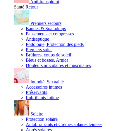
Anti-transpirant
Santé
Retour
Premiers secours
Bandes & Sparadraps
Pansements et compresses
Antiseptique
Podologie, Protection des pieds
Premiers soins
Brûlures, coups de soleil
Bleus et bosses, Arnica
Douleurs articulaires et musculaires
Intimité, Sexualité
Accessoires intimes
Préservatifs
Lubrifiants Intime
Solaire
Protection solaire
Autobronzants et Crèmes solaires teintées
Après solaires