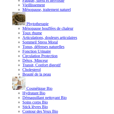
Fatigue, stress et nervosité
Vieillissement
Ménopause, traitement naturel
Phytotherapie
Ménopause bouffées de chaleur
Toux rhume
Articulations, douleurs articulaires
Sommeil Stress Moral
Tonus, défenses naturelles
Fonction Urinaire
Circulation Protection
Détox, Minceur
Transit, Confort digestif
Cholesterol
Beauté de la peau
Cosmétique Bio
Hydratant Bio
Démaquillant nettoyant Bio
Soins corps Bio
Stick lèvres Bio
Contour des Yeux Bio