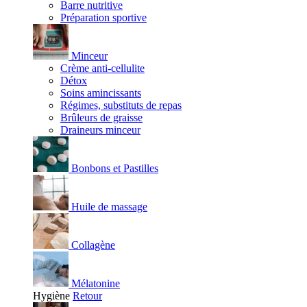
Barre nutritive
Préparation sportive
Minceur
Crème anti-cellulite
Détox
Soins amincissants
Régimes, substituts de repas
Brûleurs de graisse
Draineurs minceur
Bonbons et Pastilles
Huile de massage
Collagène
Mélatonine
Hygiène
Retour