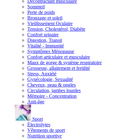
Décontractant musculaire
Sommeil
Perte de poids
Bronzage et soleil
Vieillissement Oculaire
Tension, Cholestérol, Diabète
Confort urinaire
Digestion, Transit
Vitalité - Immunité
Symptômes Ménopause
Confort articulaire et musculaire
Maux de gorge & système respiratoire
Grossesse, allaitement et fertilité
Stress, Anxiété
Gynécologie, Sexualité
Cheveux, peau & ongles
Circulation, jambes lourdes
Mémoire - Concentration
Anti-âge
Sport
Électrolytes
Vêtements de sport
Nutrition sportive