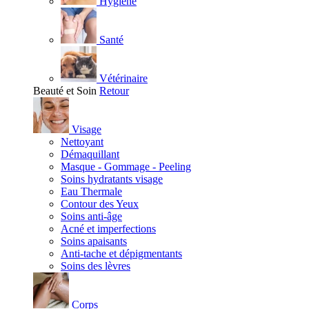
Hygiène
Santé
Vétérinaire
Beauté et Soin
Retour
Visage
Nettoyant
Démaquillant
Masque - Gommage - Peeling
Soins hydratants visage
Eau Thermale
Contour des Yeux
Soins anti-âge
Acné et imperfections
Soins apaisants
Anti-tache et dépigmentants
Soins des lèvres
Corps