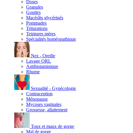
Doses
Granules
Gouttes
Macérâts glycérinés
Pommades
Triturations
Teintures mères
Spécialités homéopathique
Nez - Oreille
Lavage ORL
Antihistaminique
Rhume
Sexualité - Gynécologie
Contraception
Ménopause
Mycoses vaginales
Grossesse, allaitement
Toux et maux de gorge
Mal de gorge