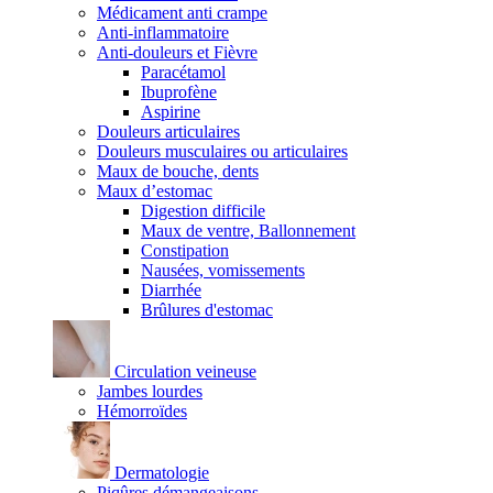
Médicament anti crampe
Anti-inflammatoire
Anti-douleurs et Fièvre
Paracétamol
Ibuprofène
Aspirine
Douleurs articulaires
Douleurs musculaires ou articulaires
Maux de bouche, dents
Maux d’estomac
Digestion difficile
Maux de ventre, Ballonnement
Constipation
Nausées, vomissements
Diarrhée
Brûlures d'estomac
Circulation veineuse
Jambes lourdes
Hémorroïdes
Dermatologie
Piqûres démangeaisons