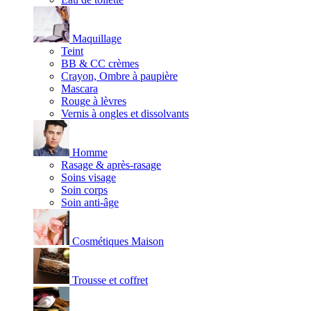
Maquillage
Teint
BB & CC crèmes
Crayon, Ombre à paupière
Mascara
Rouge à lèvres
Vernis à ongles et dissolvants
Homme
Rasage & après-rasage
Soins visage
Soin corps
Soin anti-âge
Cosmétiques Maison
Trousse et coffret