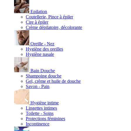
Epilation
Coutellerie, Pince à épiler
Cire à épiler
Crème dépilatoire, décolorante
Oreille - Nez
Hygiène des oreilles
Hygiène nasale
Bain Douche
Shampoing douche
Gel, crème et huile de douche
Savon - Pain
Hygiène intime
Lingettes intimes
Toilette - Soins
Protections féminines
Incontinence