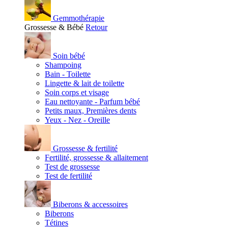
Gemmothérapie
Grossesse & Bébé
Retour
Soin bébé
Shampoing
Bain - Toilette
Lingette & lait de toilette
Soin corps et visage
Eau nettoyante - Parfum bébé
Petits maux, Premières dents
Yeux - Nez - Oreille
Grossesse & fertilité
Fertilité, grossesse & allaitement
Test de grossesse
Test de fertilité
Biberons & accessoires
Biberons
Tétines