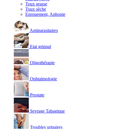
Toux grasse
Toux sèche
Enrouement, Aphonie
Antiparasitaires
Etat grippal
Oligothérapie
Ophtalmologie
Prostate
Sevrage Tabagique
Troubles urinaires