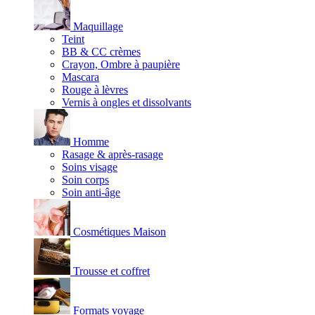
Maquillage
Teint
BB & CC crèmes
Crayon, Ombre à paupière
Mascara
Rouge à lèvres
Vernis à ongles et dissolvants
Homme
Rasage & après-rasage
Soins visage
Soin corps
Soin anti-âge
Cosmétiques Maison
Trousse et coffret
Formats voyage