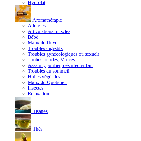
Hydrolat
Aromathérapie
Allergies
Articulations muscles
Bébé
Maux de l'hiver
Troubles digestifs
Troubles gynécologiques ou sexuels
Jambes lourdes, Varices
Assainir, purifier, désinfecter l'air
Troubles du sommeil
Huiles végétales
Maux du Quotidien
Insectes
Relaxation
Tisanes
Thés