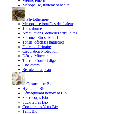
Vieillissement
Ménopause, traitement naturel
Phytotherapie
Ménopause bouffées de chaleur
Toux rhume
Articulations, douleurs articulaires
Sommeil Stress Moral
Tonus, défenses naturelles
Fonction Urinaire
Circulation Protection
Détox, Minceur
Transit, Confort digestif
Cholesterol
Beauté de la peau
Cosmétique Bio
Hydratant Bio
Démaquillant nettoyant Bio
Soins corps Bio
Stick lèvres Bio
Contour des Yeux Bio
Teint Bio