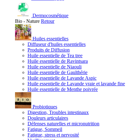
Dermocosmétique
Bio - Nature
Retour
Huiles essentielles
Diffuseur d'huiles essentielles
Produits de Diffusion
Huile essentielle de Tea tree
Huile essentielle de Ravintsara
Huile essentielle de Niaouli
Huile essentielle de Gaulthérie
Huile essentielle de Lavande Aspic
Huile essentielle de Lavande vraie et lavande fine
Huile essentielle de Menthe poivrée
Probiotiques
Digestion, Troubles intestinaux
Douleurs articulaires
Défenses naturelles et micronutrition
Fatigue, Sommeil
Fatigue, stress et nervosité