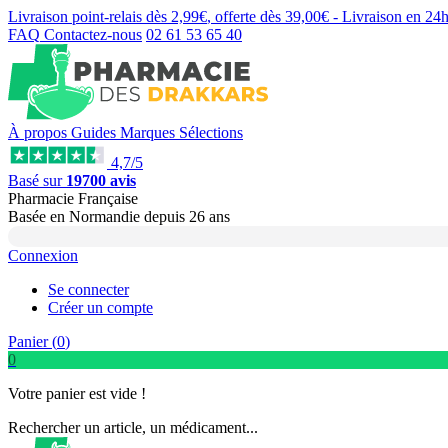
Livraison point-relais dès
2,99€
, offerte dès
39,00€
- Livraison en
24
FAQ
Contactez-nous
02 61 53 65 40
À propos
Guides
Marques
Sélections
4,7/5
Basé sur
19700 avis
Pharmacie Française
Basée
en Normandie
depuis
26 ans
Connexion
Se connecter
Créer un compte
Panier (
0
)
0
Votre panier est vide !
Rechercher un article, un médicament...