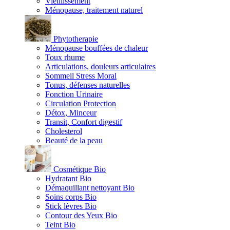
Vieillissement
Ménopause, traitement naturel
Phytotherapie
Ménopause bouffées de chaleur
Toux rhume
Articulations, douleurs articulaires
Sommeil Stress Moral
Tonus, défenses naturelles
Fonction Urinaire
Circulation Protection
Détox, Minceur
Transit, Confort digestif
Cholesterol
Beauté de la peau
Cosmétique Bio
Hydratant Bio
Démaquillant nettoyant Bio
Soins corps Bio
Stick lèvres Bio
Contour des Yeux Bio
Teint Bio