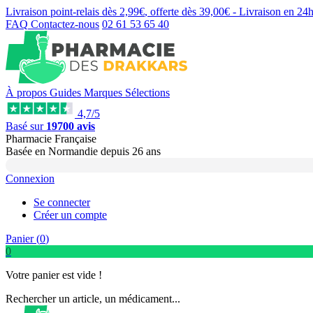
Livraison point-relais dès
2,99€
, offerte dès
39,00€
- Livraison en
24
FAQ
Contactez-nous
02 61 53 65 40
À propos
Guides
Marques
Sélections
4,7/5
Basé sur
19700 avis
Pharmacie Française
Basée
en Normandie
depuis
26 ans
Connexion
Se connecter
Créer un compte
Panier (
0
)
0
Votre panier est vide !
Rechercher un article, un médicament...