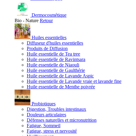
Dermocosmétique
Bio - Nature
Retour
Huiles essentielles
Diffuseur d'huiles essentielles
Produits de Diffusion
Huile essentielle de Tea tree
Huile essentielle de Ravintsara
Huile essentielle de Niaouli
Huile essentielle de Gaulthérie
Huile essentielle de Lavande Aspic
Huile essentielle de Lavande vraie et lavande fine
Huile essentielle de Menthe poivrée
Probiotiques
Digestion, Troubles intestinaux
Douleurs articulaires
Défenses naturelles et micronutrition
Fatigue, Sommeil
Fatigue, stress et nervosité