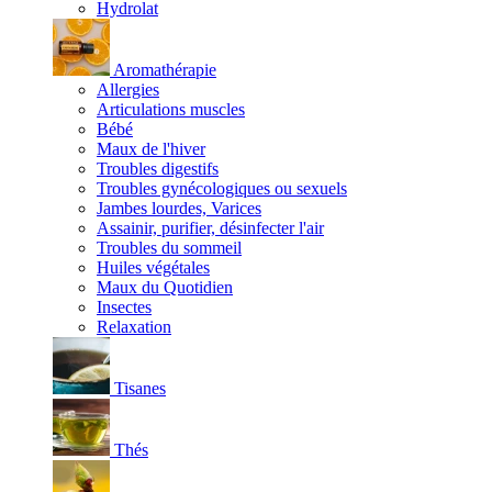
Hydrolat
Aromathérapie
Allergies
Articulations muscles
Bébé
Maux de l'hiver
Troubles digestifs
Troubles gynécologiques ou sexuels
Jambes lourdes, Varices
Assainir, purifier, désinfecter l'air
Troubles du sommeil
Huiles végétales
Maux du Quotidien
Insectes
Relaxation
Tisanes
Thés