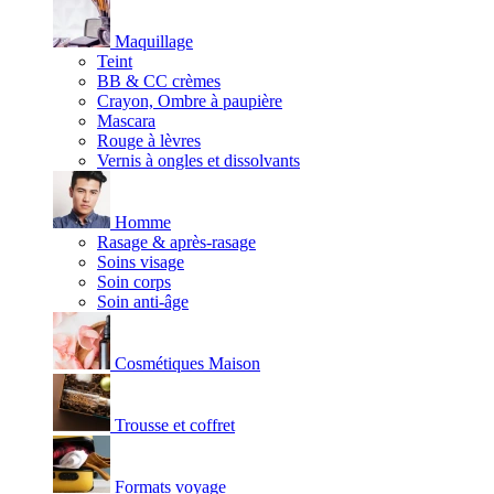
Maquillage
Teint
BB & CC crèmes
Crayon, Ombre à paupière
Mascara
Rouge à lèvres
Vernis à ongles et dissolvants
Homme
Rasage & après-rasage
Soins visage
Soin corps
Soin anti-âge
Cosmétiques Maison
Trousse et coffret
Formats voyage