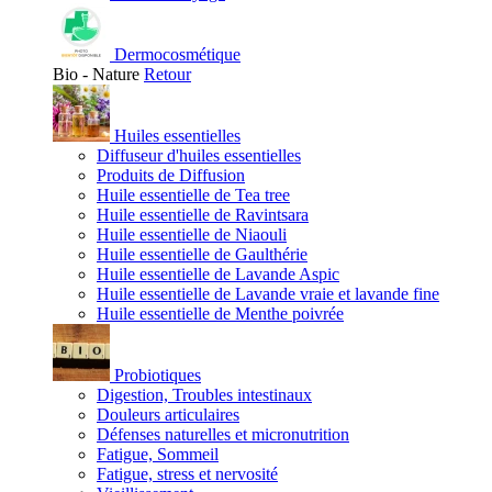
Dermocosmétique
Bio - Nature
Retour
Huiles essentielles
Diffuseur d'huiles essentielles
Produits de Diffusion
Huile essentielle de Tea tree
Huile essentielle de Ravintsara
Huile essentielle de Niaouli
Huile essentielle de Gaulthérie
Huile essentielle de Lavande Aspic
Huile essentielle de Lavande vraie et lavande fine
Huile essentielle de Menthe poivrée
Probiotiques
Digestion, Troubles intestinaux
Douleurs articulaires
Défenses naturelles et micronutrition
Fatigue, Sommeil
Fatigue, stress et nervosité