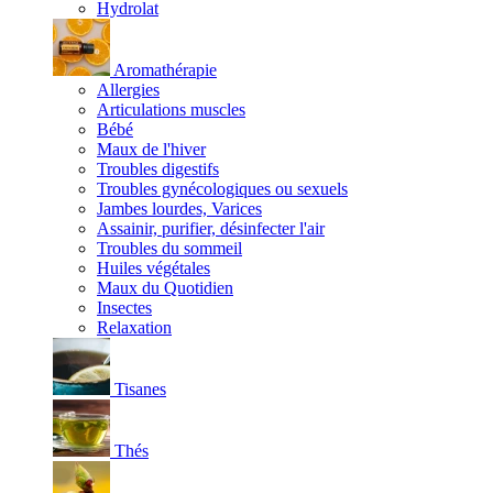
Hydrolat
Aromathérapie
Allergies
Articulations muscles
Bébé
Maux de l'hiver
Troubles digestifs
Troubles gynécologiques ou sexuels
Jambes lourdes, Varices
Assainir, purifier, désinfecter l'air
Troubles du sommeil
Huiles végétales
Maux du Quotidien
Insectes
Relaxation
Tisanes
Thés