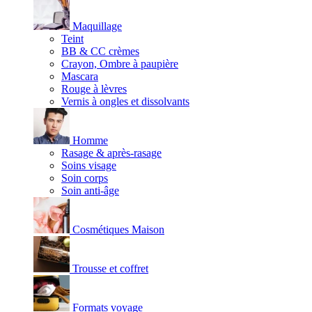
Maquillage
Teint
BB & CC crèmes
Crayon, Ombre à paupière
Mascara
Rouge à lèvres
Vernis à ongles et dissolvants
Homme
Rasage & après-rasage
Soins visage
Soin corps
Soin anti-âge
Cosmétiques Maison
Trousse et coffret
Formats voyage