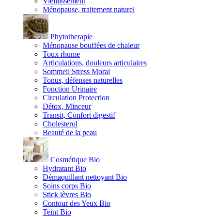
Vieillissement
Ménopause, traitement naturel
Phytotherapie
Ménopause bouffées de chaleur
Toux rhume
Articulations, douleurs articulaires
Sommeil Stress Moral
Tonus, défenses naturelles
Fonction Urinaire
Circulation Protection
Détox, Minceur
Transit, Confort digestif
Cholesterol
Beauté de la peau
Cosmétique Bio
Hydratant Bio
Démaquillant nettoyant Bio
Soins corps Bio
Stick lèvres Bio
Contour des Yeux Bio
Teint Bio