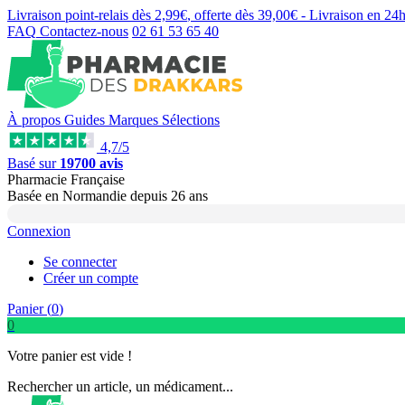
Livraison point-relais dès
2,99€
, offerte dès
39,00€
- Livraison en
24
FAQ
Contactez-nous
02 61 53 65 40
À propos
Guides
Marques
Sélections
4,7/5
Basé sur
19700 avis
Pharmacie Française
Basée
en Normandie
depuis
26 ans
Connexion
Se connecter
Créer un compte
Panier (
0
)
0
Votre panier est vide !
Rechercher un article, un médicament...