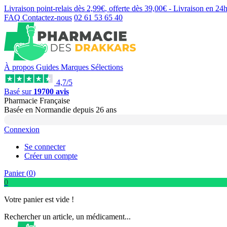
Livraison point-relais dès
2,99€
, offerte dès
39,00€
- Livraison en
24
FAQ
Contactez-nous
02 61 53 65 40
À propos
Guides
Marques
Sélections
4,7/5
Basé sur
19700 avis
Pharmacie Française
Basée
en Normandie
depuis
26 ans
Connexion
Se connecter
Créer un compte
Panier (
0
)
0
Votre panier est vide !
Rechercher un article, un médicament...