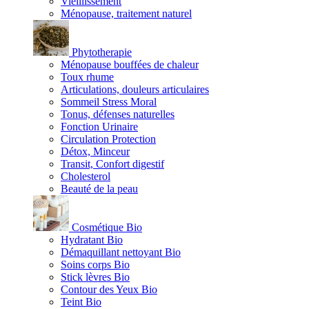
Vieillissement
Ménopause, traitement naturel
Phytotherapie
Ménopause bouffées de chaleur
Toux rhume
Articulations, douleurs articulaires
Sommeil Stress Moral
Tonus, défenses naturelles
Fonction Urinaire
Circulation Protection
Détox, Minceur
Transit, Confort digestif
Cholesterol
Beauté de la peau
Cosmétique Bio
Hydratant Bio
Démaquillant nettoyant Bio
Soins corps Bio
Stick lèvres Bio
Contour des Yeux Bio
Teint Bio