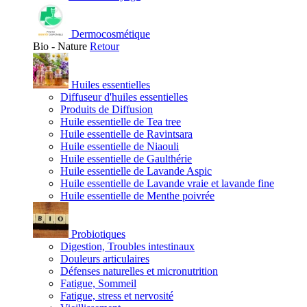
Dermocosmétique
Bio - Nature
Retour
Huiles essentielles
Diffuseur d'huiles essentielles
Produits de Diffusion
Huile essentielle de Tea tree
Huile essentielle de Ravintsara
Huile essentielle de Niaouli
Huile essentielle de Gaulthérie
Huile essentielle de Lavande Aspic
Huile essentielle de Lavande vraie et lavande fine
Huile essentielle de Menthe poivrée
Probiotiques
Digestion, Troubles intestinaux
Douleurs articulaires
Défenses naturelles et micronutrition
Fatigue, Sommeil
Fatigue, stress et nervosité