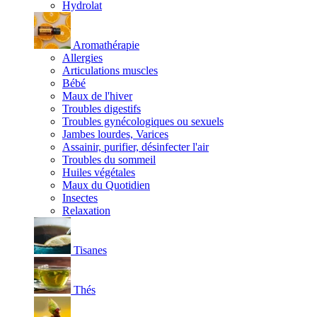
Hydrolat
Aromathérapie
Allergies
Articulations muscles
Bébé
Maux de l'hiver
Troubles digestifs
Troubles gynécologiques ou sexuels
Jambes lourdes, Varices
Assainir, purifier, désinfecter l'air
Troubles du sommeil
Huiles végétales
Maux du Quotidien
Insectes
Relaxation
Tisanes
Thés