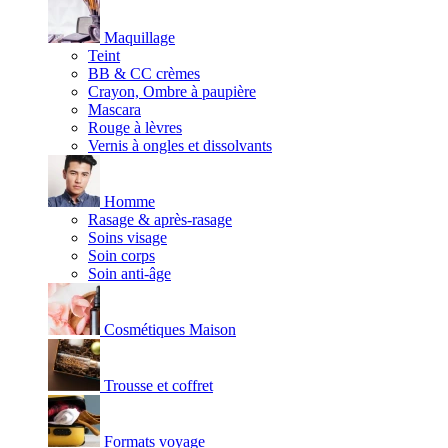
Maquillage
Teint
BB & CC crèmes
Crayon, Ombre à paupière
Mascara
Rouge à lèvres
Vernis à ongles et dissolvants
Homme
Rasage & après-rasage
Soins visage
Soin corps
Soin anti-âge
Cosmétiques Maison
Trousse et coffret
Formats voyage