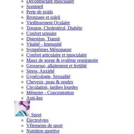
Décontractant musculaire
Sommeil
Perte de poids
Bronzage et soleil
Vieillissement Oculaire
Tension, Cholestérol, Diabète
Confort urinaire
Digestion, Transit
Vitalité - Immunité
Symptômes Ménopause
Confort articulaire et musculaire
Maux de gorge & système respiratoire
Grossesse, allaitement et fertilité
Stress, Anxiété
Gynécologie, Sexualité
Cheveux, peau & ongles
Circulation, jambes lourdes
Mémoire - Concentration
Anti-âge
Sport
Électrolytes
Vêtements de sport
Nutrition sportive