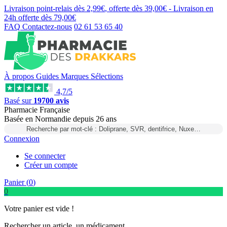
Livraison point-relais dès
2,99€
, offerte dès
39,00€
- Livraison en
24h
offerte dès
79,00€
FAQ
Contactez-nous
02 61 53 65 40
À propos
Guides
Marques
Sélections
4,7/5
Basé sur
19700 avis
Pharmacie Française
Basée
en Normandie
depuis
26 ans
Recherche par mot-clé : Doliprane, SVR, dentifrice, Nuxe…
Connexion
Se connecter
Créer un compte
Panier (
0
)
0
Votre panier est vide !
Rechercher un article, un médicament...