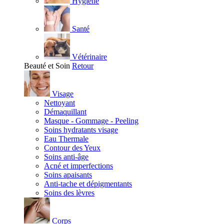
Hygiène
Santé
Vétérinaire
Beauté et Soin
Retour
Visage
Nettoyant
Démaquillant
Masque - Gommage - Peeling
Soins hydratants visage
Eau Thermale
Contour des Yeux
Soins anti-âge
Acné et imperfections
Soins apaisants
Anti-tache et dépigmentants
Soins des lèvres
Corps