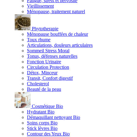
Fatigue, stress et nervosité
Vieillissement
Ménopause, traitement naturel
Phytotherapie
Ménopause bouffées de chaleur
Toux rhume
Articulations, douleurs articulaires
Sommeil Stress Moral
Tonus, défenses naturelles
Fonction Urinaire
Circulation Protection
Détox, Minceur
Transit, Confort digestif
Cholesterol
Beauté de la peau
Cosmétique Bio
Hydratant Bio
Démaquillant nettoyant Bio
Soins corps Bio
Stick lèvres Bio
Contour des Yeux Bio