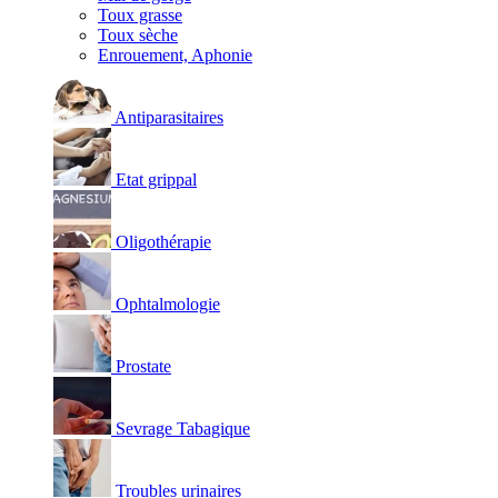
Toux grasse
Toux sèche
Enrouement, Aphonie
Antiparasitaires
Etat grippal
Oligothérapie
Ophtalmologie
Prostate
Sevrage Tabagique
Troubles urinaires