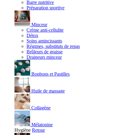
Barre nutritive
Préparation sportive
Minceur
Crème anti-cellulite
Détox
Soins amincissants
Régimes, substituts de repas
Brûleurs de graisse
Draineurs minceur
Bonbons et Pastilles
Huile de massage
Collagène
Mélatonine
Hygiène
Retour