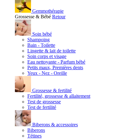
Gemmothérapie
Grossesse & Bébé
Retour
Soin bébé
Shampoing
Bain - Toilette
Lingette & lait de toilette
Soin corps et visage
Eau nettoyante - Parfum bébé
Petits maux, Premières dents
Yeux - Nez - Oreille
Grossesse & fertilité
Fertilité, grossesse & allaitement
Test de grossesse
Test de fertilité
Biberons & accessoires
Biberons
Tétines