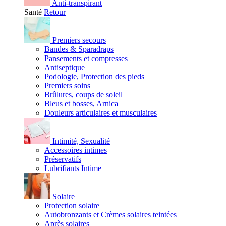
Anti-transpirant
Santé
Retour
Premiers secours
Bandes & Sparadraps
Pansements et compresses
Antiseptique
Podologie, Protection des pieds
Premiers soins
Brûlures, coups de soleil
Bleus et bosses, Arnica
Douleurs articulaires et musculaires
Intimité, Sexualité
Accessoires intimes
Préservatifs
Lubrifiants Intime
Solaire
Protection solaire
Autobronzants et Crèmes solaires teintées
Après solaires