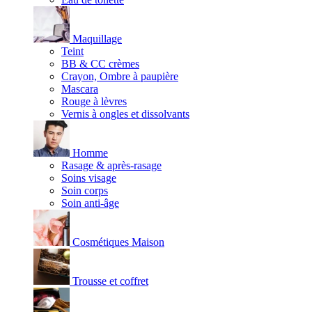
Maquillage
Teint
BB & CC crèmes
Crayon, Ombre à paupière
Mascara
Rouge à lèvres
Vernis à ongles et dissolvants
Homme
Rasage & après-rasage
Soins visage
Soin corps
Soin anti-âge
Cosmétiques Maison
Trousse et coffret