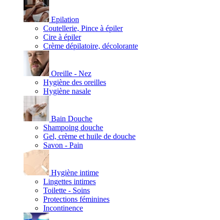
Epilation
Coutellerie, Pince à épiler
Cire à épiler
Crème dépilatoire, décolorante
Oreille - Nez
Hygiène des oreilles
Hygiène nasale
Bain Douche
Shampoing douche
Gel, crème et huile de douche
Savon - Pain
Hygiène intime
Lingettes intimes
Toilette - Soins
Protections féminines
Incontinence