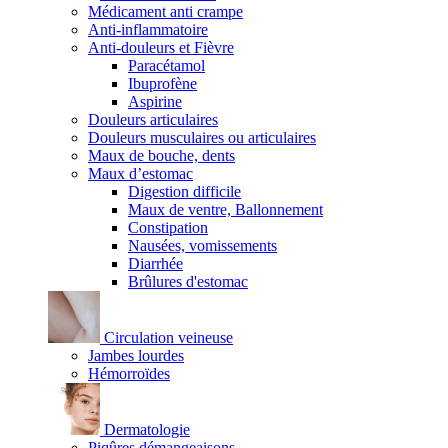
Médicament anti crampe
Anti-inflammatoire
Anti-douleurs et Fièvre
Paracétamol
Ibuprofène
Aspirine
Douleurs articulaires
Douleurs musculaires ou articulaires
Maux de bouche, dents
Maux d’estomac
Digestion difficile
Maux de ventre, Ballonnement
Constipation
Nausées, vomissements
Diarrhée
Brûlures d'estomac
Circulation veineuse
Jambes lourdes
Hémorroïdes
Dermatologie
Piqûres démangeaisons