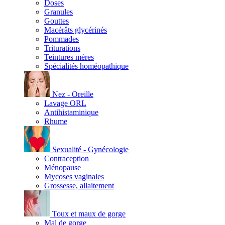
Doses
Granules
Gouttes
Macérâts glycérinés
Pommades
Triturations
Teintures mères
Spécialités homéopathique
Nez - Oreille
Lavage ORL
Antihistaminique
Rhume
Sexualité - Gynécologie
Contraception
Ménopause
Mycoses vaginales
Grossesse, allaitement
Toux et maux de gorge
Mal de gorge