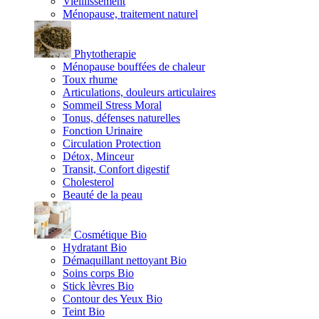
Vieillissement
Ménopause, traitement naturel
Phytotherapie
Ménopause bouffées de chaleur
Toux rhume
Articulations, douleurs articulaires
Sommeil Stress Moral
Tonus, défenses naturelles
Fonction Urinaire
Circulation Protection
Détox, Minceur
Transit, Confort digestif
Cholesterol
Beauté de la peau
Cosmétique Bio
Hydratant Bio
Démaquillant nettoyant Bio
Soins corps Bio
Stick lèvres Bio
Contour des Yeux Bio
Teint Bio