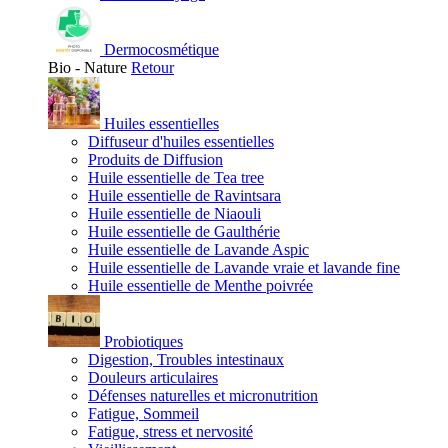
Dermocosmétique
Bio - Nature
Retour
Huiles essentielles
Diffuseur d'huiles essentielles
Produits de Diffusion
Huile essentielle de Tea tree
Huile essentielle de Ravintsara
Huile essentielle de Niaouli
Huile essentielle de Gaulthérie
Huile essentielle de Lavande Aspic
Huile essentielle de Lavande vraie et lavande fine
Huile essentielle de Menthe poivrée
Probiotiques
Digestion, Troubles intestinaux
Douleurs articulaires
Défenses naturelles et micronutrition
Fatigue, Sommeil
Fatigue, stress et nervosité