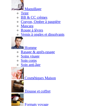
Maquillage
Teint
BB & CC crèmes
Crayon, Ombre à paupière
Mascara
Rouge à lèvres
Vernis à ongles et dissolvants
Homme
Rasage & après-rasage
Soins visage
Soin corps
Soin anti-âge
Cosmétiques Maison
Trousse et coffret
Formats voyage