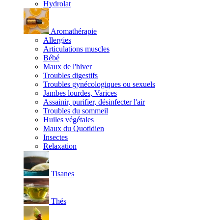
Hydrolat
Aromathérapie
Allergies
Articulations muscles
Bébé
Maux de l'hiver
Troubles digestifs
Troubles gynécologiques ou sexuels
Jambes lourdes, Varices
Assainir, purifier, désinfecter l'air
Troubles du sommeil
Huiles végétales
Maux du Quotidien
Insectes
Relaxation
Tisanes
Thés