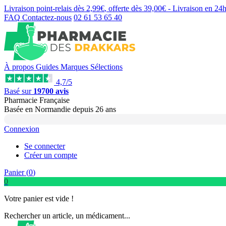
Livraison point-relais dès
2,99€
, offerte dès
39,00€
- Livraison en
24
FAQ
Contactez-nous
02 61 53 65 40
À propos
Guides
Marques
Sélections
4,7/5
Basé sur
19700 avis
Pharmacie Française
Basée
en Normandie
depuis
26 ans
Connexion
Se connecter
Créer un compte
Panier (
0
)
0
Votre panier est vide !
Rechercher un article, un médicament...