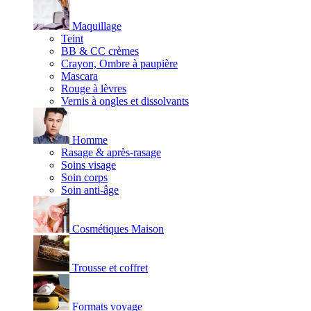
Maquillage
Teint
BB & CC crèmes
Crayon, Ombre à paupière
Mascara
Rouge à lèvres
Vernis à ongles et dissolvants
Homme
Rasage & après-rasage
Soins visage
Soin corps
Soin anti-âge
Cosmétiques Maison
Trousse et coffret
Formats voyage