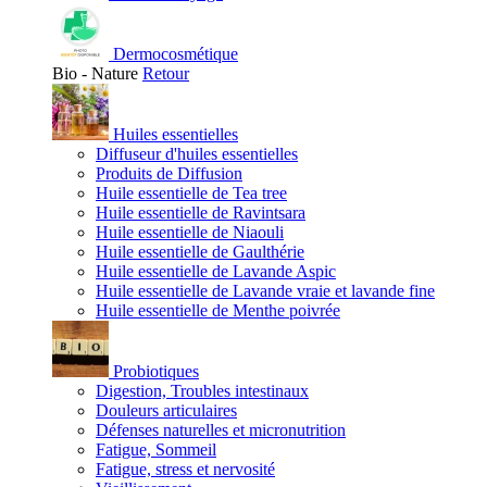
Dermocosmétique
Bio - Nature
Retour
Huiles essentielles
Diffuseur d'huiles essentielles
Produits de Diffusion
Huile essentielle de Tea tree
Huile essentielle de Ravintsara
Huile essentielle de Niaouli
Huile essentielle de Gaulthérie
Huile essentielle de Lavande Aspic
Huile essentielle de Lavande vraie et lavande fine
Huile essentielle de Menthe poivrée
Probiotiques
Digestion, Troubles intestinaux
Douleurs articulaires
Défenses naturelles et micronutrition
Fatigue, Sommeil
Fatigue, stress et nervosité