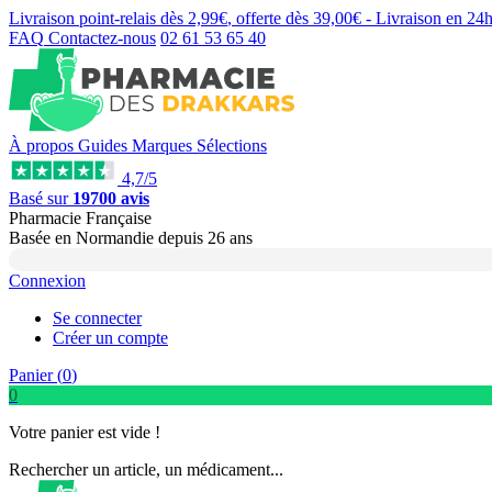
Livraison point-relais dès
2,99€
, offerte dès
39,00€
- Livraison en
24
FAQ
Contactez-nous
02 61 53 65 40
À propos
Guides
Marques
Sélections
4,7/5
Basé sur
19700 avis
Pharmacie Française
Basée
en Normandie
depuis
26 ans
Connexion
Se connecter
Créer un compte
Panier (
0
)
0
Votre panier est vide !
Rechercher un article, un médicament...