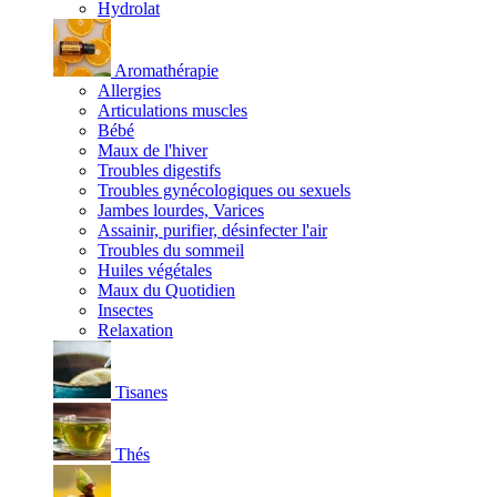
Hydrolat
Aromathérapie
Allergies
Articulations muscles
Bébé
Maux de l'hiver
Troubles digestifs
Troubles gynécologiques ou sexuels
Jambes lourdes, Varices
Assainir, purifier, désinfecter l'air
Troubles du sommeil
Huiles végétales
Maux du Quotidien
Insectes
Relaxation
Tisanes
Thés