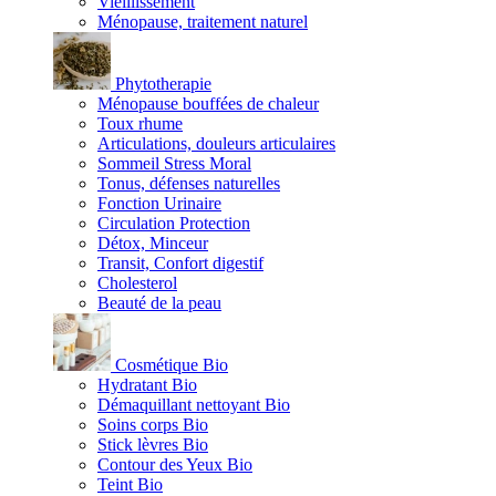
Vieillissement
Ménopause, traitement naturel
Phytotherapie
Ménopause bouffées de chaleur
Toux rhume
Articulations, douleurs articulaires
Sommeil Stress Moral
Tonus, défenses naturelles
Fonction Urinaire
Circulation Protection
Détox, Minceur
Transit, Confort digestif
Cholesterol
Beauté de la peau
Cosmétique Bio
Hydratant Bio
Démaquillant nettoyant Bio
Soins corps Bio
Stick lèvres Bio
Contour des Yeux Bio
Teint Bio