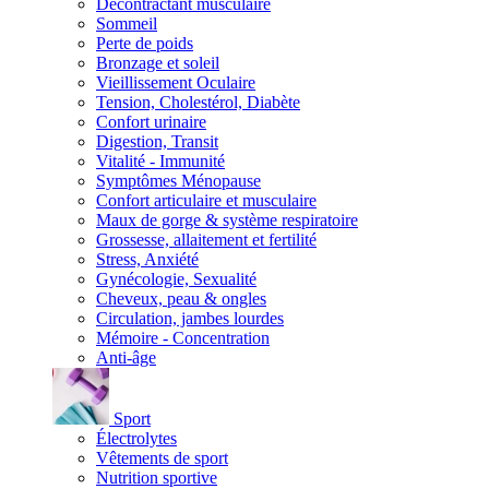
Décontractant musculaire
Sommeil
Perte de poids
Bronzage et soleil
Vieillissement Oculaire
Tension, Cholestérol, Diabète
Confort urinaire
Digestion, Transit
Vitalité - Immunité
Symptômes Ménopause
Confort articulaire et musculaire
Maux de gorge & système respiratoire
Grossesse, allaitement et fertilité
Stress, Anxiété
Gynécologie, Sexualité
Cheveux, peau & ongles
Circulation, jambes lourdes
Mémoire - Concentration
Anti-âge
Sport
Électrolytes
Vêtements de sport
Nutrition sportive