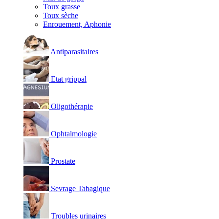
Toux grasse
Toux sèche
Enrouement, Aphonie
Antiparasitaires
Etat grippal
Oligothérapie
Ophtalmologie
Prostate
Sevrage Tabagique
Troubles urinaires