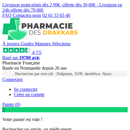
Livraison point-relais dès
2,99€
, offerte dès
39,00€
- Livraison en
24h
offerte dès
79,00€
FAQ
Contactez-nous
02 61 53 65 40
À propos
Guides
Marques
Sélections
4,7/5
Basé sur
19700 avis
Pharmacie Française
Basée
en Normandie
depuis
26 ans
Recherche par mot-clé : Doliprane, SVR, dentifrice, Nuxe…
Connexion
Se connecter
Créer un compte
Panier (
0
)
0
Votre panier est vide !
Rechercher un article, un médicament...