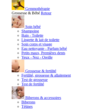
Gemmothérapie
Grossesse & Bébé
Retour
Soin bébé
Shampoing
Bain - Toilette
Lingette & lait de toilette
Soin corps et visage
Eau nettoyante - Parfum bébé
Petits maux, Premières dents
Yeux - Nez - Oreille
Grossesse & fertilité
Fertilité, grossesse & allaitement
Test de grossesse
Test de fertilité
Biberons & accessoires
Biberons
Tétines