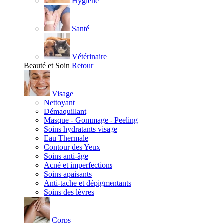
Hygiène
Santé
Vétérinaire
Beauté et Soin
Retour
Visage
Nettoyant
Démaquillant
Masque - Gommage - Peeling
Soins hydratants visage
Eau Thermale
Contour des Yeux
Soins anti-âge
Acné et imperfections
Soins apaisants
Anti-tache et dépigmentants
Soins des lèvres
Corps