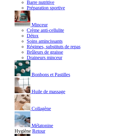
Barre nutritive
Préparation sportive
Minceur
Crème anti-cellulite
Détox
Soins amincissants
Régimes, substituts de repas
Brûleurs de graisse
Draineurs minceur
Bonbons et Pastilles
Huile de massage
Collagène
Mélatonine
Hygiène
Retour