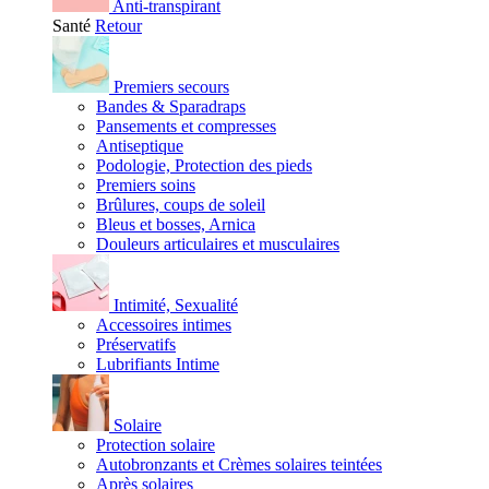
Anti-transpirant
Santé
Retour
Premiers secours
Bandes & Sparadraps
Pansements et compresses
Antiseptique
Podologie, Protection des pieds
Premiers soins
Brûlures, coups de soleil
Bleus et bosses, Arnica
Douleurs articulaires et musculaires
Intimité, Sexualité
Accessoires intimes
Préservatifs
Lubrifiants Intime
Solaire
Protection solaire
Autobronzants et Crèmes solaires teintées
Après solaires