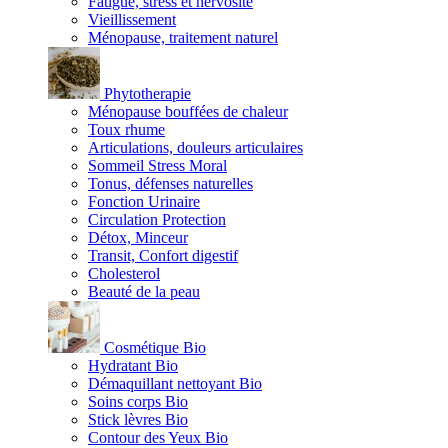
Fatigue, stress et nervosité
Vieillissement
Ménopause, traitement naturel
Phytotherapie
Ménopause bouffées de chaleur
Toux rhume
Articulations, douleurs articulaires
Sommeil Stress Moral
Tonus, défenses naturelles
Fonction Urinaire
Circulation Protection
Détox, Minceur
Transit, Confort digestif
Cholesterol
Beauté de la peau
Cosmétique Bio
Hydratant Bio
Démaquillant nettoyant Bio
Soins corps Bio
Stick lèvres Bio
Contour des Yeux Bio