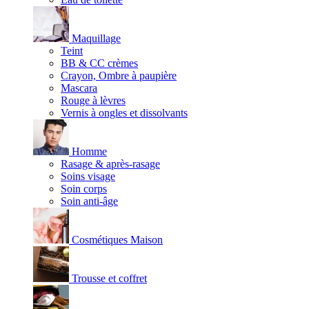
Maquillage
Teint
BB & CC crèmes
Crayon, Ombre à paupière
Mascara
Rouge à lèvres
Vernis à ongles et dissolvants
Homme
Rasage & après-rasage
Soins visage
Soin corps
Soin anti-âge
Cosmétiques Maison
Trousse et coffret