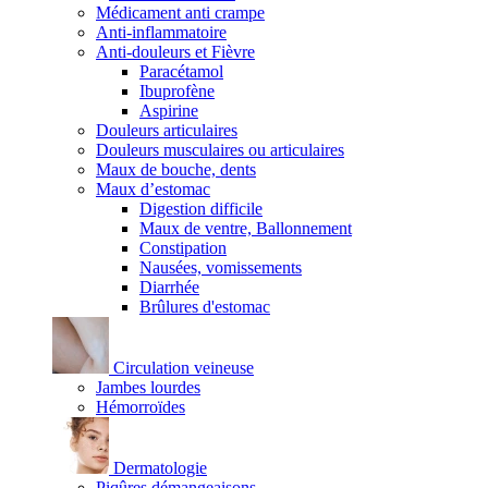
Médicament anti crampe
Anti-inflammatoire
Anti-douleurs et Fièvre
Paracétamol
Ibuprofène
Aspirine
Douleurs articulaires
Douleurs musculaires ou articulaires
Maux de bouche, dents
Maux d’estomac
Digestion difficile
Maux de ventre, Ballonnement
Constipation
Nausées, vomissements
Diarrhée
Brûlures d'estomac
Circulation veineuse
Jambes lourdes
Hémorroïdes
Dermatologie
Piqûres démangeaisons