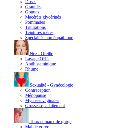
Doses
Granules
Gouttes
Macérâts glycérinés
Pommades
Triturations
Teintures mères
Spécialités homéopathique
Nez - Oreille
Lavage ORL
Antihistaminique
Rhume
Sexualité - Gynécologie
Contraception
Ménopause
Mycoses vaginales
Grossesse, allaitement
Toux et maux de gorge
Mal de gorge