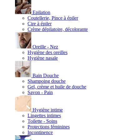
Epilation
Coutellerie, Pince à épiler
Cire à épiler
Crème dépilatoire, décolorante
Oreille - Nez
Hygiène des oreilles
Hygiène nasale
Bain Douche
Shampoing douche
Gel, crème et huile de douche
Savon - Pain
Hygiène intime
Lingettes intimes
Toilette - Soins
Protections féminines
Incontinence