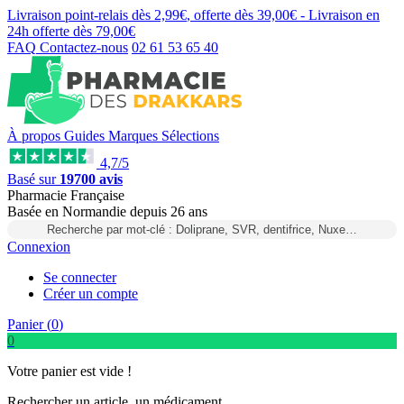
Livraison point-relais dès
2,99€
, offerte dès
39,00€
- Livraison en
24h
offerte dès
79,00€
FAQ
Contactez-nous
02 61 53 65 40
À propos
Guides
Marques
Sélections
4,7/5
Basé sur
19700 avis
Pharmacie Française
Basée
en Normandie
depuis
26 ans
Recherche par mot-clé : Doliprane, SVR, dentifrice, Nuxe…
Connexion
Se connecter
Créer un compte
Panier (
0
)
0
Votre panier est vide !
Rechercher un article, un médicament...