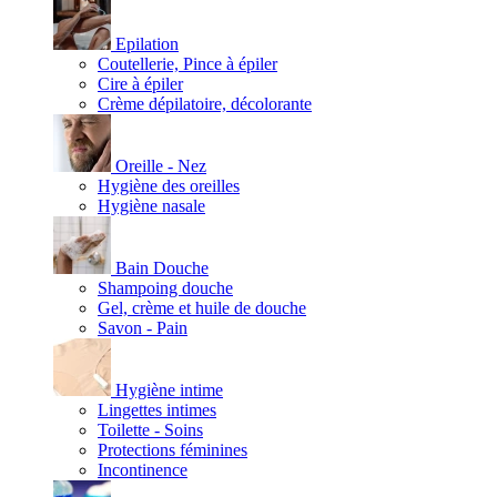
Epilation
Coutellerie, Pince à épiler
Cire à épiler
Crème dépilatoire, décolorante
Oreille - Nez
Hygiène des oreilles
Hygiène nasale
Bain Douche
Shampoing douche
Gel, crème et huile de douche
Savon - Pain
Hygiène intime
Lingettes intimes
Toilette - Soins
Protections féminines
Incontinence