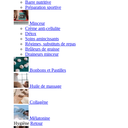
Barre nutritive
Préparation sportive
Minceur
Crème anti-cellulite
Détox
Soins amincissants
Régimes, substituts de repas
Brûleurs de graisse
Draineurs minceur
Bonbons et Pastilles
Huile de massage
Collagène
Mélatonine
Hygiène
Retour