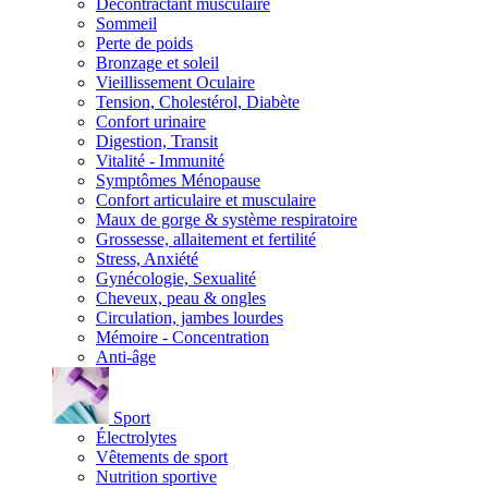
Décontractant musculaire
Sommeil
Perte de poids
Bronzage et soleil
Vieillissement Oculaire
Tension, Cholestérol, Diabète
Confort urinaire
Digestion, Transit
Vitalité - Immunité
Symptômes Ménopause
Confort articulaire et musculaire
Maux de gorge & système respiratoire
Grossesse, allaitement et fertilité
Stress, Anxiété
Gynécologie, Sexualité
Cheveux, peau & ongles
Circulation, jambes lourdes
Mémoire - Concentration
Anti-âge
Sport
Électrolytes
Vêtements de sport
Nutrition sportive