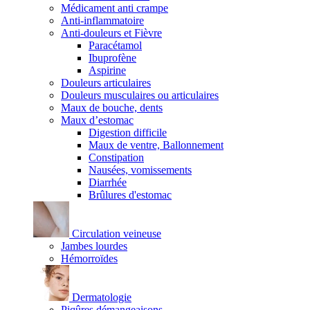
Médicament anti crampe
Anti-inflammatoire
Anti-douleurs et Fièvre
Paracétamol
Ibuprofène
Aspirine
Douleurs articulaires
Douleurs musculaires ou articulaires
Maux de bouche, dents
Maux d’estomac
Digestion difficile
Maux de ventre, Ballonnement
Constipation
Nausées, vomissements
Diarrhée
Brûlures d'estomac
Circulation veineuse
Jambes lourdes
Hémorroïdes
Dermatologie
Piqûres démangeaisons