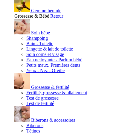
Gemmothérapie
Grossesse & Bébé
Retour
Soin bébé
Shampoing
Bain - Toilette
Lingette & lait de toilette
Soin corps et visage
Eau nettoyante - Parfum bébé
Petits maux, Premières dents
Yeux - Nez - Oreille
Grossesse & fertilité
Fertilité, grossesse & allaitement
Test de grossesse
Test de fertilité
Biberons & accessoires
Biberons
Tétines