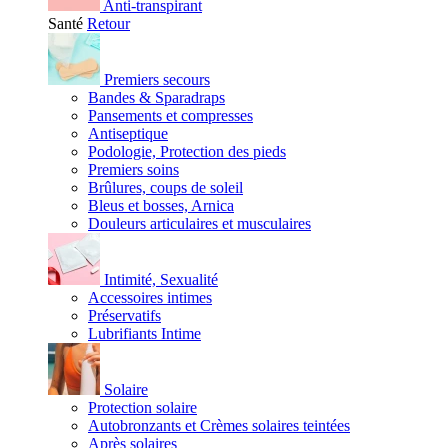
Anti-transpirant
Santé
Retour
Premiers secours
Bandes & Sparadraps
Pansements et compresses
Antiseptique
Podologie, Protection des pieds
Premiers soins
Brûlures, coups de soleil
Bleus et bosses, Arnica
Douleurs articulaires et musculaires
Intimité, Sexualité
Accessoires intimes
Préservatifs
Lubrifiants Intime
Solaire
Protection solaire
Autobronzants et Crèmes solaires teintées
Après solaires