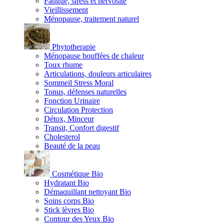
Fatigue, stress et nervosité
Vieillissement
Ménopause, traitement naturel
Phytotherapie
Ménopause bouffées de chaleur
Toux rhume
Articulations, douleurs articulaires
Sommeil Stress Moral
Tonus, défenses naturelles
Fonction Urinaire
Circulation Protection
Détox, Minceur
Transit, Confort digestif
Cholesterol
Beauté de la peau
Cosmétique Bio
Hydratant Bio
Démaquillant nettoyant Bio
Soins corps Bio
Stick lèvres Bio
Contour des Yeux Bio