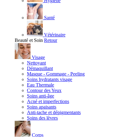
Hygiène
Santé
Vétérinaire
Beauté et Soin
Retour
Visage
Nettoyant
Démaquillant
Masque - Gommage - Peeling
Soins hydratants visage
Eau Thermale
Contour des Yeux
Soins anti-âge
Acné et imperfections
Soins apaisants
Anti-tache et dépigmentants
Soins des lèvres
Corps