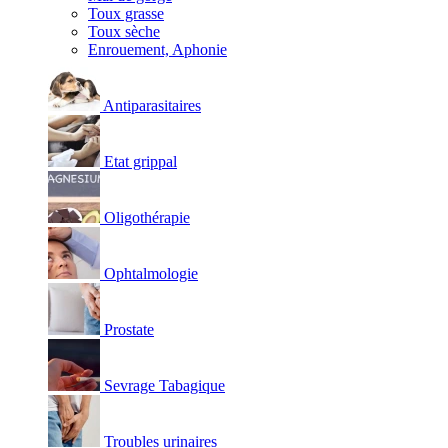
Toux grasse
Toux sèche
Enrouement, Aphonie
Antiparasitaires
Etat grippal
Oligothérapie
Ophtalmologie
Prostate
Sevrage Tabagique
Troubles urinaires