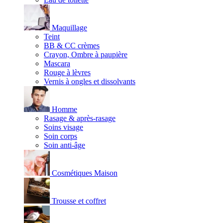
Maquillage
Teint
BB & CC crèmes
Crayon, Ombre à paupière
Mascara
Rouge à lèvres
Vernis à ongles et dissolvants
Homme
Rasage & après-rasage
Soins visage
Soin corps
Soin anti-âge
Cosmétiques Maison
Trousse et coffret