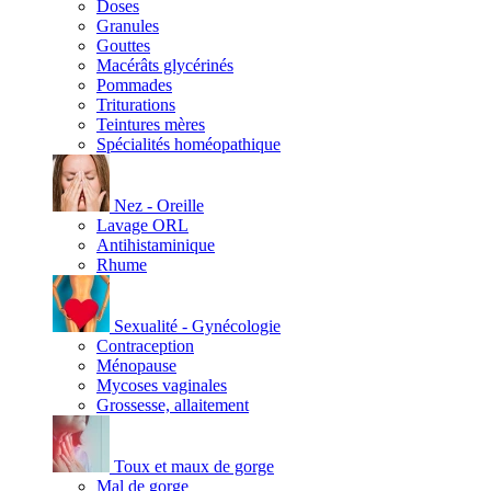
Doses
Granules
Gouttes
Macérâts glycérinés
Pommades
Triturations
Teintures mères
Spécialités homéopathique
Nez - Oreille
Lavage ORL
Antihistaminique
Rhume
Sexualité - Gynécologie
Contraception
Ménopause
Mycoses vaginales
Grossesse, allaitement
Toux et maux de gorge
Mal de gorge