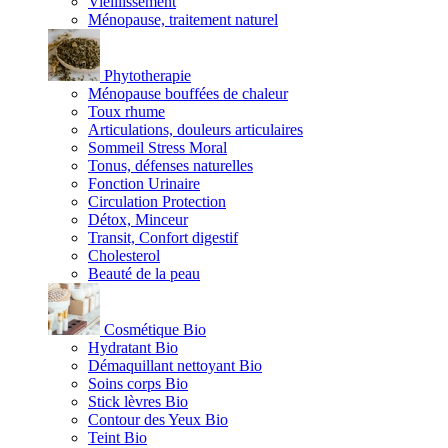
Vieillissement
Ménopause, traitement naturel
Phytotherapie
Ménopause bouffées de chaleur
Toux rhume
Articulations, douleurs articulaires
Sommeil Stress Moral
Tonus, défenses naturelles
Fonction Urinaire
Circulation Protection
Détox, Minceur
Transit, Confort digestif
Cholesterol
Beauté de la peau
Cosmétique Bio
Hydratant Bio
Démaquillant nettoyant Bio
Soins corps Bio
Stick lèvres Bio
Contour des Yeux Bio
Teint Bio