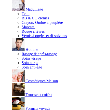
Maquillage
Teint
BB & CC crèmes
Crayon, Ombre à paupière
Mascara
Rouge à lèvres
Vernis à ongles et dissolvants
Homme
Rasage & après-rasage
Soins visage
Soin corps
Soin anti-âge
Cosmétiques Maison
Trousse et coffret
Formats voyage