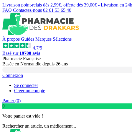
Livraison point-relais dès
2,99€
, offerte dès
39,00€
- Livraison en
24
FAQ
Contactez-nous
02 61 53 65 40
À propos
Guides
Marques
Sélections
4,7/5
Basé sur
19700 avis
Pharmacie Française
Basée
en Normandie
depuis
26 ans
Connexion
Se connecter
Créer un compte
Panier (
0
)
0
Votre panier est vide !
Rechercher un article, un médicament...