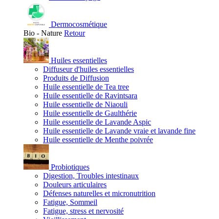
Dermocosmétique
Bio - Nature
Retour
Huiles essentielles
Diffuseur d'huiles essentielles
Produits de Diffusion
Huile essentielle de Tea tree
Huile essentielle de Ravintsara
Huile essentielle de Niaouli
Huile essentielle de Gaulthérie
Huile essentielle de Lavande Aspic
Huile essentielle de Lavande vraie et lavande fine
Huile essentielle de Menthe poivrée
Probiotiques
Digestion, Troubles intestinaux
Douleurs articulaires
Défenses naturelles et micronutrition
Fatigue, Sommeil
Fatigue, stress et nervosité