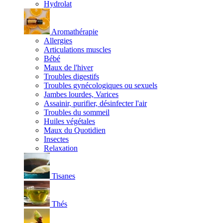
Hydrolat
Aromathérapie
Allergies
Articulations muscles
Bébé
Maux de l'hiver
Troubles digestifs
Troubles gynécologiques ou sexuels
Jambes lourdes, Varices
Assainir, purifier, désinfecter l'air
Troubles du sommeil
Huiles végétales
Maux du Quotidien
Insectes
Relaxation
Tisanes
Thés