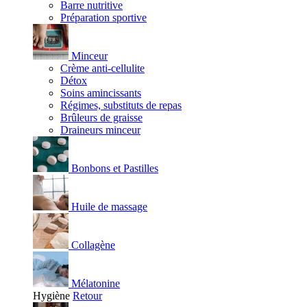
Barre nutritive
Préparation sportive
Minceur
Crème anti-cellulite
Détox
Soins amincissants
Régimes, substituts de repas
Brûleurs de graisse
Draineurs minceur
Bonbons et Pastilles
Huile de massage
Collagène
Mélatonine
Hygiène
Retour