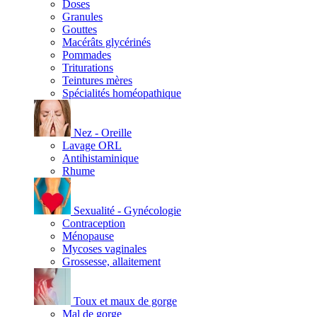
Doses
Granules
Gouttes
Macérâts glycérinés
Pommades
Triturations
Teintures mères
Spécialités homéopathique
Nez - Oreille
Lavage ORL
Antihistaminique
Rhume
Sexualité - Gynécologie
Contraception
Ménopause
Mycoses vaginales
Grossesse, allaitement
Toux et maux de gorge
Mal de gorge