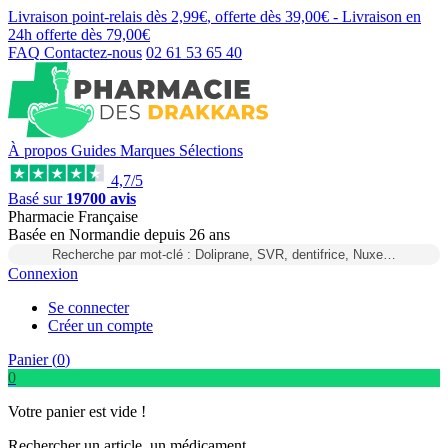
Livraison point-relais dès
2,99€
, offerte dès
39,00€
- Livraison en
24h
offerte dès
79,00€
FAQ
Contactez-nous
02 61 53 65 40
À propos
Guides
Marques
Sélections
4,7/5
Basé sur
19700 avis
Pharmacie Française
Basée
en Normandie
depuis
26 ans
Recherche par mot-clé : Doliprane, SVR, dentifrice, Nuxe…
Connexion
Se connecter
Créer un compte
Panier (
0
)
0
Votre panier est vide !
Rechercher un article, un médicament...