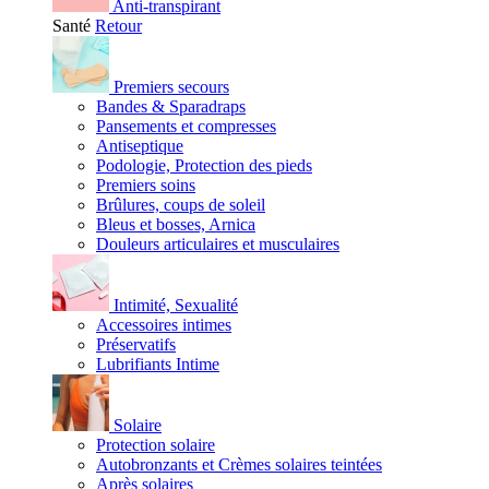
Anti-transpirant
Santé
Retour
Premiers secours
Bandes & Sparadraps
Pansements et compresses
Antiseptique
Podologie, Protection des pieds
Premiers soins
Brûlures, coups de soleil
Bleus et bosses, Arnica
Douleurs articulaires et musculaires
Intimité, Sexualité
Accessoires intimes
Préservatifs
Lubrifiants Intime
Solaire
Protection solaire
Autobronzants et Crèmes solaires teintées
Après solaires