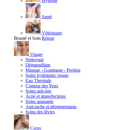
Hygiène
Santé
Vétérinaire
Beauté et Soin
Retour
Visage
Nettoyant
Démaquillant
Masque - Gommage - Peeling
Soins hydratants visage
Eau Thermale
Contour des Yeux
Soins anti-âge
Acné et imperfections
Soins apaisants
Anti-tache et dépigmentants
Soins des lèvres
Corps