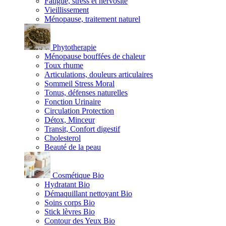
Fatigue, stress et nervosité
Vieillissement
Ménopause, traitement naturel
Phytotherapie
Ménopause bouffées de chaleur
Toux rhume
Articulations, douleurs articulaires
Sommeil Stress Moral
Tonus, défenses naturelles
Fonction Urinaire
Circulation Protection
Détox, Minceur
Transit, Confort digestif
Cholesterol
Beauté de la peau
Cosmétique Bio
Hydratant Bio
Démaquillant nettoyant Bio
Soins corps Bio
Stick lèvres Bio
Contour des Yeux Bio