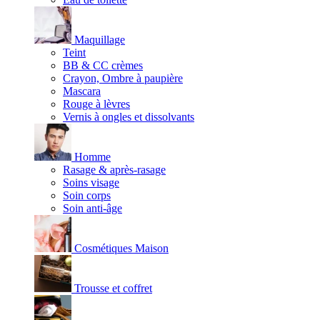
Maquillage
Teint
BB & CC crèmes
Crayon, Ombre à paupière
Mascara
Rouge à lèvres
Vernis à ongles et dissolvants
Homme
Rasage & après-rasage
Soins visage
Soin corps
Soin anti-âge
Cosmétiques Maison
Trousse et coffret