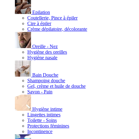
Epilation
Coutellerie, Pince à épiler
Cire à épiler
Crème dépilatoire, décolorante
Oreille - Nez
Hygiène des oreilles
Hygiène nasale
Bain Douche
Shampoing douche
Gel, crème et huile de douche
Savon - Pain
Hygiène intime
Lingettes intimes
Toilette - Soins
Protections féminines
Incontinence