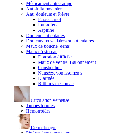
Médicament anti crampe
Anti-inflammatoire
Anti-douleurs et Fièvre
Paracétamol
Ibuprofène
Aspirine
Douleurs articulaires
Douleurs musculaires ou articulaires
Maux de bouche, dents
Maux d’estomac
Digestion difficile
Maux de ventre, Ballonnement
Constipation
Nausées, vomissements
Diarrhée
Brûlures d'estomac
Circulation veineuse
Jambes lourdes
Hémorroïdes
Dermatologie
Piqûres démangeaisons