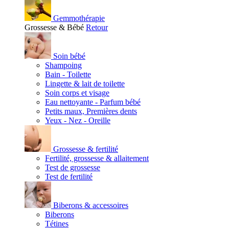
Gemmothérapie
Grossesse & Bébé
Retour
Soin bébé
Shampoing
Bain - Toilette
Lingette & lait de toilette
Soin corps et visage
Eau nettoyante - Parfum bébé
Petits maux, Premières dents
Yeux - Nez - Oreille
Grossesse & fertilité
Fertilité, grossesse & allaitement
Test de grossesse
Test de fertilité
Biberons & accessoires
Biberons
Tétines