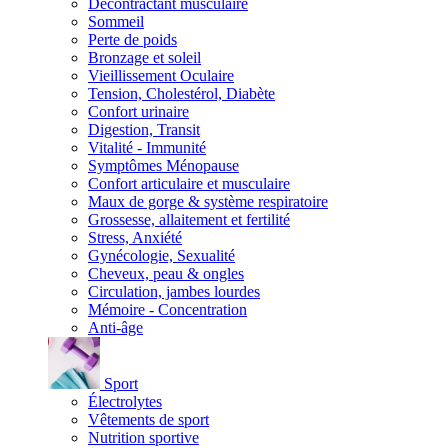
Décontractant musculaire
Sommeil
Perte de poids
Bronzage et soleil
Vieillissement Oculaire
Tension, Cholestérol, Diabète
Confort urinaire
Digestion, Transit
Vitalité - Immunité
Symptômes Ménopause
Confort articulaire et musculaire
Maux de gorge & système respiratoire
Grossesse, allaitement et fertilité
Stress, Anxiété
Gynécologie, Sexualité
Cheveux, peau & ongles
Circulation, jambes lourdes
Mémoire - Concentration
Anti-âge
Sport
Électrolytes
Vêtements de sport
Nutrition sportive