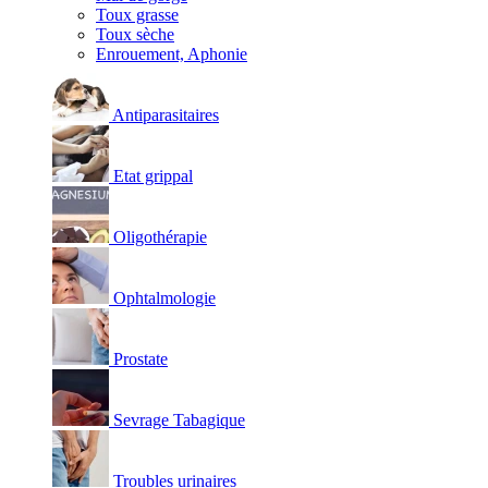
Toux grasse
Toux sèche
Enrouement, Aphonie
Antiparasitaires
Etat grippal
Oligothérapie
Ophtalmologie
Prostate
Sevrage Tabagique
Troubles urinaires