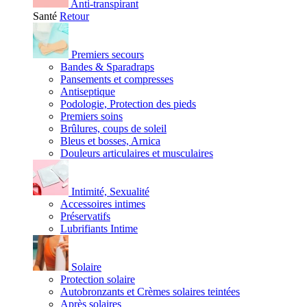
Anti-transpirant
Santé
Retour
Premiers secours
Bandes & Sparadraps
Pansements et compresses
Antiseptique
Podologie, Protection des pieds
Premiers soins
Brûlures, coups de soleil
Bleus et bosses, Arnica
Douleurs articulaires et musculaires
Intimité, Sexualité
Accessoires intimes
Préservatifs
Lubrifiants Intime
Solaire
Protection solaire
Autobronzants et Crèmes solaires teintées
Après solaires