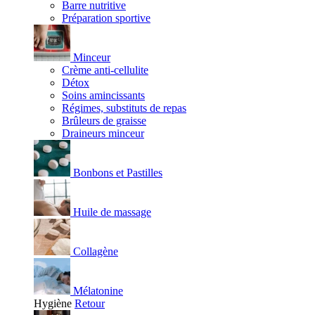
Barre nutritive
Préparation sportive
Minceur
Crème anti-cellulite
Détox
Soins amincissants
Régimes, substituts de repas
Brûleurs de graisse
Draineurs minceur
Bonbons et Pastilles
Huile de massage
Collagène
Mélatonine
Hygiène
Retour