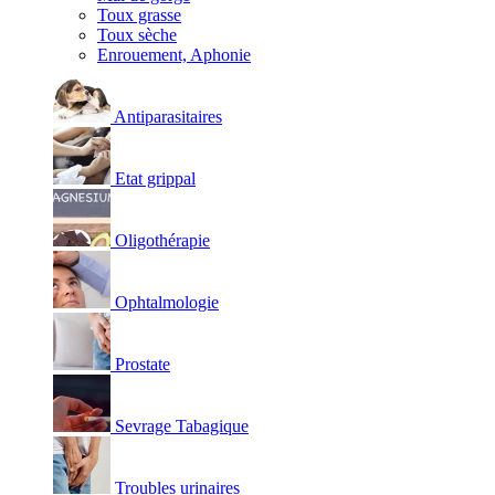
Toux grasse
Toux sèche
Enrouement, Aphonie
Antiparasitaires
Etat grippal
Oligothérapie
Ophtalmologie
Prostate
Sevrage Tabagique
Troubles urinaires