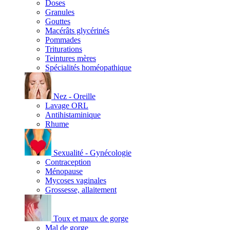
Doses
Granules
Gouttes
Macérâts glycérinés
Pommades
Triturations
Teintures mères
Spécialités homéopathique
Nez - Oreille
Lavage ORL
Antihistaminique
Rhume
Sexualité - Gynécologie
Contraception
Ménopause
Mycoses vaginales
Grossesse, allaitement
Toux et maux de gorge
Mal de gorge