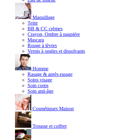
Maquillage
Teint
BB & CC crèmes
Crayon, Ombre à paupière
Mascara
Rouge à lèvres
Vernis à ongles et dissolvants
Homme
Rasage & après-rasage
Soins visage
Soin corps
Soin anti-âge
Cosmétiques Maison
Trousse et coffret