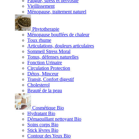
Fatigue, stress et nervosité
Vieillissement
Ménopause, traitement naturel
Phytotherapie
Ménopause bouffées de chaleur
Toux rhume
Articulations, douleurs articulaires
Sommeil Stress Moral
Tonus, défenses naturelles
Fonction Urinaire
Circulation Protection
Détox, Minceur
Transit, Confort digestif
Cholesterol
Beauté de la peau
Cosmétique Bio
Hydratant Bio
Démaquillant nettoyant Bio
Soins corps Bio
Stick lèvres Bio
Contour des Yeux Bio