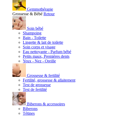
Gemmothérapie
Grossesse & Bébé
Retour
Soin bébé
Shampoing
Bain - Toilette
Lingette & lait de toilette
Soin corps et visage
Eau nettoyante - Parfum bébé
Petits maux, Premières dents
Yeux - Nez - Oreille
Grossesse & fertilité
Fertilité, grossesse & allaitement
Test de grossesse
Test de fertilité
Biberons & accessoires
Biberons
Tétines