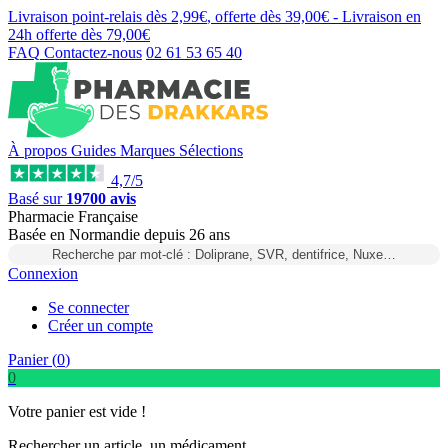
Livraison point-relais dès
2,99€
, offerte dès
39,00€
- Livraison en
24h
offerte dès
79,00€
FAQ
Contactez-nous
02 61 53 65 40
À propos
Guides
Marques
Sélections
4,7/5
Basé sur
19700 avis
Pharmacie Française
Basée
en Normandie
depuis
26 ans
Recherche par mot-clé : Doliprane, SVR, dentifrice, Nuxe…
Connexion
Se connecter
Créer un compte
Panier (
0
)
0
Votre panier est vide !
Rechercher un article, un médicament...