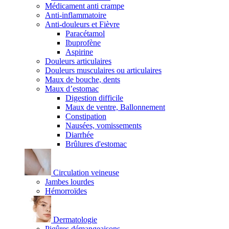
Médicament anti crampe
Anti-inflammatoire
Anti-douleurs et Fièvre
Paracétamol
Ibuprofène
Aspirine
Douleurs articulaires
Douleurs musculaires ou articulaires
Maux de bouche, dents
Maux d’estomac
Digestion difficile
Maux de ventre, Ballonnement
Constipation
Nausées, vomissements
Diarrhée
Brûlures d'estomac
Circulation veineuse
Jambes lourdes
Hémorroïdes
Dermatologie
Piqûres démangeaisons