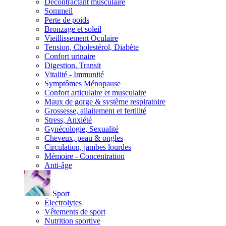
Décontractant musculaire
Sommeil
Perte de poids
Bronzage et soleil
Vieillissement Oculaire
Tension, Cholestérol, Diabète
Confort urinaire
Digestion, Transit
Vitalité - Immunité
Symptômes Ménopause
Confort articulaire et musculaire
Maux de gorge & système respiratoire
Grossesse, allaitement et fertilité
Stress, Anxiété
Gynécologie, Sexualité
Cheveux, peau & ongles
Circulation, jambes lourdes
Mémoire - Concentration
Anti-âge
Sport
Électrolytes
Vêtements de sport
Nutrition sportive