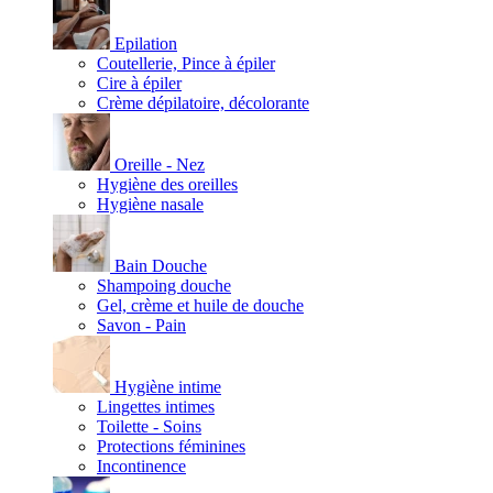
Epilation
Coutellerie, Pince à épiler
Cire à épiler
Crème dépilatoire, décolorante
Oreille - Nez
Hygiène des oreilles
Hygiène nasale
Bain Douche
Shampoing douche
Gel, crème et huile de douche
Savon - Pain
Hygiène intime
Lingettes intimes
Toilette - Soins
Protections féminines
Incontinence