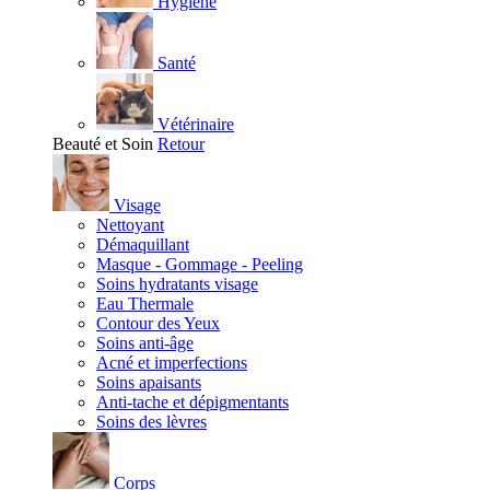
Hygiène
Santé
Vétérinaire
Beauté et Soin
Retour
Visage
Nettoyant
Démaquillant
Masque - Gommage - Peeling
Soins hydratants visage
Eau Thermale
Contour des Yeux
Soins anti-âge
Acné et imperfections
Soins apaisants
Anti-tache et dépigmentants
Soins des lèvres
Corps