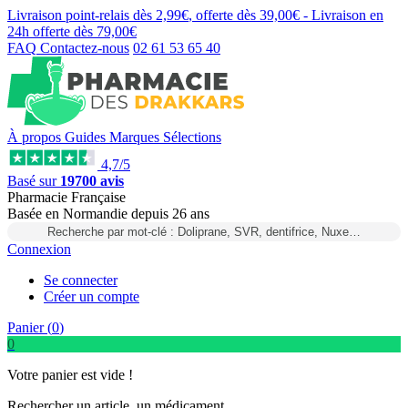
Livraison point-relais dès
2,99€
, offerte dès
39,00€
- Livraison en
24h
offerte dès
79,00€
FAQ
Contactez-nous
02 61 53 65 40
À propos
Guides
Marques
Sélections
4,7/5
Basé sur
19700 avis
Pharmacie Française
Basée
en Normandie
depuis
26 ans
Recherche par mot-clé : Doliprane, SVR, dentifrice, Nuxe…
Connexion
Se connecter
Créer un compte
Panier (
0
)
0
Votre panier est vide !
Rechercher un article, un médicament...