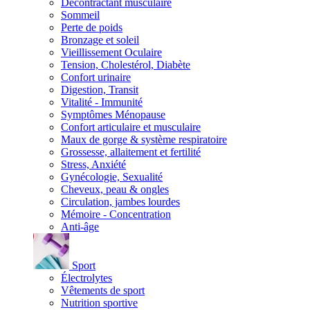
Décontractant musculaire
Sommeil
Perte de poids
Bronzage et soleil
Vieillissement Oculaire
Tension, Cholestérol, Diabète
Confort urinaire
Digestion, Transit
Vitalité - Immunité
Symptômes Ménopause
Confort articulaire et musculaire
Maux de gorge & système respiratoire
Grossesse, allaitement et fertilité
Stress, Anxiété
Gynécologie, Sexualité
Cheveux, peau & ongles
Circulation, jambes lourdes
Mémoire - Concentration
Anti-âge
Sport
Électrolytes
Vêtements de sport
Nutrition sportive