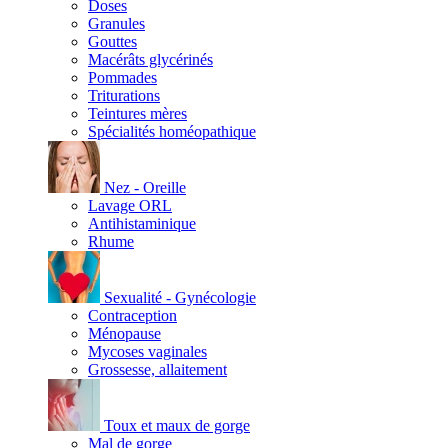
Doses
Granules
Gouttes
Macérâts glycérinés
Pommades
Triturations
Teintures mères
Spécialités homéopathique
Nez - Oreille
Lavage ORL
Antihistaminique
Rhume
Sexualité - Gynécologie
Contraception
Ménopause
Mycoses vaginales
Grossesse, allaitement
Toux et maux de gorge
Mal de gorge