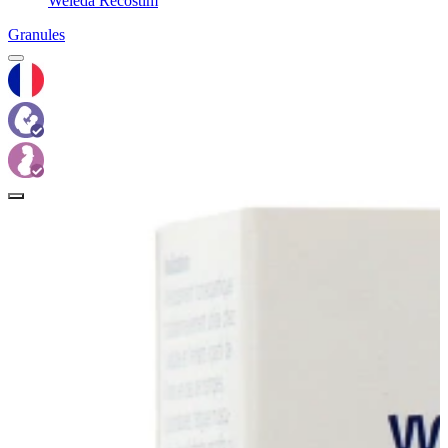
Weleda Recostim
Granules