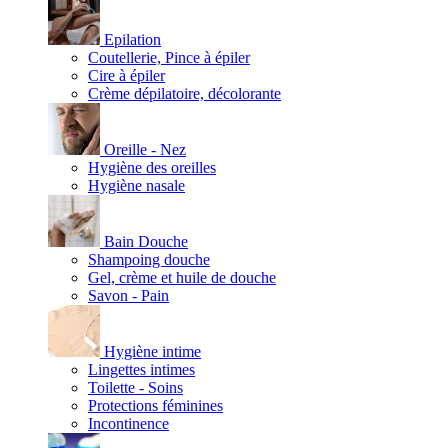
Epilation
Coutellerie, Pince à épiler
Cire à épiler
Crème dépilatoire, décolorante
Oreille - Nez
Hygiène des oreilles
Hygiène nasale
Bain Douche
Shampoing douche
Gel, crème et huile de douche
Savon - Pain
Hygiène intime
Lingettes intimes
Toilette - Soins
Protections féminines
Incontinence