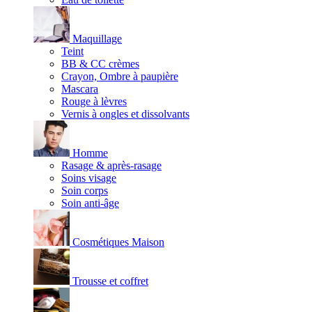
Maquillage
Teint
BB & CC crèmes
Crayon, Ombre à paupière
Mascara
Rouge à lèvres
Vernis à ongles et dissolvants
Homme
Rasage & après-rasage
Soins visage
Soin corps
Soin anti-âge
Cosmétiques Maison
Trousse et coffret