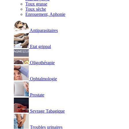
Toux grasse
Toux sèche
Enrouement, Aphonie
Antiparasitaires
Etat grippal
Oligothérapie
Ophtalmologie
Prostate
Sevrage Tabagique
Troubles urinaires