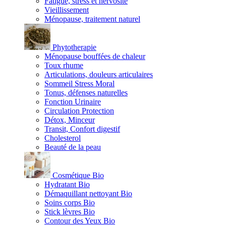
Fatigue, stress et nervosité
Vieillissement
Ménopause, traitement naturel
Phytotherapie
Ménopause bouffées de chaleur
Toux rhume
Articulations, douleurs articulaires
Sommeil Stress Moral
Tonus, défenses naturelles
Fonction Urinaire
Circulation Protection
Détox, Minceur
Transit, Confort digestif
Cholesterol
Beauté de la peau
Cosmétique Bio
Hydratant Bio
Démaquillant nettoyant Bio
Soins corps Bio
Stick lèvres Bio
Contour des Yeux Bio