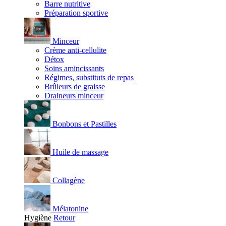
Barre nutritive
Préparation sportive
Minceur
Crème anti-cellulite
Détox
Soins amincissants
Régimes, substituts de repas
Brûleurs de graisse
Draineurs minceur
Bonbons et Pastilles
Huile de massage
Collagène
Mélatonine
Hygiène
Retour