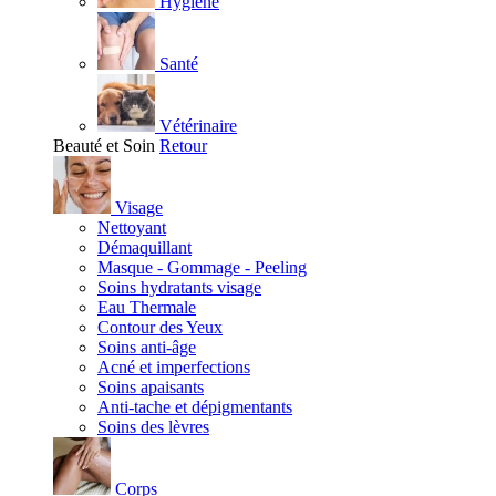
Hygiène
Santé
Vétérinaire
Beauté et Soin
Retour
Visage
Nettoyant
Démaquillant
Masque - Gommage - Peeling
Soins hydratants visage
Eau Thermale
Contour des Yeux
Soins anti-âge
Acné et imperfections
Soins apaisants
Anti-tache et dépigmentants
Soins des lèvres
Corps