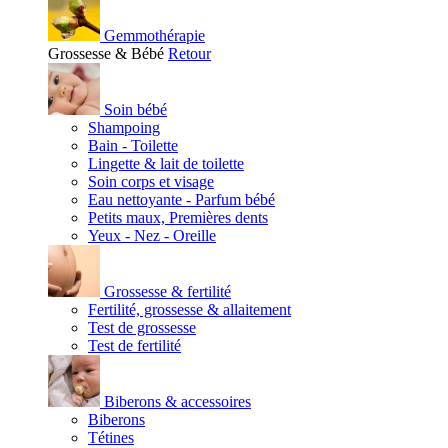
Gemmothérapie
Grossesse & Bébé
Retour
Soin bébé
Shampoing
Bain - Toilette
Lingette & lait de toilette
Soin corps et visage
Eau nettoyante - Parfum bébé
Petits maux, Premières dents
Yeux - Nez - Oreille
Grossesse & fertilité
Fertilité, grossesse & allaitement
Test de grossesse
Test de fertilité
Biberons & accessoires
Biberons
Tétines