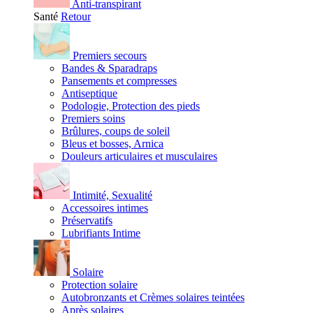
Anti-transpirant
Santé
Retour
Premiers secours
Bandes & Sparadraps
Pansements et compresses
Antiseptique
Podologie, Protection des pieds
Premiers soins
Brûlures, coups de soleil
Bleus et bosses, Arnica
Douleurs articulaires et musculaires
Intimité, Sexualité
Accessoires intimes
Préservatifs
Lubrifiants Intime
Solaire
Protection solaire
Autobronzants et Crèmes solaires teintées
Après solaires