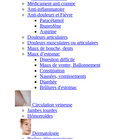
Médicament anti crampe
Anti-inflammatoire
Anti-douleurs et Fièvre
Paracétamol
Ibuprofène
Aspirine
Douleurs articulaires
Douleurs musculaires ou articulaires
Maux de bouche, dents
Maux d’estomac
Digestion difficile
Maux de ventre, Ballonnement
Constipation
Nausées, vomissements
Diarrhée
Brûlures d'estomac
Circulation veineuse
Jambes lourdes
Hémorroïdes
Dermatologie
Piqûres démangeaisons