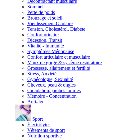
Décontractant musculaire
Sommeil
Perte de poids
Bronzage et soleil
Vieillissement Oculaire
Tension, Cholestérol, Diabète
Confort urinaire
Digestion, Transit
Vitalité - Immunité
Symptômes Ménopause
Confort articulaire et musculaire
Maux de gorge & système respiratoire
Grossesse, allaitement et fertilité
Stress, Anxiété
Gynécologie, Sexualité
Cheveux, peau & ongles
Circulation, jambes lourdes
Mémoire - Concentration
Anti-âge
Sport
Électrolytes
Vêtements de sport
Nutrition sportive