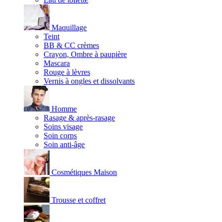
Maquillage
Teint
BB & CC crèmes
Crayon, Ombre à paupière
Mascara
Rouge à lèvres
Vernis à ongles et dissolvants
Homme
Rasage & après-rasage
Soins visage
Soin corps
Soin anti-âge
Cosmétiques Maison
Trousse et coffret