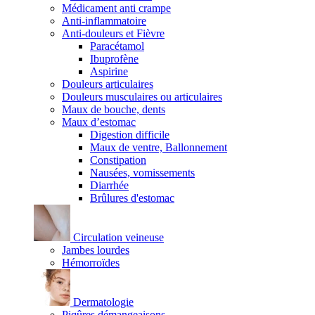
Médicament anti crampe
Anti-inflammatoire
Anti-douleurs et Fièvre
Paracétamol
Ibuprofène
Aspirine
Douleurs articulaires
Douleurs musculaires ou articulaires
Maux de bouche, dents
Maux d’estomac
Digestion difficile
Maux de ventre, Ballonnement
Constipation
Nausées, vomissements
Diarrhée
Brûlures d'estomac
Circulation veineuse
Jambes lourdes
Hémorroïdes
Dermatologie
Piqûres démangeaisons