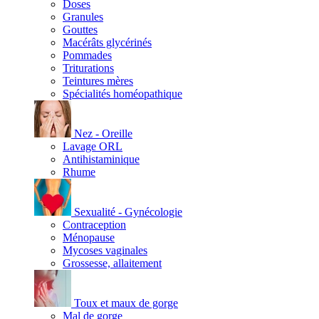
Doses
Granules
Gouttes
Macérâts glycérinés
Pommades
Triturations
Teintures mères
Spécialités homéopathique
Nez - Oreille
Lavage ORL
Antihistaminique
Rhume
Sexualité - Gynécologie
Contraception
Ménopause
Mycoses vaginales
Grossesse, allaitement
Toux et maux de gorge
Mal de gorge