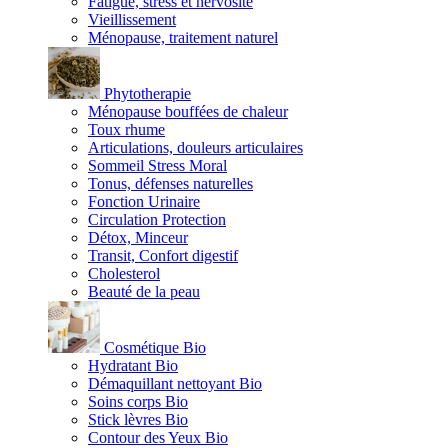
Fatigue, stress et nervosité
Vieillissement
Ménopause, traitement naturel
Phytotherapie
Ménopause bouffées de chaleur
Toux rhume
Articulations, douleurs articulaires
Sommeil Stress Moral
Tonus, défenses naturelles
Fonction Urinaire
Circulation Protection
Détox, Minceur
Transit, Confort digestif
Cholesterol
Beauté de la peau
Cosmétique Bio
Hydratant Bio
Démaquillant nettoyant Bio
Soins corps Bio
Stick lèvres Bio
Contour des Yeux Bio