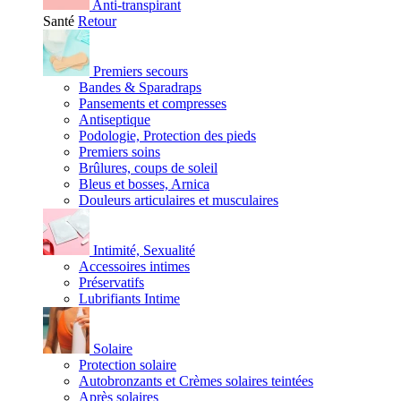
Anti-transpirant
Santé
Retour
Premiers secours
Bandes & Sparadraps
Pansements et compresses
Antiseptique
Podologie, Protection des pieds
Premiers soins
Brûlures, coups de soleil
Bleus et bosses, Arnica
Douleurs articulaires et musculaires
Intimité, Sexualité
Accessoires intimes
Préservatifs
Lubrifiants Intime
Solaire
Protection solaire
Autobronzants et Crèmes solaires teintées
Après solaires