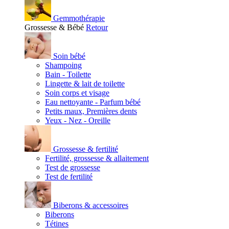
Gemmothérapie
Grossesse & Bébé
Retour
Soin bébé
Shampoing
Bain - Toilette
Lingette & lait de toilette
Soin corps et visage
Eau nettoyante - Parfum bébé
Petits maux, Premières dents
Yeux - Nez - Oreille
Grossesse & fertilité
Fertilité, grossesse & allaitement
Test de grossesse
Test de fertilité
Biberons & accessoires
Biberons
Tétines