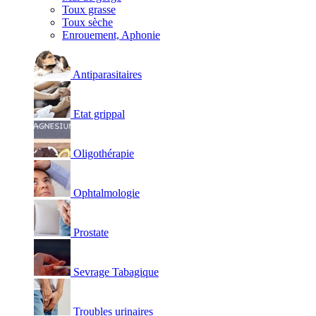
Toux grasse
Toux sèche
Enrouement, Aphonie
Antiparasitaires
Etat grippal
Oligothérapie
Ophtalmologie
Prostate
Sevrage Tabagique
Troubles urinaires