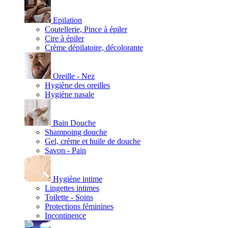
Epilation
Coutellerie, Pince à épiler
Cire à épiler
Crème dépilatoire, décolorante
Oreille - Nez
Hygiène des oreilles
Hygiène nasale
Bain Douche
Shampoing douche
Gel, crème et huile de douche
Savon - Pain
Hygiène intime
Lingettes intimes
Toilette - Soins
Protections féminines
Incontinence