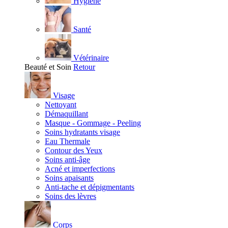
Hygiène
Santé
Vétérinaire
Beauté et Soin
Retour
Visage
Nettoyant
Démaquillant
Masque - Gommage - Peeling
Soins hydratants visage
Eau Thermale
Contour des Yeux
Soins anti-âge
Acné et imperfections
Soins apaisants
Anti-tache et dépigmentants
Soins des lèvres
Corps