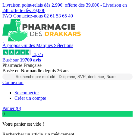
Livraison point-relais dès
2,99€
, offerte dès
39,00€
- Livraison en
24h
offerte dès
79,00€
FAQ
Contactez-nous
02 61 53 65 40
À propos
Guides
Marques
Sélections
4,7/5
Basé sur
19700 avis
Pharmacie Française
Basée
en Normandie
depuis
26 ans
Recherche par mot-clé : Doliprane, SVR, dentifrice, Nuxe…
Connexion
Se connecter
Créer un compte
Panier (
0
)
0
Votre panier est vide !
Rechercher un article, un médicament...