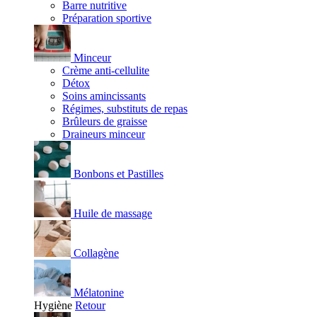
Barre nutritive
Préparation sportive
Minceur
Crème anti-cellulite
Détox
Soins amincissants
Régimes, substituts de repas
Brûleurs de graisse
Draineurs minceur
Bonbons et Pastilles
Huile de massage
Collagène
Mélatonine
Hygiène
Retour