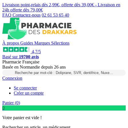
Livraison point-relais dès
2,99€
, offerte dès
39,00€
- Livraison en
24h
offerte dès
79,00€
FAQ
Contactez-nous
02 61 53 65 40
À propos
Guides
Marques
Sélections
4,7/5
Basé sur
19700 avis
Pharmacie Française
Basée
en Normandie
depuis
26 ans
Recherche par mot-clé : Doliprane, SVR, dentifrice, Nuxe…
Connexion
Se connecter
Créer un compte
Panier (
0
)
0
Votre panier est vide !
Rechercher un article, un médicament...