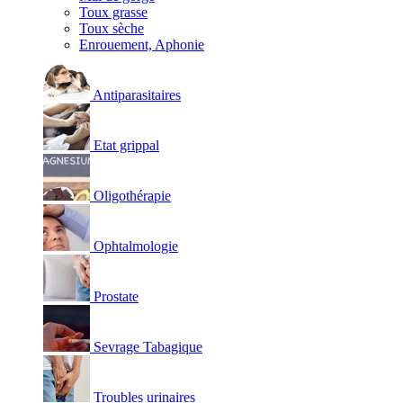
Toux grasse
Toux sèche
Enrouement, Aphonie
Antiparasitaires
Etat grippal
Oligothérapie
Ophtalmologie
Prostate
Sevrage Tabagique
Troubles urinaires