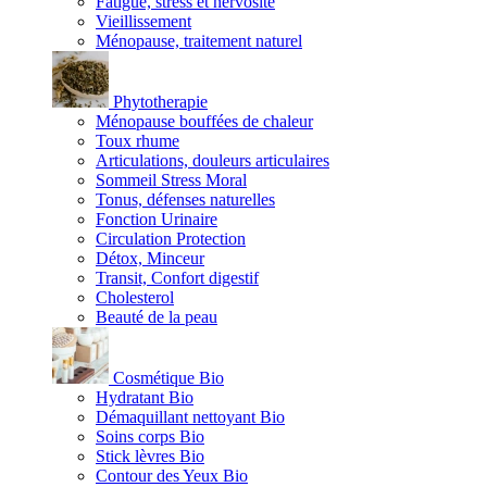
Fatigue, stress et nervosité
Vieillissement
Ménopause, traitement naturel
Phytotherapie
Ménopause bouffées de chaleur
Toux rhume
Articulations, douleurs articulaires
Sommeil Stress Moral
Tonus, défenses naturelles
Fonction Urinaire
Circulation Protection
Détox, Minceur
Transit, Confort digestif
Cholesterol
Beauté de la peau
Cosmétique Bio
Hydratant Bio
Démaquillant nettoyant Bio
Soins corps Bio
Stick lèvres Bio
Contour des Yeux Bio