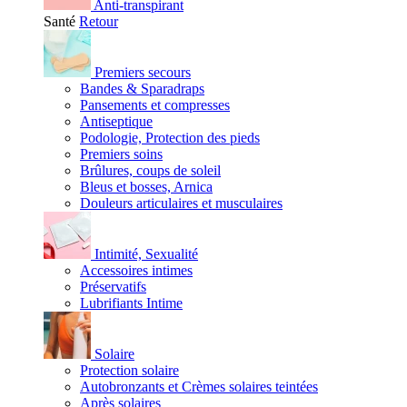
Anti-transpirant
Santé
Retour
Premiers secours
Bandes & Sparadraps
Pansements et compresses
Antiseptique
Podologie, Protection des pieds
Premiers soins
Brûlures, coups de soleil
Bleus et bosses, Arnica
Douleurs articulaires et musculaires
Intimité, Sexualité
Accessoires intimes
Préservatifs
Lubrifiants Intime
Solaire
Protection solaire
Autobronzants et Crèmes solaires teintées
Après solaires