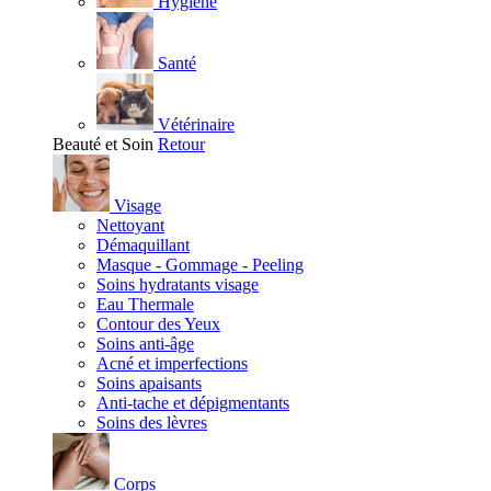
Hygiène
Santé
Vétérinaire
Beauté et Soin
Retour
Visage
Nettoyant
Démaquillant
Masque - Gommage - Peeling
Soins hydratants visage
Eau Thermale
Contour des Yeux
Soins anti-âge
Acné et imperfections
Soins apaisants
Anti-tache et dépigmentants
Soins des lèvres
Corps