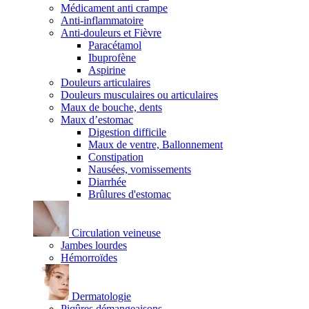
Médicament anti crampe
Anti-inflammatoire
Anti-douleurs et Fièvre
Paracétamol
Ibuprofène
Aspirine
Douleurs articulaires
Douleurs musculaires ou articulaires
Maux de bouche, dents
Maux d’estomac
Digestion difficile
Maux de ventre, Ballonnement
Constipation
Nausées, vomissements
Diarrhée
Brûlures d'estomac
Circulation veineuse
Jambes lourdes
Hémorroïdes
Dermatologie
Piqûres démangeaisons