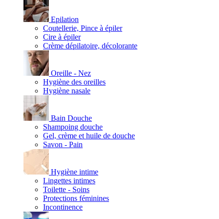
Epilation
Coutellerie, Pince à épiler
Cire à épiler
Crème dépilatoire, décolorante
Oreille - Nez
Hygiène des oreilles
Hygiène nasale
Bain Douche
Shampoing douche
Gel, crème et huile de douche
Savon - Pain
Hygiène intime
Lingettes intimes
Toilette - Soins
Protections féminines
Incontinence