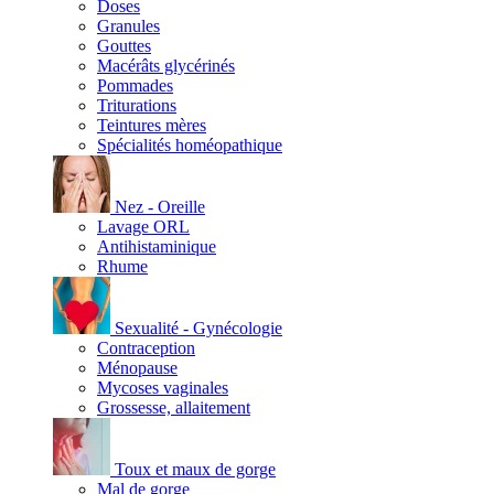
Doses
Granules
Gouttes
Macérâts glycérinés
Pommades
Triturations
Teintures mères
Spécialités homéopathique
Nez - Oreille
Lavage ORL
Antihistaminique
Rhume
Sexualité - Gynécologie
Contraception
Ménopause
Mycoses vaginales
Grossesse, allaitement
Toux et maux de gorge
Mal de gorge