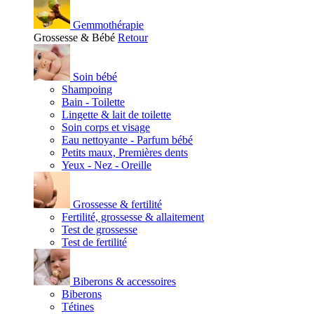
Gemmothérapie
Grossesse & Bébé
Retour
Soin bébé
Shampoing
Bain - Toilette
Lingette & lait de toilette
Soin corps et visage
Eau nettoyante - Parfum bébé
Petits maux, Premières dents
Yeux - Nez - Oreille
Grossesse & fertilité
Fertilité, grossesse & allaitement
Test de grossesse
Test de fertilité
Biberons & accessoires
Biberons
Tétines