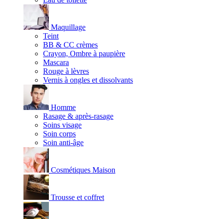
Maquillage
Teint
BB & CC crèmes
Crayon, Ombre à paupière
Mascara
Rouge à lèvres
Vernis à ongles et dissolvants
Homme
Rasage & après-rasage
Soins visage
Soin corps
Soin anti-âge
Cosmétiques Maison
Trousse et coffret