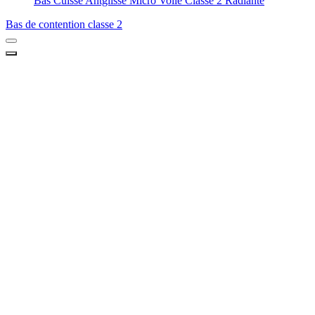
Bas Cuisse Antglisse Micro Voile Classe 2 Radiante
Bas de contention classe 2