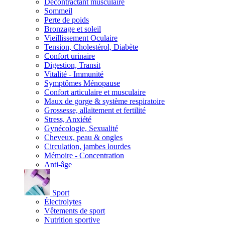
Décontractant musculaire
Sommeil
Perte de poids
Bronzage et soleil
Vieillissement Oculaire
Tension, Cholestérol, Diabète
Confort urinaire
Digestion, Transit
Vitalité - Immunité
Symptômes Ménopause
Confort articulaire et musculaire
Maux de gorge & système respiratoire
Grossesse, allaitement et fertilité
Stress, Anxiété
Gynécologie, Sexualité
Cheveux, peau & ongles
Circulation, jambes lourdes
Mémoire - Concentration
Anti-âge
Sport
Électrolytes
Vêtements de sport
Nutrition sportive