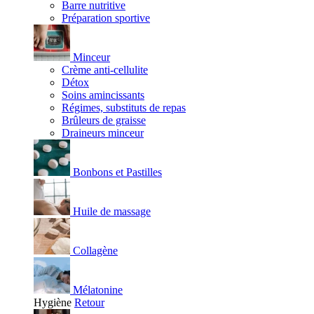
Barre nutritive
Préparation sportive
Minceur
Crème anti-cellulite
Détox
Soins amincissants
Régimes, substituts de repas
Brûleurs de graisse
Draineurs minceur
Bonbons et Pastilles
Huile de massage
Collagène
Mélatonine
Hygiène
Retour