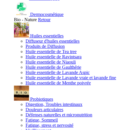
Dermocosmétique
Bio - Nature
Retour
Huiles essentielles
Diffuseur d'huiles essentielles
Produits de Diffusion
Huile essentielle de Tea tree
Huile essentielle de Ravintsara
Huile essentielle de Niaouli
Huile essentielle de Gaulthérie
Huile essentielle de Lavande Aspic
Huile essentielle de Lavande vraie et lavande fine
Huile essentielle de Menthe poivrée
Probiotiques
Digestion, Troubles intestinaux
Douleurs articulaires
Défenses naturelles et micronutrition
Fatigue, Sommeil
Fatigue, stress et nervosité