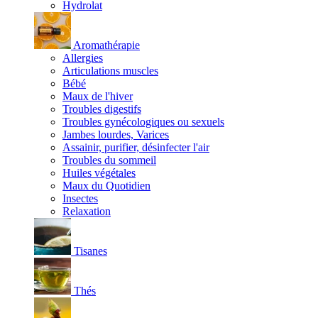
Hydrolat
Aromathérapie
Allergies
Articulations muscles
Bébé
Maux de l'hiver
Troubles digestifs
Troubles gynécologiques ou sexuels
Jambes lourdes, Varices
Assainir, purifier, désinfecter l'air
Troubles du sommeil
Huiles végétales
Maux du Quotidien
Insectes
Relaxation
Tisanes
Thés