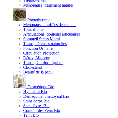
Vieillissement
Ménopause, traitement naturel
Phytotherapie
Ménopause bouffées de chaleur
Toux rhume
Articulations, douleurs articulaires
Sommeil Stress Moral
Tonus, défenses naturelles
Fonction Urinaire
Circulation Protection
Détox, Minceur
Transit, Confort digestif
Cholesterol
Beauté de la peau
Cosmétique Bio
Hydratant Bio
Démaquillant nettoyant Bio
Soins corps Bio
Stick lèvres Bio
Contour des Yeux Bio
Teint Bio