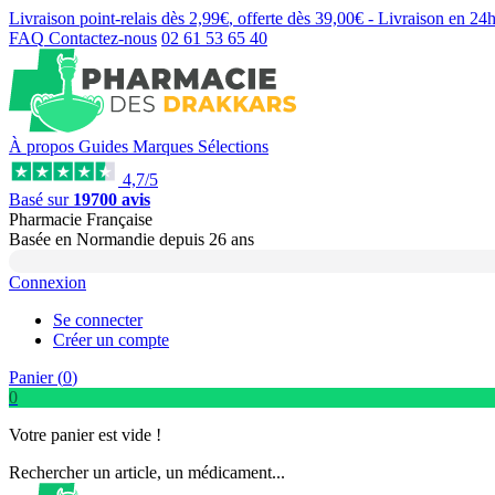
Livraison point-relais dès
2,99€
, offerte dès
39,00€
- Livraison en
24
FAQ
Contactez-nous
02 61 53 65 40
À propos
Guides
Marques
Sélections
4,7/5
Basé sur
19700 avis
Pharmacie Française
Basée
en Normandie
depuis
26 ans
Connexion
Se connecter
Créer un compte
Panier (
0
)
0
Votre panier est vide !
Rechercher un article, un médicament...