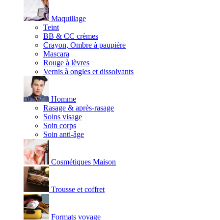
Maquillage
Teint
BB & CC crèmes
Crayon, Ombre à paupière
Mascara
Rouge à lèvres
Vernis à ongles et dissolvants
Homme
Rasage & après-rasage
Soins visage
Soin corps
Soin anti-âge
Cosmétiques Maison
Trousse et coffret
Formats voyage