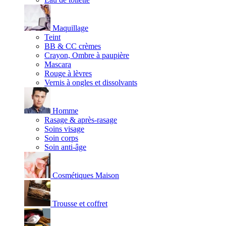
Maquillage
Teint
BB & CC crèmes
Crayon, Ombre à paupière
Mascara
Rouge à lèvres
Vernis à ongles et dissolvants
Homme
Rasage & après-rasage
Soins visage
Soin corps
Soin anti-âge
Cosmétiques Maison
Trousse et coffret