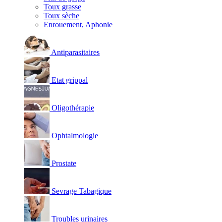
Toux grasse
Toux sèche
Enrouement, Aphonie
Antiparasitaires
Etat grippal
Oligothérapie
Ophtalmologie
Prostate
Sevrage Tabagique
Troubles urinaires