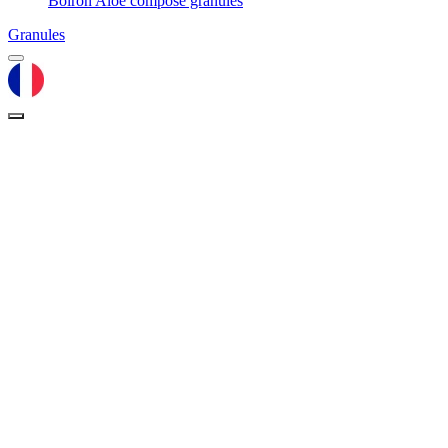
Boiron Aloe composé granules
Granules