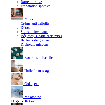
Barre nutritive
Préparation sportive
Minceur
Crème anti-cellulite
Détox
Soins amincissants
Régimes, substituts de repas
Brûleurs de graisse
Draineurs minceur
Bonbons et Pastilles
Huile de massage
Collagène
Mélatonine
Hygiène
Retour