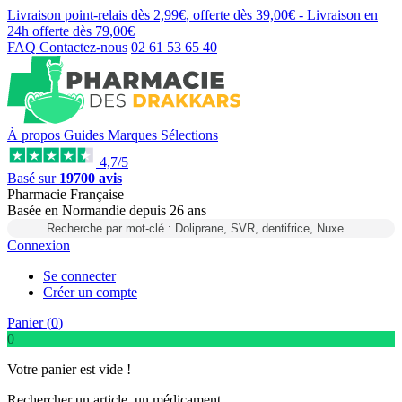
Livraison point-relais dès
2,99€
, offerte dès
39,00€
- Livraison en
24h
offerte dès
79,00€
FAQ
Contactez-nous
02 61 53 65 40
À propos
Guides
Marques
Sélections
4,7/5
Basé sur
19700 avis
Pharmacie Française
Basée
en Normandie
depuis
26 ans
Recherche par mot-clé : Doliprane, SVR, dentifrice, Nuxe…
Connexion
Se connecter
Créer un compte
Panier (
0
)
0
Votre panier est vide !
Rechercher un article, un médicament...