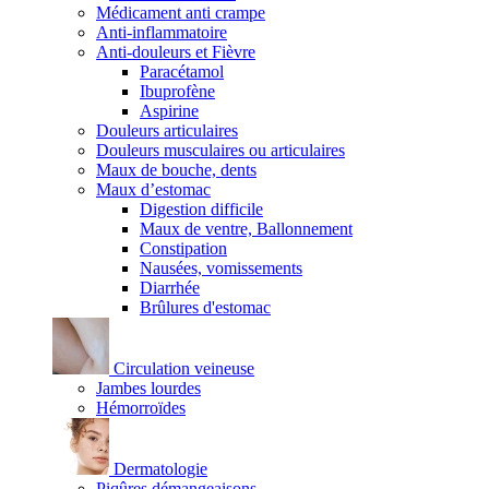
Médicament anti crampe
Anti-inflammatoire
Anti-douleurs et Fièvre
Paracétamol
Ibuprofène
Aspirine
Douleurs articulaires
Douleurs musculaires ou articulaires
Maux de bouche, dents
Maux d’estomac
Digestion difficile
Maux de ventre, Ballonnement
Constipation
Nausées, vomissements
Diarrhée
Brûlures d'estomac
Circulation veineuse
Jambes lourdes
Hémorroïdes
Dermatologie
Piqûres démangeaisons