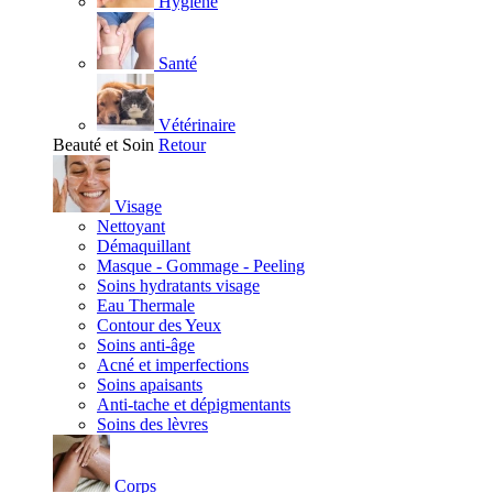
Hygiène
Santé
Vétérinaire
Beauté et Soin
Retour
Visage
Nettoyant
Démaquillant
Masque - Gommage - Peeling
Soins hydratants visage
Eau Thermale
Contour des Yeux
Soins anti-âge
Acné et imperfections
Soins apaisants
Anti-tache et dépigmentants
Soins des lèvres
Corps