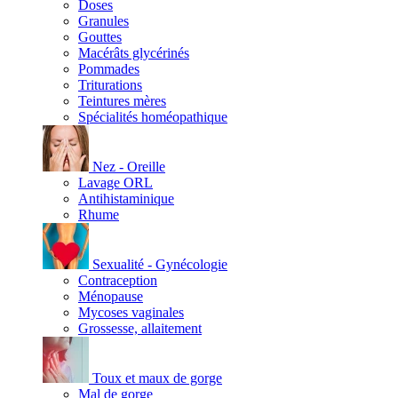
Doses
Granules
Gouttes
Macérâts glycérinés
Pommades
Triturations
Teintures mères
Spécialités homéopathique
Nez - Oreille
Lavage ORL
Antihistaminique
Rhume
Sexualité - Gynécologie
Contraception
Ménopause
Mycoses vaginales
Grossesse, allaitement
Toux et maux de gorge
Mal de gorge