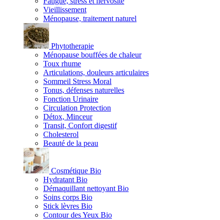
Fatigue, stress et nervosité
Vieillissement
Ménopause, traitement naturel
Phytotherapie
Ménopause bouffées de chaleur
Toux rhume
Articulations, douleurs articulaires
Sommeil Stress Moral
Tonus, défenses naturelles
Fonction Urinaire
Circulation Protection
Détox, Minceur
Transit, Confort digestif
Cholesterol
Beauté de la peau
Cosmétique Bio
Hydratant Bio
Démaquillant nettoyant Bio
Soins corps Bio
Stick lèvres Bio
Contour des Yeux Bio