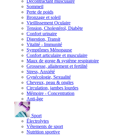
Décontractant musculaire
Sommeil
Perte de poids
Bronzage et soleil
Vieillissement Oculaire
Tension, Cholestérol, Diabète
Confort urinaire
Digestion, Transit
Vitalité - Immunité
Symptômes Ménopause
Confort articulaire et musculaire
Maux de gorge & système respiratoire
Grossesse, allaitement et fertilité
Stress, Anxiété
Gynécologie, Sexualité
Cheveux, peau & ongles
Circulation, jambes lourdes
Mémoire - Concentration
Anti-âge
Sport
Électrolytes
Vêtements de sport
Nutrition sportive