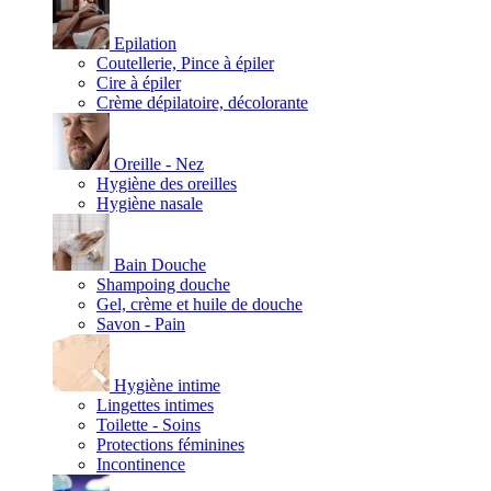
Epilation
Coutellerie, Pince à épiler
Cire à épiler
Crème dépilatoire, décolorante
Oreille - Nez
Hygiène des oreilles
Hygiène nasale
Bain Douche
Shampoing douche
Gel, crème et huile de douche
Savon - Pain
Hygiène intime
Lingettes intimes
Toilette - Soins
Protections féminines
Incontinence