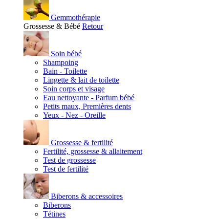
Gemmothérapie
Grossesse & Bébé
Retour
Soin bébé
Shampoing
Bain - Toilette
Lingette & lait de toilette
Soin corps et visage
Eau nettoyante - Parfum bébé
Petits maux, Premières dents
Yeux - Nez - Oreille
Grossesse & fertilité
Fertilité, grossesse & allaitement
Test de grossesse
Test de fertilité
Biberons & accessoires
Biberons
Tétines