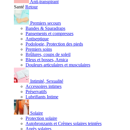
Anti-transpirant
Santé
Retour
Premiers secours
Bandes & Sparadraps
Pansements et compresses
Antiseptique
Podologie, Protection des pieds
Premiers soins
Brûlures, coups de soleil
Bleus et bosses, Arnica
Douleurs articulaires et musculaires
Intimité, Sexualité
Accessoires intimes
Préservatifs
Lubrifiants Intime
Solaire
Protection solaire
Autobronzants et Crèmes solaires teintées
Après solaires