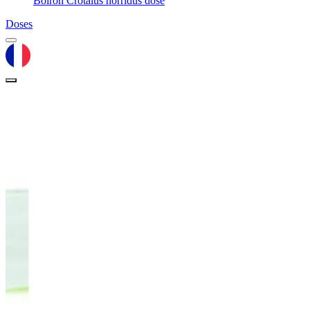
Boiron Crotalus horridus dose
Doses