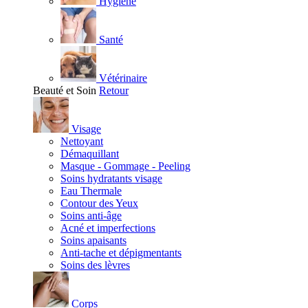
Hygiène
Santé
Vétérinaire
Beauté et Soin
Retour
Visage
Nettoyant
Démaquillant
Masque - Gommage - Peeling
Soins hydratants visage
Eau Thermale
Contour des Yeux
Soins anti-âge
Acné et imperfections
Soins apaisants
Anti-tache et dépigmentants
Soins des lèvres
Corps