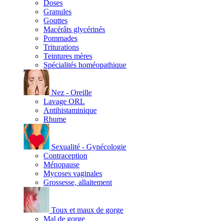
Doses
Granules
Gouttes
Macérâts glycérinés
Pommades
Triturations
Teintures mères
Spécialités homéopathique
Nez - Oreille
Lavage ORL
Antihistaminique
Rhume
Sexualité - Gynécologie
Contraception
Ménopause
Mycoses vaginales
Grossesse, allaitement
Toux et maux de gorge
Mal de gorge