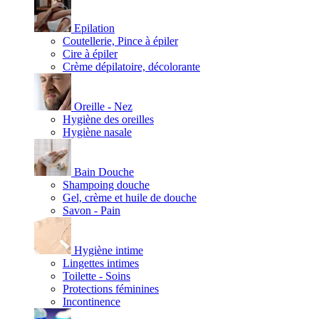
Epilation
Coutellerie, Pince à épiler
Cire à épiler
Crème dépilatoire, décolorante
Oreille - Nez
Hygiène des oreilles
Hygiène nasale
Bain Douche
Shampoing douche
Gel, crème et huile de douche
Savon - Pain
Hygiène intime
Lingettes intimes
Toilette - Soins
Protections féminines
Incontinence