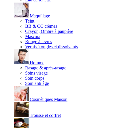
Maquillage
Teint
BB & CC crèmes
Crayon, Ombre à paupière
Mascara
Rouge à lèvres
Vernis à ongles et dissolvants
Homme
Rasage & après-rasage
Soins visage
Soin corps
Soin anti-âge
Cosmétiques Maison
Trousse et coffret