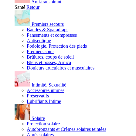
Anti-transpirant
Santé
Retour
Premiers secours
Bandes & Sparadraps
Pansements et compresses
Antiseptique
Podologie, Protection des pieds
Premiers soins
Brûlures, coups de soleil
Bleus et bosses, Arnica
Douleurs articulaires et musculaires
Intimité, Sexualité
Accessoires intimes
Préservatifs
Lubrifiants Intime
Solaire
Protection solaire
Autobronzants et Crèmes solaires teintées
Après solaires