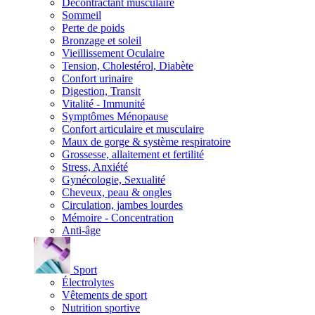
Décontractant musculaire
Sommeil
Perte de poids
Bronzage et soleil
Vieillissement Oculaire
Tension, Cholestérol, Diabète
Confort urinaire
Digestion, Transit
Vitalité - Immunité
Symptômes Ménopause
Confort articulaire et musculaire
Maux de gorge & système respiratoire
Grossesse, allaitement et fertilité
Stress, Anxiété
Gynécologie, Sexualité
Cheveux, peau & ongles
Circulation, jambes lourdes
Mémoire - Concentration
Anti-âge
Sport
Électrolytes
Vêtements de sport
Nutrition sportive