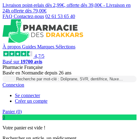
Livraison point-relais dès
2,99€
, offerte dès
39,00€
- Livraison en
24h
offerte dès
79,00€
FAQ
Contactez-nous
02 61 53 65 40
À propos
Guides
Marques
Sélections
4,7/5
Basé sur
19700 avis
Pharmacie Française
Basée
en Normandie
depuis
26 ans
Recherche par mot-clé : Doliprane, SVR, dentifrice, Nuxe…
Connexion
Se connecter
Créer un compte
Panier (
0
)
0
Votre panier est vide !
Rechercher un article, un médicament...