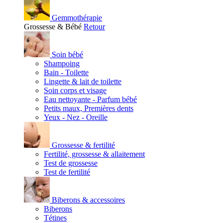
Gemmothérapie
Grossesse & Bébé
Retour
Soin bébé
Shampoing
Bain - Toilette
Lingette & lait de toilette
Soin corps et visage
Eau nettoyante - Parfum bébé
Petits maux, Premières dents
Yeux - Nez - Oreille
Grossesse & fertilité
Fertilité, grossesse & allaitement
Test de grossesse
Test de fertilité
Biberons & accessoires
Biberons
Tétines