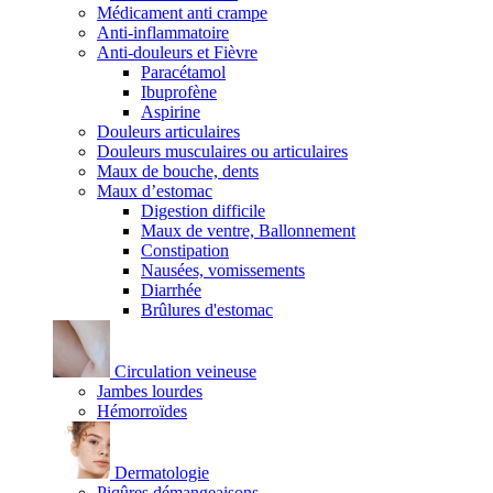
Médicament anti crampe
Anti-inflammatoire
Anti-douleurs et Fièvre
Paracétamol
Ibuprofène
Aspirine
Douleurs articulaires
Douleurs musculaires ou articulaires
Maux de bouche, dents
Maux d’estomac
Digestion difficile
Maux de ventre, Ballonnement
Constipation
Nausées, vomissements
Diarrhée
Brûlures d'estomac
Circulation veineuse
Jambes lourdes
Hémorroïdes
Dermatologie
Piqûres démangeaisons