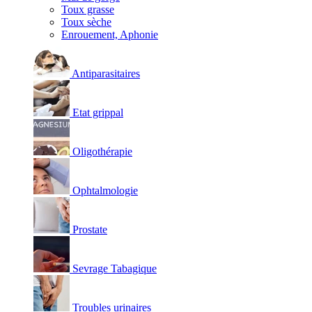
Toux grasse
Toux sèche
Enrouement, Aphonie
Antiparasitaires
Etat grippal
Oligothérapie
Ophtalmologie
Prostate
Sevrage Tabagique
Troubles urinaires