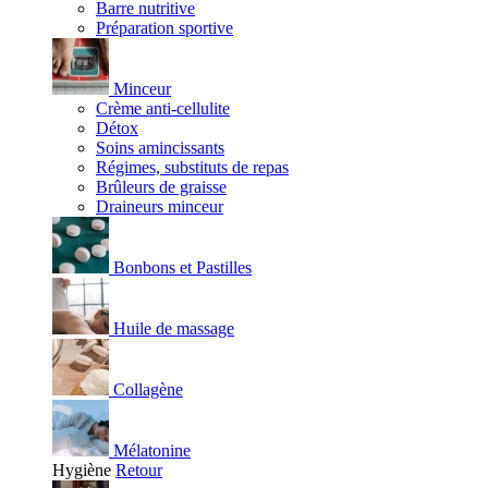
Barre nutritive
Préparation sportive
Minceur
Crème anti-cellulite
Détox
Soins amincissants
Régimes, substituts de repas
Brûleurs de graisse
Draineurs minceur
Bonbons et Pastilles
Huile de massage
Collagène
Mélatonine
Hygiène
Retour