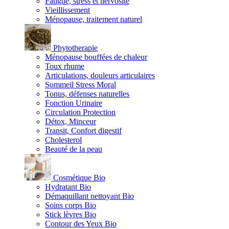
Fatigue, stress et nervosité
Vieillissement
Ménopause, traitement naturel
Phytotherapie
Ménopause bouffées de chaleur
Toux rhume
Articulations, douleurs articulaires
Sommeil Stress Moral
Tonus, défenses naturelles
Fonction Urinaire
Circulation Protection
Détox, Minceur
Transit, Confort digestif
Cholesterol
Beauté de la peau
Cosmétique Bio
Hydratant Bio
Démaquillant nettoyant Bio
Soins corps Bio
Stick lèvres Bio
Contour des Yeux Bio