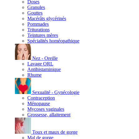
Doses
Granules
Gouttes
Macérâts glycérinés
Pommades
Triturations
Teintures mères
Spécialités homéopathique
Nez - Oreille
Lavage ORL
Antihistaminique
Rhume
Sexualité - Gynécologie
Contraception
Ménopause
Mycoses vaginales
Grossesse, allaitement
Toux et maux de gorge
Mal de gorge