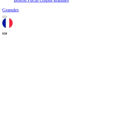
Boiron Fucus crispus granules
Granules