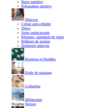
Barre nutritive
Préparation sportive
Minceur
Crème anti-cellulite
Détox
Soins amincissants
Régimes, substituts de repas
Brûleurs de graisse
Draineurs minceur
Bonbons et Pastilles
Huile de massage
Collagène
Mélatonine
Hygiène
Retour