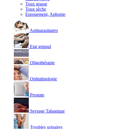
Toux grasse
Toux sèche
Enrouement, Aphonie
Antiparasitaires
Etat grippal
Oligothérapie
Ophtalmologie
Prostate
Sevrage Tabagique
Troubles urinaires