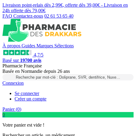
Livraison point-relais dès
2,99€
, offerte dès
39,00€
- Livraison en
24h
offerte dès
79,00€
FAQ
Contactez-nous
02 61 53 65 40
À propos
Guides
Marques
Sélections
4,7/5
Basé sur
19700 avis
Pharmacie Française
Basée
en Normandie
depuis
26 ans
Recherche par mot-clé : Doliprane, SVR, dentifrice, Nuxe…
Connexion
Se connecter
Créer un compte
Panier (
0
)
0
Votre panier est vide !
Rechercher un article, un médicament...