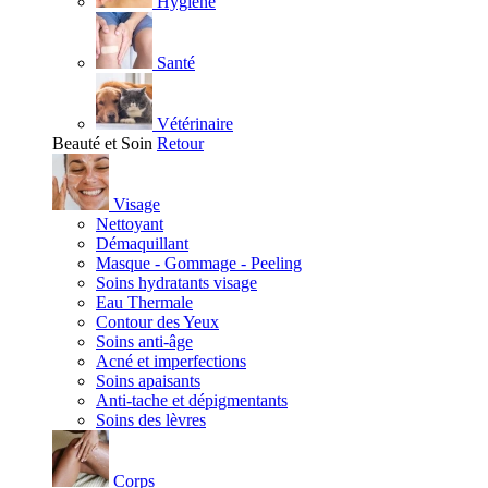
Hygiène
Santé
Vétérinaire
Beauté et Soin
Retour
Visage
Nettoyant
Démaquillant
Masque - Gommage - Peeling
Soins hydratants visage
Eau Thermale
Contour des Yeux
Soins anti-âge
Acné et imperfections
Soins apaisants
Anti-tache et dépigmentants
Soins des lèvres
Corps