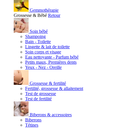
Gemmothérapie
Grossesse & Bébé
Retour
Soin bébé
Shampoing
Bain - Toilette
Lingette & lait de toilette
Soin corps et visage
Eau nettoyante - Parfum bébé
Petits maux, Premières dents
Yeux - Nez - Oreille
Grossesse & fertilité
Fertilité, grossesse & allaitement
Test de grossesse
Test de fertilité
Biberons & accessoires
Biberons
Tétines