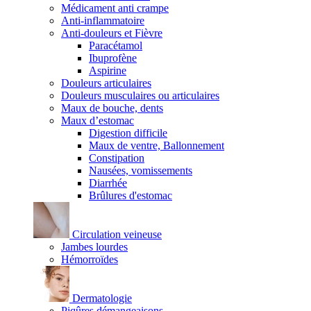
Médicament anti crampe
Anti-inflammatoire
Anti-douleurs et Fièvre
Paracétamol
Ibuprofène
Aspirine
Douleurs articulaires
Douleurs musculaires ou articulaires
Maux de bouche, dents
Maux d’estomac
Digestion difficile
Maux de ventre, Ballonnement
Constipation
Nausées, vomissements
Diarrhée
Brûlures d'estomac
Circulation veineuse
Jambes lourdes
Hémorroïdes
Dermatologie
Piqûres démangeaisons