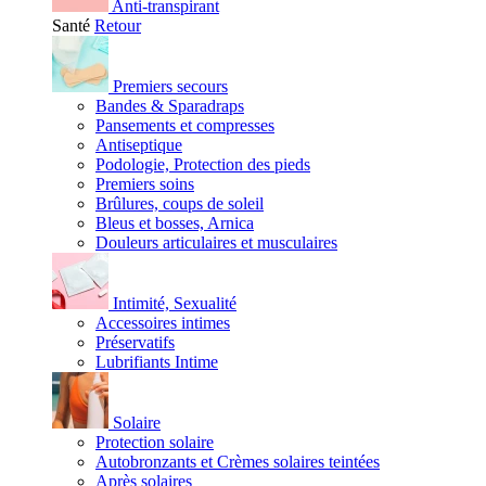
Anti-transpirant
Santé
Retour
Premiers secours
Bandes & Sparadraps
Pansements et compresses
Antiseptique
Podologie, Protection des pieds
Premiers soins
Brûlures, coups de soleil
Bleus et bosses, Arnica
Douleurs articulaires et musculaires
Intimité, Sexualité
Accessoires intimes
Préservatifs
Lubrifiants Intime
Solaire
Protection solaire
Autobronzants et Crèmes solaires teintées
Après solaires