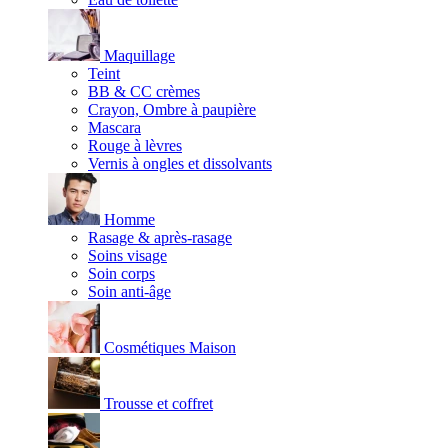
Maquillage
Teint
BB & CC crèmes
Crayon, Ombre à paupière
Mascara
Rouge à lèvres
Vernis à ongles et dissolvants
Homme
Rasage & après-rasage
Soins visage
Soin corps
Soin anti-âge
Cosmétiques Maison
Trousse et coffret