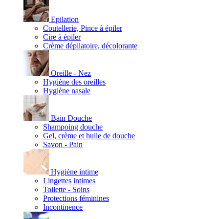
Epilation
Coutellerie, Pince à épiler
Cire à épiler
Crème dépilatoire, décolorante
Oreille - Nez
Hygiène des oreilles
Hygiène nasale
Bain Douche
Shampoing douche
Gel, crème et huile de douche
Savon - Pain
Hygiène intime
Lingettes intimes
Toilette - Soins
Protections féminines
Incontinence