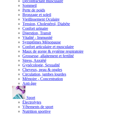
Décontractant musculaire
Sommeil
Perte de poids
Bronzage et soleil
Vieillissement Oculaire
Tension, Cholestérol, Diabète
Confort urinaire
Digestion, Transit
Vitalité - Immunité
Symptômes Ménopause
Confort articulaire et musculaire
Maux de gorge & système respiratoire
Grossesse, allaitement et fertilité
Stress, Anxiété
Gynécologie, Sexualité
Cheveux, peau & ongles
Circulation, jambes lourdes
Mémoire - Concentration
Anti-âge
Sport
Électrolytes
Vêtements de sport
Nutrition sportive