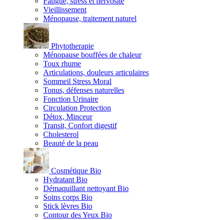
Fatigue, stress et nervosité
Vieillissement
Ménopause, traitement naturel
Phytotherapie
Ménopause bouffées de chaleur
Toux rhume
Articulations, douleurs articulaires
Sommeil Stress Moral
Tonus, défenses naturelles
Fonction Urinaire
Circulation Protection
Détox, Minceur
Transit, Confort digestif
Cholesterol
Beauté de la peau
Cosmétique Bio
Hydratant Bio
Démaquillant nettoyant Bio
Soins corps Bio
Stick lèvres Bio
Contour des Yeux Bio