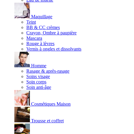
Maquillage
Teint
BB & CC crèmes
Crayon, Ombre à paupière
Mascara
Rouge à lèvres
Vernis à ongles et dissolvants
Homme
Rasage & après-rasage
Soins visage
Soin corps
Soin anti-âge
Cosmétiques Maison
Trousse et coffret