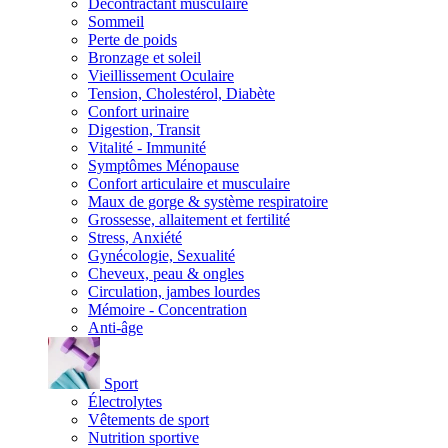
Décontractant musculaire
Sommeil
Perte de poids
Bronzage et soleil
Vieillissement Oculaire
Tension, Cholestérol, Diabète
Confort urinaire
Digestion, Transit
Vitalité - Immunité
Symptômes Ménopause
Confort articulaire et musculaire
Maux de gorge & système respiratoire
Grossesse, allaitement et fertilité
Stress, Anxiété
Gynécologie, Sexualité
Cheveux, peau & ongles
Circulation, jambes lourdes
Mémoire - Concentration
Anti-âge
Sport
Électrolytes
Vêtements de sport
Nutrition sportive