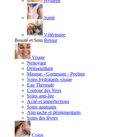
Hygiène
Santé
Vétérinaire
Beauté et Soin
Retour
Visage
Nettoyant
Démaquillant
Masque - Gommage - Peeling
Soins hydratants visage
Eau Thermale
Contour des Yeux
Soins anti-âge
Acné et imperfections
Soins apaisants
Anti-tache et dépigmentants
Soins des lèvres
Corps