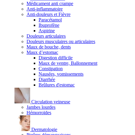
Médicament anti crampe
Anti-inflammatoire
Anti-douleurs et Fièvre
Paracétamol
Ibuprofène
Aspirine
Douleurs articulaires
Douleurs musculaires ou articulaires
Maux de bouche, dents
Maux d’estomac
Digestion difficile
Maux de ventre, Ballonnement
Constipation
Nausées, vomissements
Diarrhée
Brûlures d'estomac
Circulation veineuse
Jambes lourdes
Hémorroïdes
Dermatologie
Piqûres démangeaisons