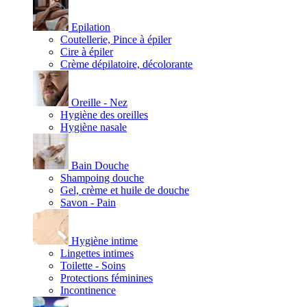
Epilation
Coutellerie, Pince à épiler
Cire à épiler
Crème dépilatoire, décolorante
Oreille - Nez
Hygiène des oreilles
Hygiène nasale
Bain Douche
Shampoing douche
Gel, crème et huile de douche
Savon - Pain
Hygiène intime
Lingettes intimes
Toilette - Soins
Protections féminines
Incontinence