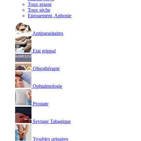
Toux grasse
Toux sèche
Enrouement, Aphonie
Antiparasitaires
Etat grippal
Oligothérapie
Ophtalmologie
Prostate
Sevrage Tabagique
Troubles urinaires