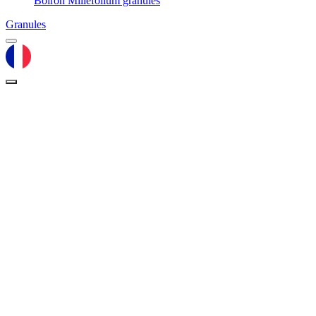
Boiron Millefolium granules
Granules