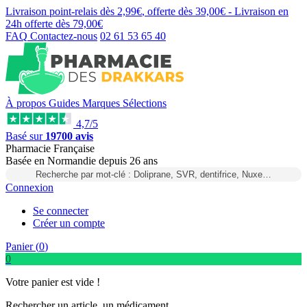
Livraison point-relais dès
2,99€
, offerte dès
39,00€
- Livraison en
24h
offerte dès
79,00€
FAQ
Contactez-nous
02 61 53 65 40
À propos
Guides
Marques
Sélections
4,7/5
Basé sur
19700 avis
Pharmacie Française
Basée
en Normandie
depuis
26 ans
Recherche par mot-clé : Doliprane, SVR, dentifrice, Nuxe…
Connexion
Se connecter
Créer un compte
Panier (
0
)
0
Votre panier est vide !
Rechercher un article, un médicament...