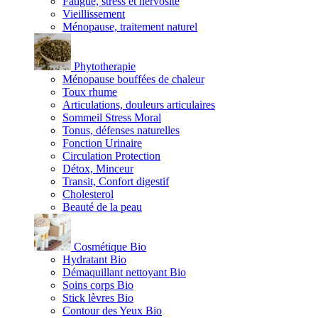
Fatigue, stress et nervosité
Vieillissement
Ménopause, traitement naturel
Phytotherapie
Ménopause bouffées de chaleur
Toux rhume
Articulations, douleurs articulaires
Sommeil Stress Moral
Tonus, défenses naturelles
Fonction Urinaire
Circulation Protection
Détox, Minceur
Transit, Confort digestif
Cholesterol
Beauté de la peau
Cosmétique Bio
Hydratant Bio
Démaquillant nettoyant Bio
Soins corps Bio
Stick lèvres Bio
Contour des Yeux Bio