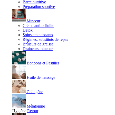
Barre nutritive
Préparation sportive
Minceur
Crème anti-cellulite
Détox
Soins amincissants
Régimes, substituts de repas
Brûleurs de graisse
Draineurs minceur
Bonbons et Pastilles
Huile de massage
Collagène
Mélatonine
Hygiène
Retour