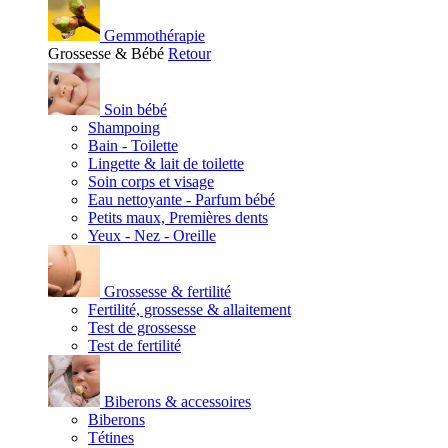
Gemmothérapie
Grossesse & Bébé
Retour
Soin bébé
Shampoing
Bain - Toilette
Lingette & lait de toilette
Soin corps et visage
Eau nettoyante - Parfum bébé
Petits maux, Premières dents
Yeux - Nez - Oreille
Grossesse & fertilité
Fertilité, grossesse & allaitement
Test de grossesse
Test de fertilité
Biberons & accessoires
Biberons
Tétines