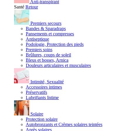
Anti-transpirant
Santé
Retour
Premiers secours
Bandes & Sparadraps
Pansements et compresses
Antiseptique
Podologie, Protection des pieds
Premiers soins
Brûlures, coups de soleil
Bleus et bosses, Arnica
Douleurs articulaires et musculaires
Intimité, Sexualité
Accessoires intimes
Préservatifs
Lubrifiants Intime
Solaire
Protection solaire
Autobronzants et Crèmes solaires teintées
Après solaires