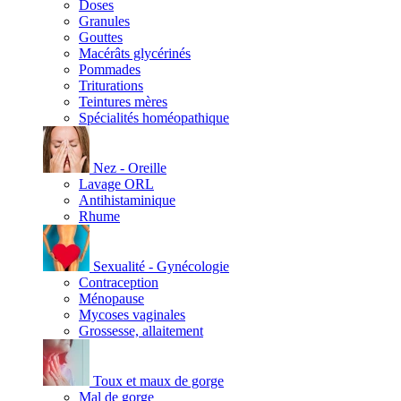
Doses
Granules
Gouttes
Macérâts glycérinés
Pommades
Triturations
Teintures mères
Spécialités homéopathique
Nez - Oreille
Lavage ORL
Antihistaminique
Rhume
Sexualité - Gynécologie
Contraception
Ménopause
Mycoses vaginales
Grossesse, allaitement
Toux et maux de gorge
Mal de gorge