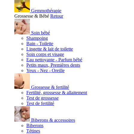
Gemmothérapie
Grossesse & Bébé
Retour
Soin bébé
Shampoing
Bain - Toilette
Lingette & lait de toilette
Soin corps et visage
Eau nettoyante - Parfum bébé
Petits maux, Premières dents
Yeux - Nez - Oreille
Grossesse & fertilité
Fertilité, grossesse & allaitement
Test de grossesse
Test de fertilité
Biberons & accessoires
Biberons
Tétines