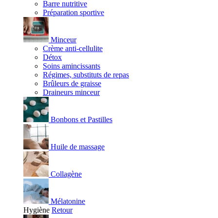
Barre nutritive
Préparation sportive
Minceur
Crème anti-cellulite
Détox
Soins amincissants
Régimes, substituts de repas
Brûleurs de graisse
Draineurs minceur
Bonbons et Pastilles
Huile de massage
Collagène
Mélatonine
Hygiène
Retour