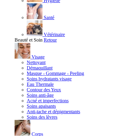
Hygiène
Santé
Vétérinaire
Beauté et Soin
Retour
Visage
Nettoyant
Démaquillant
Masque - Gommage - Peeling
Soins hydratants visage
Eau Thermale
Contour des Yeux
Soins anti-âge
Acné et imperfections
Soins apaisants
Anti-tache et dépigmentants
Soins des lèvres
Corps