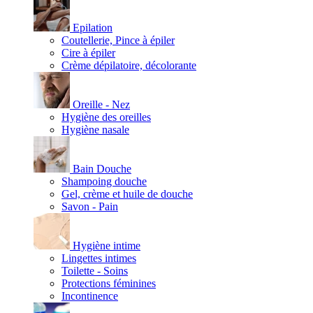
Epilation
Coutellerie, Pince à épiler
Cire à épiler
Crème dépilatoire, décolorante
Oreille - Nez
Hygiène des oreilles
Hygiène nasale
Bain Douche
Shampoing douche
Gel, crème et huile de douche
Savon - Pain
Hygiène intime
Lingettes intimes
Toilette - Soins
Protections féminines
Incontinence