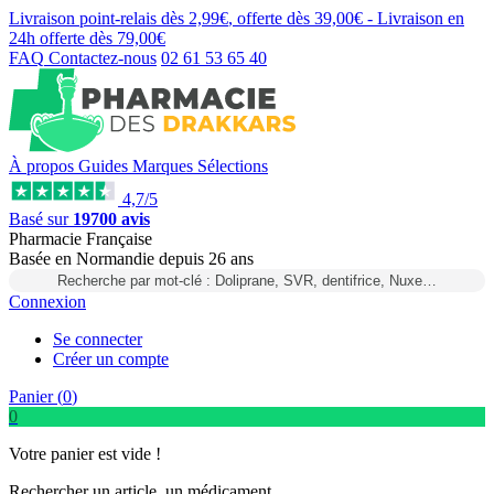
Livraison point-relais dès
2,99€
, offerte dès
39,00€
- Livraison en
24h
offerte dès
79,00€
FAQ
Contactez-nous
02 61 53 65 40
À propos
Guides
Marques
Sélections
4,7/5
Basé sur
19700 avis
Pharmacie Française
Basée
en Normandie
depuis
26 ans
Recherche par mot-clé : Doliprane, SVR, dentifrice, Nuxe…
Connexion
Se connecter
Créer un compte
Panier (
0
)
0
Votre panier est vide !
Rechercher un article, un médicament...