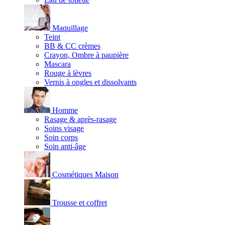
Maquillage
Teint
BB & CC crèmes
Crayon, Ombre à paupière
Mascara
Rouge à lèvres
Vernis à ongles et dissolvants
Homme
Rasage & après-rasage
Soins visage
Soin corps
Soin anti-âge
Cosmétiques Maison
Trousse et coffret