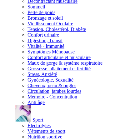
Décontractant musculaire
Sommeil
Perte de poids
Bronzage et soleil
Vieillissement Oculaire
Tension, Cholestérol, Diabète
Confort urinaire
Digestion, Transit
Vitalité - Immunité
Symptômes Ménopause
Confort articulaire et musculaire
Maux de gorge & système respiratoire
Grossesse, allaitement et fertilité
Stress, Anxiété
Gynécologie, Sexualité
Cheveux, peau & ongles
Circulation, jambes lourdes
Mémoire - Concentration
Anti-âge
Sport
Électrolytes
Vêtements de sport
Nutrition sportive