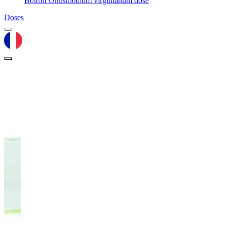
Boiron Onosmodium virginianum dose
Doses