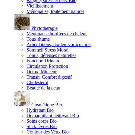
Fatigue, stress et nervosité
Vieillissement
Ménopause, traitement naturel
Phytotherapie
Ménopause bouffées de chaleur
Toux rhume
Articulations, douleurs articulaires
Sommeil Stress Moral
Tonus, défenses naturelles
Fonction Urinaire
Circulation Protection
Détox, Minceur
Transit, Confort digestif
Cholesterol
Beauté de la peau
Cosmétique Bio
Hydratant Bio
Démaquillant nettoyant Bio
Soins corps Bio
Stick lèvres Bio
Contour des Yeux Bio