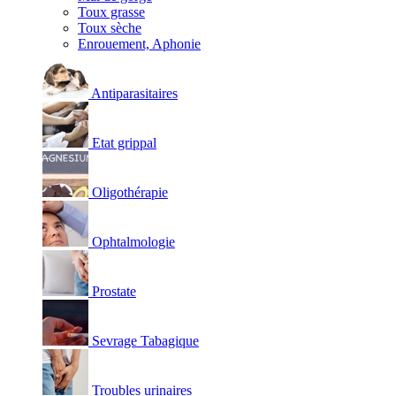
Toux grasse
Toux sèche
Enrouement, Aphonie
Antiparasitaires
Etat grippal
Oligothérapie
Ophtalmologie
Prostate
Sevrage Tabagique
Troubles urinaires