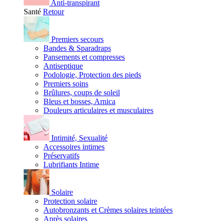
Anti-transpirant
Santé
Retour
Premiers secours
Bandes & Sparadraps
Pansements et compresses
Antiseptique
Podologie, Protection des pieds
Premiers soins
Brûlures, coups de soleil
Bleus et bosses, Arnica
Douleurs articulaires et musculaires
Intimité, Sexualité
Accessoires intimes
Préservatifs
Lubrifiants Intime
Solaire
Protection solaire
Autobronzants et Crèmes solaires teintées
Après solaires