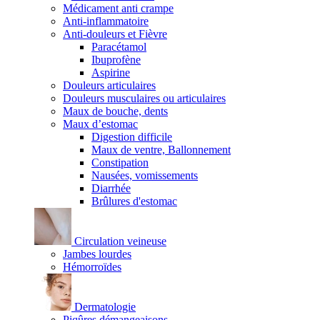
Médicament anti crampe
Anti-inflammatoire
Anti-douleurs et Fièvre
Paracétamol
Ibuprofène
Aspirine
Douleurs articulaires
Douleurs musculaires ou articulaires
Maux de bouche, dents
Maux d’estomac
Digestion difficile
Maux de ventre, Ballonnement
Constipation
Nausées, vomissements
Diarrhée
Brûlures d'estomac
Circulation veineuse
Jambes lourdes
Hémorroïdes
Dermatologie
Piqûres démangeaisons