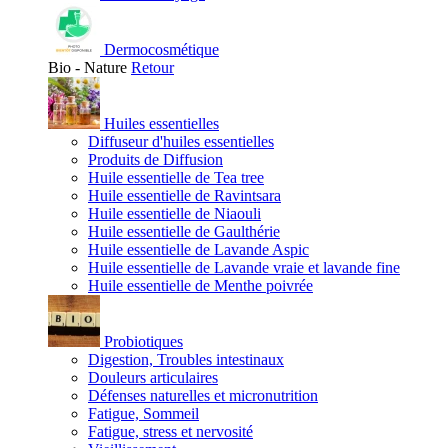
Dermocosmétique
Bio - Nature
Retour
Huiles essentielles
Diffuseur d'huiles essentielles
Produits de Diffusion
Huile essentielle de Tea tree
Huile essentielle de Ravintsara
Huile essentielle de Niaouli
Huile essentielle de Gaulthérie
Huile essentielle de Lavande Aspic
Huile essentielle de Lavande vraie et lavande fine
Huile essentielle de Menthe poivrée
Probiotiques
Digestion, Troubles intestinaux
Douleurs articulaires
Défenses naturelles et micronutrition
Fatigue, Sommeil
Fatigue, stress et nervosité