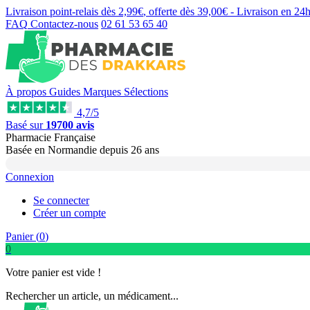
Livraison point-relais dès
2,99€
, offerte dès
39,00€
- Livraison en
24
FAQ
Contactez-nous
02 61 53 65 40
À propos
Guides
Marques
Sélections
4,7/5
Basé sur
19700 avis
Pharmacie Française
Basée
en Normandie
depuis
26 ans
Connexion
Se connecter
Créer un compte
Panier (
0
)
0
Votre panier est vide !
Rechercher un article, un médicament...