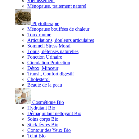
Vieillissement
Ménopause, traitement naturel
Phytotherapie
Ménopause bouffées de chaleur
Toux rhume
Articulations, douleurs articulaires
Sommeil Stress Moral
Tonus, défenses naturelles
Fonction Urinaire
Circulation Protection
Détox, Minceur
Transit, Confort digestif
Cholesterol
Beauté de la peau
Cosmétique Bio
Hydratant Bio
Démaquillant nettoyant Bio
Soins corps Bio
Stick lèvres Bio
Contour des Yeux Bio
Teint Bio