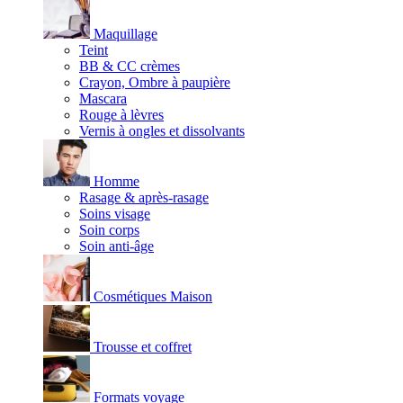
Maquillage
Teint
BB & CC crèmes
Crayon, Ombre à paupière
Mascara
Rouge à lèvres
Vernis à ongles et dissolvants
Homme
Rasage & après-rasage
Soins visage
Soin corps
Soin anti-âge
Cosmétiques Maison
Trousse et coffret
Formats voyage