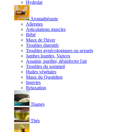
Hydrolat
Aromathérapie
Allergies
Articulations muscles
Bébé
Maux de l'hiver
Troubles digestifs
Troubles gynécologiques ou sexuels
Jambes lourdes, Varices
Assainir, purifier, désinfecter l'air
Troubles du sommeil
Huiles végétales
Maux du Quotidien
Insectes
Relaxation
Tisanes
Thés