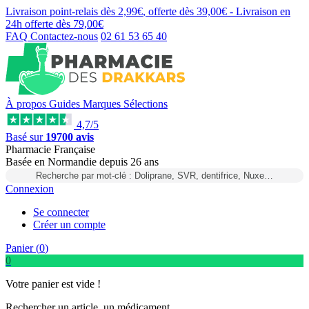
Livraison point-relais dès
2,99€
, offerte dès
39,00€
- Livraison en
24h
offerte dès
79,00€
FAQ
Contactez-nous
02 61 53 65 40
À propos
Guides
Marques
Sélections
4,7/5
Basé sur
19700 avis
Pharmacie Française
Basée
en Normandie
depuis
26 ans
Recherche par mot-clé : Doliprane, SVR, dentifrice, Nuxe…
Connexion
Se connecter
Créer un compte
Panier (
0
)
0
Votre panier est vide !
Rechercher un article, un médicament...