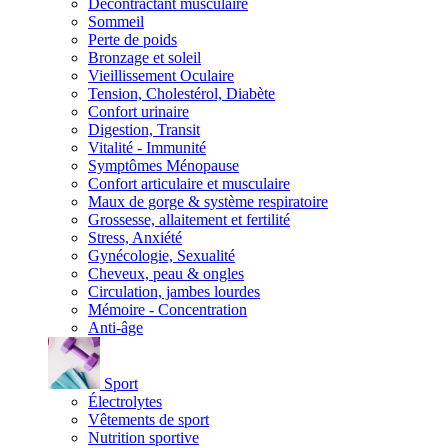
Décontractant musculaire
Sommeil
Perte de poids
Bronzage et soleil
Vieillissement Oculaire
Tension, Cholestérol, Diabète
Confort urinaire
Digestion, Transit
Vitalité - Immunité
Symptômes Ménopause
Confort articulaire et musculaire
Maux de gorge & système respiratoire
Grossesse, allaitement et fertilité
Stress, Anxiété
Gynécologie, Sexualité
Cheveux, peau & ongles
Circulation, jambes lourdes
Mémoire - Concentration
Anti-âge
Sport
Électrolytes
Vêtements de sport
Nutrition sportive