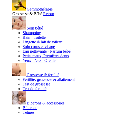
Gemmothérapie
Grossesse & Bébé
Retour
Soin bébé
Shampoing
Bain - Toilette
Lingette & lait de toilette
Soin corps et visage
Eau nettoyante - Parfum bébé
Petits maux, Premières dents
Yeux - Nez - Oreille
Grossesse & fertilité
Fertilité, grossesse & allaitement
Test de grossesse
Test de fertilité
Biberons & accessoires
Biberons
Tétines