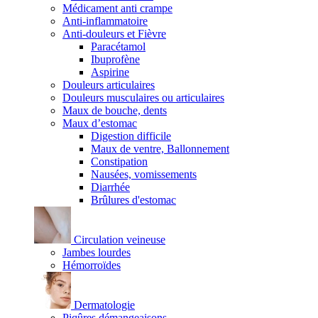
Médicament anti crampe
Anti-inflammatoire
Anti-douleurs et Fièvre
Paracétamol
Ibuprofène
Aspirine
Douleurs articulaires
Douleurs musculaires ou articulaires
Maux de bouche, dents
Maux d’estomac
Digestion difficile
Maux de ventre, Ballonnement
Constipation
Nausées, vomissements
Diarrhée
Brûlures d'estomac
Circulation veineuse
Jambes lourdes
Hémorroïdes
Dermatologie
Piqûres démangeaisons