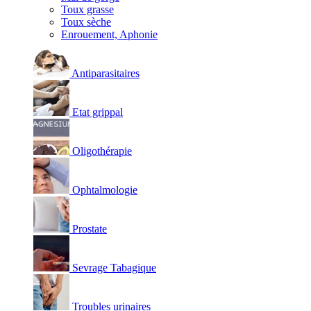
Toux grasse
Toux sèche
Enrouement, Aphonie
Antiparasitaires
Etat grippal
Oligothérapie
Ophtalmologie
Prostate
Sevrage Tabagique
Troubles urinaires