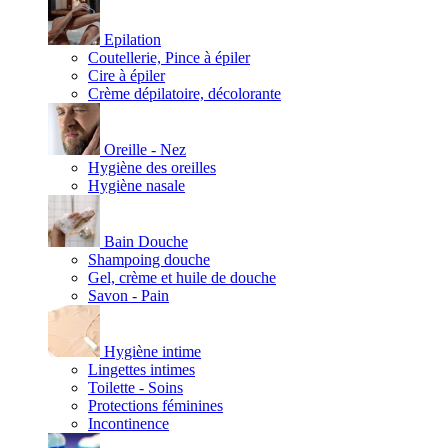
Epilation
Coutellerie, Pince à épiler
Cire à épiler
Crème dépilatoire, décolorante
Oreille - Nez
Hygiène des oreilles
Hygiène nasale
Bain Douche
Shampoing douche
Gel, crème et huile de douche
Savon - Pain
Hygiène intime
Lingettes intimes
Toilette - Soins
Protections féminines
Incontinence