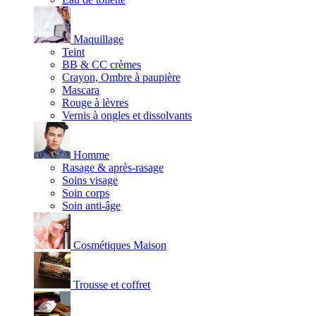
Maquillage
Teint
BB & CC crèmes
Crayon, Ombre à paupière
Mascara
Rouge à lèvres
Vernis à ongles et dissolvants
Homme
Rasage & après-rasage
Soins visage
Soin corps
Soin anti-âge
Cosmétiques Maison
Trousse et coffret