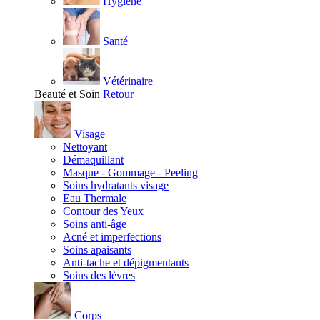
Hygiène
Santé
Vétérinaire
Beauté et Soin
Retour
Visage
Nettoyant
Démaquillant
Masque - Gommage - Peeling
Soins hydratants visage
Eau Thermale
Contour des Yeux
Soins anti-âge
Acné et imperfections
Soins apaisants
Anti-tache et dépigmentants
Soins des lèvres
Corps