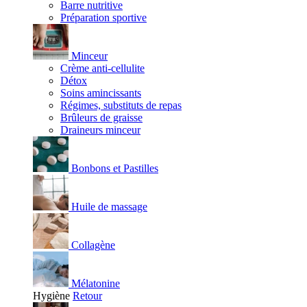
Barre nutritive
Préparation sportive
Minceur
Crème anti-cellulite
Détox
Soins amincissants
Régimes, substituts de repas
Brûleurs de graisse
Draineurs minceur
Bonbons et Pastilles
Huile de massage
Collagène
Mélatonine
Hygiène
Retour