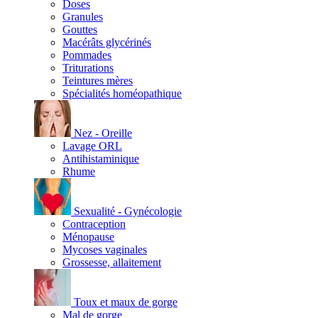
Doses
Granules
Gouttes
Macérâts glycérinés
Pommades
Triturations
Teintures mères
Spécialités homéopathique
Nez - Oreille
Lavage ORL
Antihistaminique
Rhume
Sexualité - Gynécologie
Contraception
Ménopause
Mycoses vaginales
Grossesse, allaitement
Toux et maux de gorge
Mal de gorge