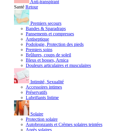
Anti-transpirant
Santé
Retour
Premiers secours
Bandes & Sparadraps
Pansements et compresses
Antiseptique
Podologie, Protection des pieds
Premiers soins
Brûlures, coups de soleil
Bleus et bosses, Arnica
Douleurs articulaires et musculaires
Intimité, Sexualité
Accessoires intimes
Préservatifs
Lubrifiants Intime
Solaire
Protection solaire
Autobronzants et Crèmes solaires teintées
Après solaires