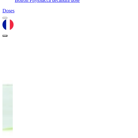
Boiron Phytolacca decandra dose
Doses