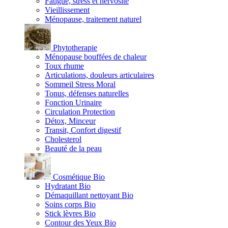
Fatigue, stress et nervosité
Vieillissement
Ménopause, traitement naturel
Phytotherapie
Ménopause bouffées de chaleur
Toux rhume
Articulations, douleurs articulaires
Sommeil Stress Moral
Tonus, défenses naturelles
Fonction Urinaire
Circulation Protection
Détox, Minceur
Transit, Confort digestif
Cholesterol
Beauté de la peau
Cosmétique Bio
Hydratant Bio
Démaquillant nettoyant Bio
Soins corps Bio
Stick lèvres Bio
Contour des Yeux Bio