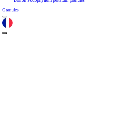
Boiron Podophyllum peltatum granules
Granules