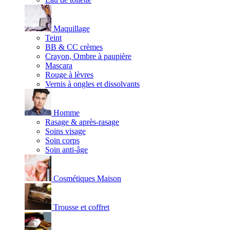
Maquillage
Teint
BB & CC crèmes
Crayon, Ombre à paupière
Mascara
Rouge à lèvres
Vernis à ongles et dissolvants
Homme
Rasage & après-rasage
Soins visage
Soin corps
Soin anti-âge
Cosmétiques Maison
Trousse et coffret