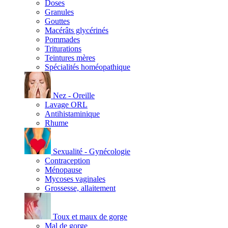
Doses
Granules
Gouttes
Macérâts glycérinés
Pommades
Triturations
Teintures mères
Spécialités homéopathique
Nez - Oreille
Lavage ORL
Antihistaminique
Rhume
Sexualité - Gynécologie
Contraception
Ménopause
Mycoses vaginales
Grossesse, allaitement
Toux et maux de gorge
Mal de gorge