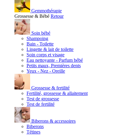
Gemmothérapie
Grossesse & Bébé
Retour
Soin bébé
Shampoing
Bain - Toilette
Lingette & lait de toilette
Soin corps et visage
Eau nettoyante - Parfum bébé
Petits maux, Premières dents
Yeux - Nez - Oreille
Grossesse & fertilité
Fertilité, grossesse & allaitement
Test de grossesse
Test de fertilité
Biberons & accessoires
Biberons
Tétines