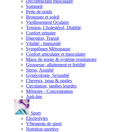
Décontractant musculaire
Sommeil
Perte de poids
Bronzage et soleil
Vieillissement Oculaire
Tension, Cholestérol, Diabète
Confort urinaire
Digestion, Transit
Vitalité - Immunité
Symptômes Ménopause
Confort articulaire et musculaire
Maux de gorge & système respiratoire
Grossesse, allaitement et fertilité
Stress, Anxiété
Gynécologie, Sexualité
Cheveux, peau & ongles
Circulation, jambes lourdes
Mémoire - Concentration
Anti-âge
Sport
Électrolytes
Vêtements de sport
Nutrition sportive