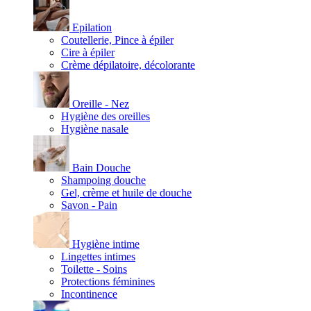
Epilation
Coutellerie, Pince à épiler
Cire à épiler
Crème dépilatoire, décolorante
Oreille - Nez
Hygiène des oreilles
Hygiène nasale
Bain Douche
Shampoing douche
Gel, crème et huile de douche
Savon - Pain
Hygiène intime
Lingettes intimes
Toilette - Soins
Protections féminines
Incontinence