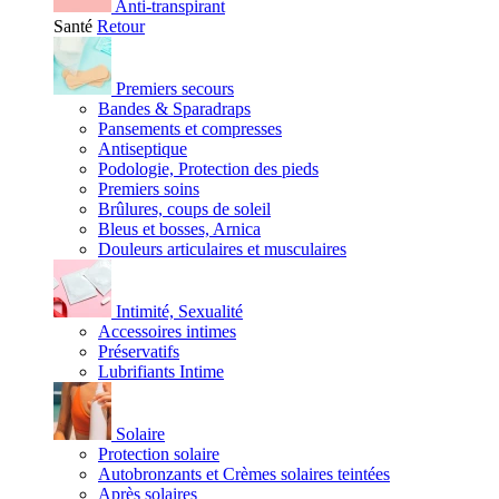
Anti-transpirant
Santé
Retour
Premiers secours
Bandes & Sparadraps
Pansements et compresses
Antiseptique
Podologie, Protection des pieds
Premiers soins
Brûlures, coups de soleil
Bleus et bosses, Arnica
Douleurs articulaires et musculaires
Intimité, Sexualité
Accessoires intimes
Préservatifs
Lubrifiants Intime
Solaire
Protection solaire
Autobronzants et Crèmes solaires teintées
Après solaires