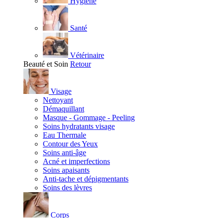
Hygiène
Santé
Vétérinaire
Beauté et Soin
Retour
Visage
Nettoyant
Démaquillant
Masque - Gommage - Peeling
Soins hydratants visage
Eau Thermale
Contour des Yeux
Soins anti-âge
Acné et imperfections
Soins apaisants
Anti-tache et dépigmentants
Soins des lèvres
Corps