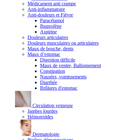
Médicament anti crampe
Anti-inflammatoire
Anti-douleurs et Fièvre
Paracétamol
Ibuprofène
Aspirine
Douleurs articulaires
Douleurs musculaires ou articulaires
Maux de bouche, dents
Maux d’estomac
Digestion difficile
Maux de ventre, Ballonnement
Constipation
Nausées, vomissements
Diarrhée
Brûlures d'estomac
Circulation veineuse
Jambes lourdes
Hémorroïdes
Dermatologie
Piqûres démangeaisons