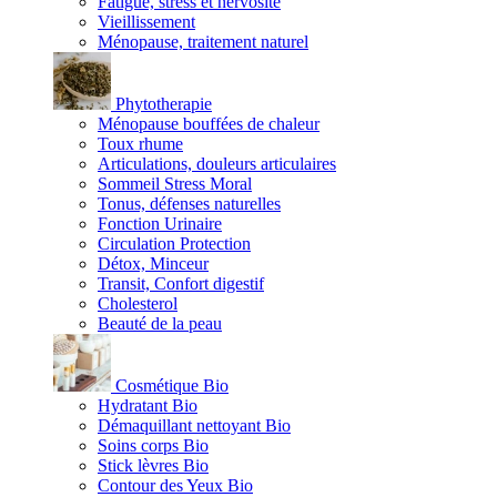
Fatigue, stress et nervosité
Vieillissement
Ménopause, traitement naturel
Phytotherapie
Ménopause bouffées de chaleur
Toux rhume
Articulations, douleurs articulaires
Sommeil Stress Moral
Tonus, défenses naturelles
Fonction Urinaire
Circulation Protection
Détox, Minceur
Transit, Confort digestif
Cholesterol
Beauté de la peau
Cosmétique Bio
Hydratant Bio
Démaquillant nettoyant Bio
Soins corps Bio
Stick lèvres Bio
Contour des Yeux Bio