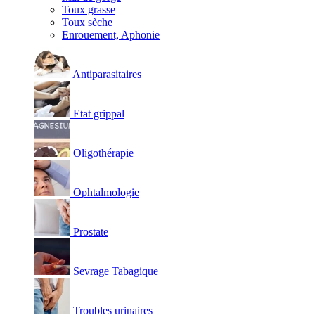
Toux grasse
Toux sèche
Enrouement, Aphonie
Antiparasitaires
Etat grippal
Oligothérapie
Ophtalmologie
Prostate
Sevrage Tabagique
Troubles urinaires