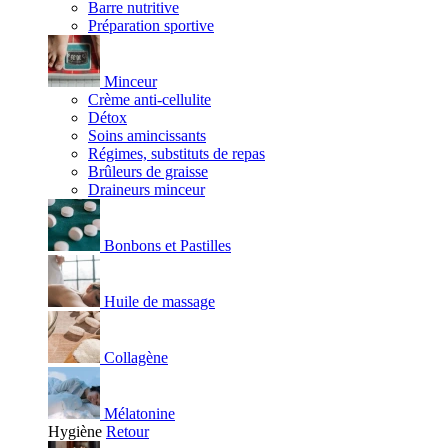
Barre nutritive
Préparation sportive
Minceur
Crème anti-cellulite
Détox
Soins amincissants
Régimes, substituts de repas
Brûleurs de graisse
Draineurs minceur
Bonbons et Pastilles
Huile de massage
Collagène
Mélatonine
Hygiène
Retour