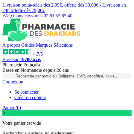
Livraison point-relais dès
2,99€
, offerte dès
39,00€
- Livraison en
24h
offerte dès
79,00€
FAQ
Contactez-nous
02 61 53 65 40
À propos
Guides
Marques
Sélections
4,7/5
Basé sur
19700 avis
Pharmacie Française
Basée
en Normandie
depuis
26 ans
Recherche par mot-clé : Doliprane, SVR, dentifrice, Nuxe…
Connexion
Se connecter
Créer un compte
Panier (
0
)
0
Votre panier est vide !
Rechercher un article, un médicament...