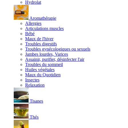
Hydrolat
Aromathérapie
Allergies
Articulations muscles
Bébé
Maux de l'hiver
Troubles digestifs
Troubles gynécologiques ou sexuels
Jambes lourdes, Varices
Assainir, purifier, désinfecter l'air
Troubles du sommeil
Huiles végétales
Maux du Quotidien
Insectes
Relaxation
Tisanes
Thés