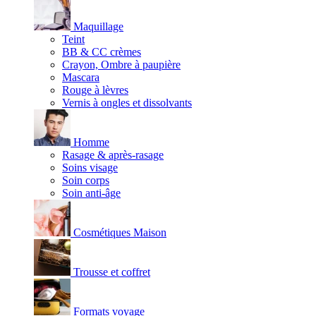
Maquillage
Teint
BB & CC crèmes
Crayon, Ombre à paupière
Mascara
Rouge à lèvres
Vernis à ongles et dissolvants
Homme
Rasage & après-rasage
Soins visage
Soin corps
Soin anti-âge
Cosmétiques Maison
Trousse et coffret
Formats voyage