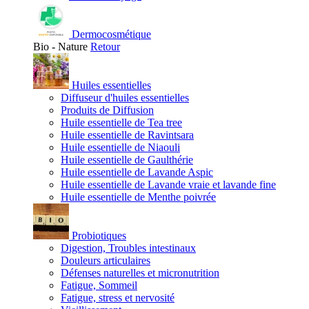
Dermocosmétique
Bio - Nature
Retour
Huiles essentielles
Diffuseur d'huiles essentielles
Produits de Diffusion
Huile essentielle de Tea tree
Huile essentielle de Ravintsara
Huile essentielle de Niaouli
Huile essentielle de Gaulthérie
Huile essentielle de Lavande Aspic
Huile essentielle de Lavande vraie et lavande fine
Huile essentielle de Menthe poivrée
Probiotiques
Digestion, Troubles intestinaux
Douleurs articulaires
Défenses naturelles et micronutrition
Fatigue, Sommeil
Fatigue, stress et nervosité