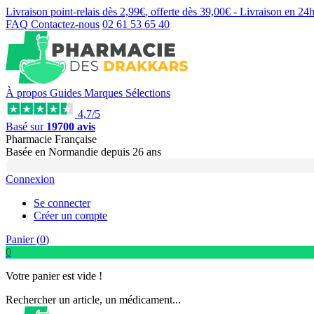
Livraison point-relais dès
2,99€
, offerte dès
39,00€
- Livraison en
24
FAQ
Contactez-nous
02 61 53 65 40
À propos
Guides
Marques
Sélections
4,7/5
Basé sur
19700 avis
Pharmacie Française
Basée
en Normandie
depuis
26 ans
Connexion
Se connecter
Créer un compte
Panier (
0
)
0
Votre panier est vide !
Rechercher un article, un médicament...