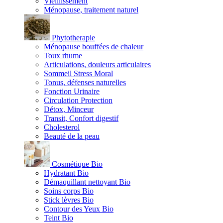
Vieillissement
Ménopause, traitement naturel
Phytotherapie
Ménopause bouffées de chaleur
Toux rhume
Articulations, douleurs articulaires
Sommeil Stress Moral
Tonus, défenses naturelles
Fonction Urinaire
Circulation Protection
Détox, Minceur
Transit, Confort digestif
Cholesterol
Beauté de la peau
Cosmétique Bio
Hydratant Bio
Démaquillant nettoyant Bio
Soins corps Bio
Stick lèvres Bio
Contour des Yeux Bio
Teint Bio