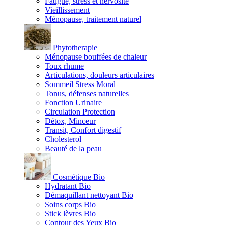
Fatigue, stress et nervosité
Vieillissement
Ménopause, traitement naturel
Phytotherapie
Ménopause bouffées de chaleur
Toux rhume
Articulations, douleurs articulaires
Sommeil Stress Moral
Tonus, défenses naturelles
Fonction Urinaire
Circulation Protection
Détox, Minceur
Transit, Confort digestif
Cholesterol
Beauté de la peau
Cosmétique Bio
Hydratant Bio
Démaquillant nettoyant Bio
Soins corps Bio
Stick lèvres Bio
Contour des Yeux Bio