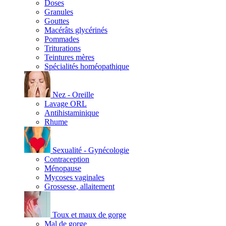
Doses
Granules
Gouttes
Macérâts glycérinés
Pommades
Triturations
Teintures mères
Spécialités homéopathique
Nez - Oreille
Lavage ORL
Antihistaminique
Rhume
Sexualité - Gynécologie
Contraception
Ménopause
Mycoses vaginales
Grossesse, allaitement
Toux et maux de gorge
Mal de gorge