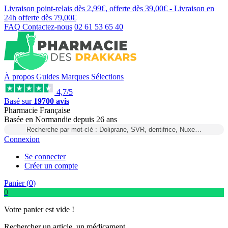
Livraison point-relais dès
2,99€
, offerte dès
39,00€
- Livraison en
24h
offerte dès
79,00€
FAQ
Contactez-nous
02 61 53 65 40
À propos
Guides
Marques
Sélections
4,7/5
Basé sur
19700 avis
Pharmacie Française
Basée
en Normandie
depuis
26 ans
Recherche par mot-clé : Doliprane, SVR, dentifrice, Nuxe…
Connexion
Se connecter
Créer un compte
Panier (
0
)
0
Votre panier est vide !
Rechercher un article, un médicament...