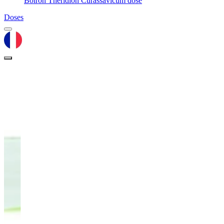
Boiron Theridion Curassavicum dose
Doses