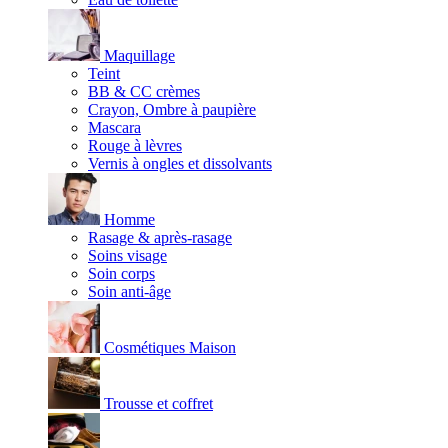
Maquillage
Teint
BB & CC crèmes
Crayon, Ombre à paupière
Mascara
Rouge à lèvres
Vernis à ongles et dissolvants
Homme
Rasage & après-rasage
Soins visage
Soin corps
Soin anti-âge
Cosmétiques Maison
Trousse et coffret