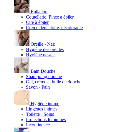
Epilation
Coutellerie, Pince à épiler
Cire à épiler
Crème dépilatoire, décolorante
Oreille - Nez
Hygiène des oreilles
Hygiène nasale
Bain Douche
Shampoing douche
Gel, crème et huile de douche
Savon - Pain
Hygiène intime
Lingettes intimes
Toilette - Soins
Protections féminines
Incontinence