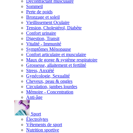
Décontractant musculaire
Sommeil
Perte de poids
Bronzage et soleil
Vieillissement Oculaire
Tension, Cholestérol, Diabète
Confort urinaire
Digestion, Transit
Vitalité - Immunité
Symptômes Ménopause
Confort articulaire et musculaire
Maux de gorge & système respiratoire
Grossesse, allaitement et fertilité
Stress, Anxiété
Gynécologie, Sexualité
Cheveux, peau & ongles
Circulation, jambes lourdes
Mémoire - Concentration
Anti-âge
Sport
Électrolytes
Vêtements de sport
Nutrition sportive