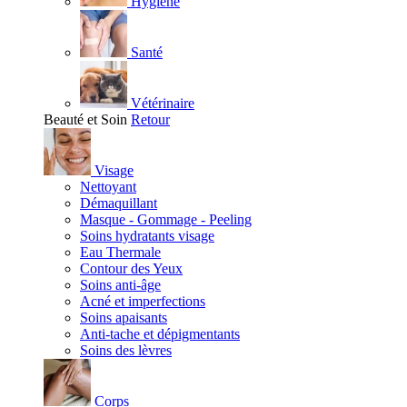
Hygiène
Santé
Vétérinaire
Beauté et Soin
Retour
Visage
Nettoyant
Démaquillant
Masque - Gommage - Peeling
Soins hydratants visage
Eau Thermale
Contour des Yeux
Soins anti-âge
Acné et imperfections
Soins apaisants
Anti-tache et dépigmentants
Soins des lèvres
Corps