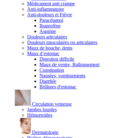
Médicament anti crampe
Anti-inflammatoire
Anti-douleurs et Fièvre
Paracétamol
Ibuprofène
Aspirine
Douleurs articulaires
Douleurs musculaires ou articulaires
Maux de bouche, dents
Maux d’estomac
Digestion difficile
Maux de ventre, Ballonnement
Constipation
Nausées, vomissements
Diarrhée
Brûlures d'estomac
Circulation veineuse
Jambes lourdes
Hémorroïdes
Dermatologie
Piqûres démangeaisons