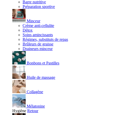
Barre nutritive
Préparation sportive
Minceur
Crème anti-cellulite
Détox
Soins amincissants
Régimes, substituts de repas
Brûleurs de graisse
Draineurs minceur
Bonbons et Pastilles
Huile de massage
Collagène
Mélatonine
Hygiène
Retour