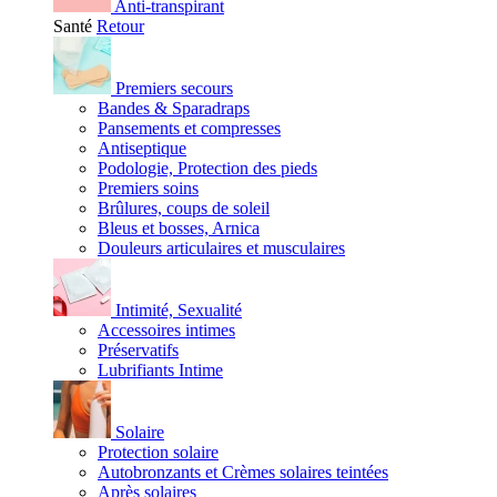
Anti-transpirant
Santé
Retour
Premiers secours
Bandes & Sparadraps
Pansements et compresses
Antiseptique
Podologie, Protection des pieds
Premiers soins
Brûlures, coups de soleil
Bleus et bosses, Arnica
Douleurs articulaires et musculaires
Intimité, Sexualité
Accessoires intimes
Préservatifs
Lubrifiants Intime
Solaire
Protection solaire
Autobronzants et Crèmes solaires teintées
Après solaires