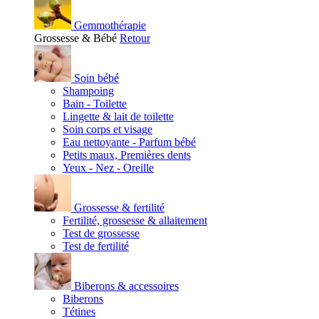
Gemmothérapie
Grossesse & Bébé
Retour
Soin bébé
Shampoing
Bain - Toilette
Lingette & lait de toilette
Soin corps et visage
Eau nettoyante - Parfum bébé
Petits maux, Premières dents
Yeux - Nez - Oreille
Grossesse & fertilité
Fertilité, grossesse & allaitement
Test de grossesse
Test de fertilité
Biberons & accessoires
Biberons
Tétines