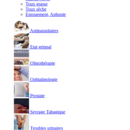
Toux grasse
Toux sèche
Enrouement, Aphonie
Antiparasitaires
Etat grippal
Oligothérapie
Ophtalmologie
Prostate
Sevrage Tabagique
Troubles urinaires