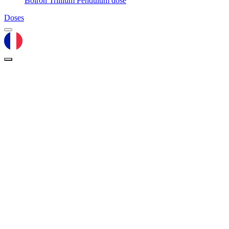
Boiron Trillium Pendulum dose
Doses