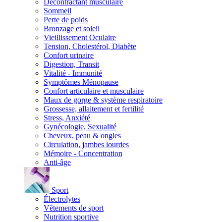
Décontractant musculaire
Sommeil
Perte de poids
Bronzage et soleil
Vieillissement Oculaire
Tension, Cholestérol, Diabète
Confort urinaire
Digestion, Transit
Vitalité - Immunité
Symptômes Ménopause
Confort articulaire et musculaire
Maux de gorge & système respiratoire
Grossesse, allaitement et fertilité
Stress, Anxiété
Gynécologie, Sexualité
Cheveux, peau & ongles
Circulation, jambes lourdes
Mémoire - Concentration
Anti-âge
Sport
Électrolytes
Vêtements de sport
Nutrition sportive