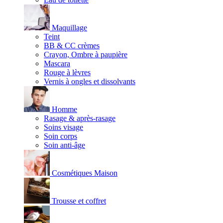
Maquillage
Teint
BB & CC crèmes
Crayon, Ombre à paupière
Mascara
Rouge à lèvres
Vernis à ongles et dissolvants
Homme
Rasage & après-rasage
Soins visage
Soin corps
Soin anti-âge
Cosmétiques Maison
Trousse et coffret