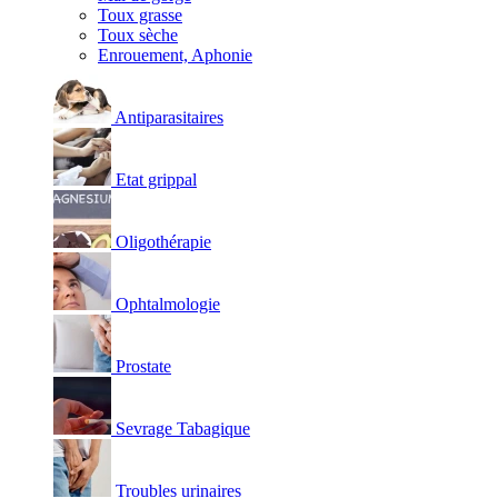
Toux grasse
Toux sèche
Enrouement, Aphonie
Antiparasitaires
Etat grippal
Oligothérapie
Ophtalmologie
Prostate
Sevrage Tabagique
Troubles urinaires