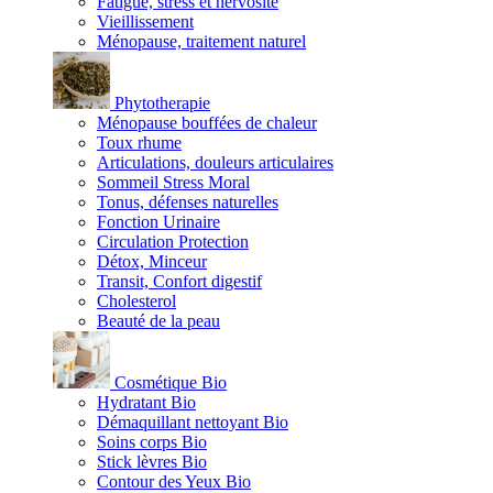
Fatigue, stress et nervosité
Vieillissement
Ménopause, traitement naturel
Phytotherapie
Ménopause bouffées de chaleur
Toux rhume
Articulations, douleurs articulaires
Sommeil Stress Moral
Tonus, défenses naturelles
Fonction Urinaire
Circulation Protection
Détox, Minceur
Transit, Confort digestif
Cholesterol
Beauté de la peau
Cosmétique Bio
Hydratant Bio
Démaquillant nettoyant Bio
Soins corps Bio
Stick lèvres Bio
Contour des Yeux Bio