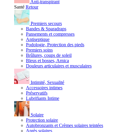
Anti-transpirant
Santé
Retour
Premiers secours
Bandes & Sparadraps
Pansements et compresses
Antiseptique
Podologie, Protection des pieds
Premiers soins
Brûlures, coups de soleil
Bleus et bosses, Arnica
Douleurs articulaires et musculaires
Intimité, Sexualité
Accessoires intimes
Préservatifs
Lubrifiants Intime
Solaire
Protection solaire
Autobronzants et Crèmes solaires teintées
Après solaires