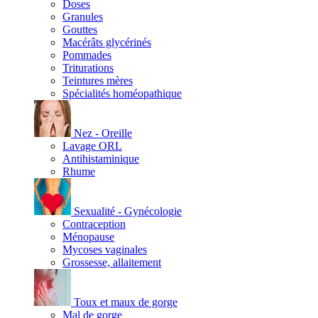
Doses
Granules
Gouttes
Macérâts glycérinés
Pommades
Triturations
Teintures mères
Spécialités homéopathique
Nez - Oreille
Lavage ORL
Antihistaminique
Rhume
Sexualité - Gynécologie
Contraception
Ménopause
Mycoses vaginales
Grossesse, allaitement
Toux et maux de gorge
Mal de gorge