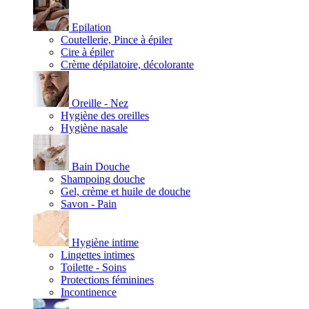
Epilation
Coutellerie, Pince à épiler
Cire à épiler
Crème dépilatoire, décolorante
Oreille - Nez
Hygiène des oreilles
Hygiène nasale
Bain Douche
Shampoing douche
Gel, crème et huile de douche
Savon - Pain
Hygiène intime
Lingettes intimes
Toilette - Soins
Protections féminines
Incontinence