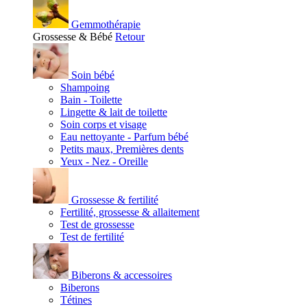
Gemmothérapie
Grossesse & Bébé
Retour
Soin bébé
Shampoing
Bain - Toilette
Lingette & lait de toilette
Soin corps et visage
Eau nettoyante - Parfum bébé
Petits maux, Premières dents
Yeux - Nez - Oreille
Grossesse & fertilité
Fertilité, grossesse & allaitement
Test de grossesse
Test de fertilité
Biberons & accessoires
Biberons
Tétines