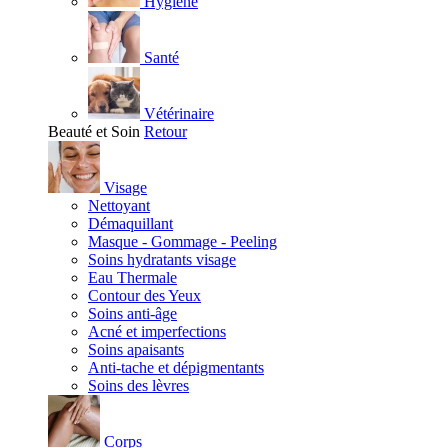
Hygiène
Santé
Vétérinaire
Beauté et Soin
Retour
Visage
Nettoyant
Démaquillant
Masque - Gommage - Peeling
Soins hydratants visage
Eau Thermale
Contour des Yeux
Soins anti-âge
Acné et imperfections
Soins apaisants
Anti-tache et dépigmentants
Soins des lèvres
Corps