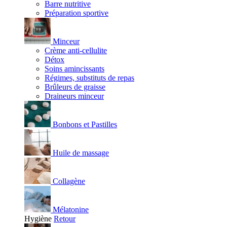
Barre nutritive
Préparation sportive
Minceur
Crème anti-cellulite
Détox
Soins amincissants
Régimes, substituts de repas
Brûleurs de graisse
Draineurs minceur
Bonbons et Pastilles
Huile de massage
Collagène
Mélatonine
Hygiène
Retour