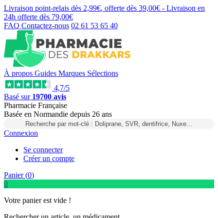
Livraison point-relais dès
2,99€
, offerte dès
39,00€
- Livraison en
24h
offerte dès
79,00€
FAQ
Contactez-nous
02 61 53 65 40
À propos
Guides
Marques
Sélections
4,7/5
Basé sur
19700 avis
Pharmacie Française
Basée
en Normandie
depuis
26 ans
Recherche par mot-clé : Doliprane, SVR, dentifrice, Nuxe…
Connexion
Se connecter
Créer un compte
Panier (
0
)
0
Votre panier est vide !
Rechercher un article, un médicament...