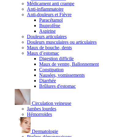
Médicament anti crampe
Anti-inflammatoire
Anti-douleurs et Fièvre
Paracétamol
Ibuprofène
Aspirine
Douleurs articulaires
Douleurs musculaires ou articulaires
Maux de bouche, dents
Maux d’estomac
Digestion difficile
Maux de ventre, Ballonnement
Constipation
Nausées, vomissements
Diarrhée
Brûlures d'estomac
Circulation veineuse
Jambes lourdes
Hémorroïdes
Dermatologie
Piqûres démangeaisons