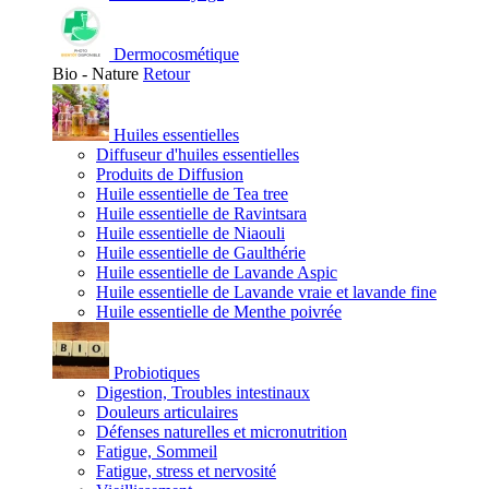
Dermocosmétique
Bio - Nature
Retour
Huiles essentielles
Diffuseur d'huiles essentielles
Produits de Diffusion
Huile essentielle de Tea tree
Huile essentielle de Ravintsara
Huile essentielle de Niaouli
Huile essentielle de Gaulthérie
Huile essentielle de Lavande Aspic
Huile essentielle de Lavande vraie et lavande fine
Huile essentielle de Menthe poivrée
Probiotiques
Digestion, Troubles intestinaux
Douleurs articulaires
Défenses naturelles et micronutrition
Fatigue, Sommeil
Fatigue, stress et nervosité