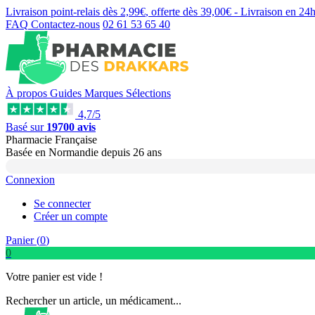
Livraison point-relais dès
2,99€
, offerte dès
39,00€
- Livraison en
24
FAQ
Contactez-nous
02 61 53 65 40
À propos
Guides
Marques
Sélections
4,7/5
Basé sur
19700 avis
Pharmacie Française
Basée
en Normandie
depuis
26 ans
Connexion
Se connecter
Créer un compte
Panier (
0
)
0
Votre panier est vide !
Rechercher un article, un médicament...