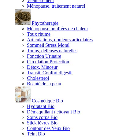
Vieillissement
Ménopause, traitement naturel
Phytotherapie
Ménopause bouffées de chaleur
Toux rhume
Articulations, douleurs articulaires
Sommeil Stress Moral
Tonus, défenses naturelles
Fonction Urinaire
Circulation Protection
Détox, Minceur
Transit, Confort digestif
Cholesterol
Beauté de la peau
Cosmétique Bio
Hydratant Bio
Démaquillant nettoyant Bio
Soins corps Bio
Stick lèvres Bio
Contour des Yeux Bio
Teint Bio