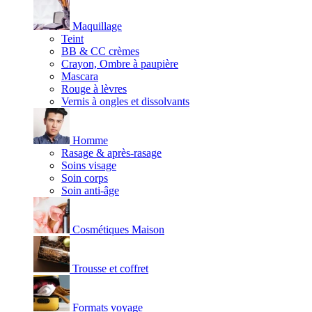
Maquillage
Teint
BB & CC crèmes
Crayon, Ombre à paupière
Mascara
Rouge à lèvres
Vernis à ongles et dissolvants
Homme
Rasage & après-rasage
Soins visage
Soin corps
Soin anti-âge
Cosmétiques Maison
Trousse et coffret
Formats voyage