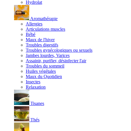
Hydrolat
Aromathérapie
Allergies
Articulations muscles
Bébé
Maux de l'hiver
Troubles digestifs
Troubles gynécologiques ou sexuels
Jambes lourdes, Varices
Assainir, purifier, désinfecter l'air
Troubles du sommeil
Huiles végétales
Maux du Quotidien
Insectes
Relaxation
Tisanes
Thés