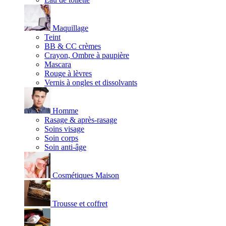
Maquillage
Teint
BB & CC crèmes
Crayon, Ombre à paupière
Mascara
Rouge à lèvres
Vernis à ongles et dissolvants
Homme
Rasage & après-rasage
Soins visage
Soin corps
Soin anti-âge
Cosmétiques Maison
Trousse et coffret