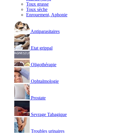
Toux grasse
Toux sèche
Enrouement, Aphonie
Antiparasitaires
Etat grippal
Oligothérapie
Ophtalmologie
Prostate
Sevrage Tabagique
Troubles urinaires