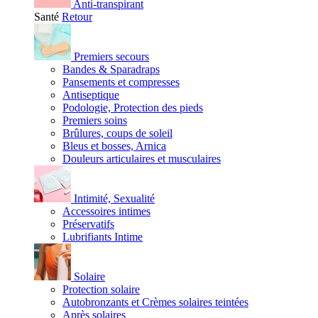
Anti-transpirant
Santé
Retour
Premiers secours
Bandes & Sparadraps
Pansements et compresses
Antiseptique
Podologie, Protection des pieds
Premiers soins
Brûlures, coups de soleil
Bleus et bosses, Arnica
Douleurs articulaires et musculaires
Intimité, Sexualité
Accessoires intimes
Préservatifs
Lubrifiants Intime
Solaire
Protection solaire
Autobronzants et Crèmes solaires teintées
Après solaires