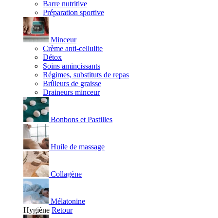
Barre nutritive
Préparation sportive
Minceur
Crème anti-cellulite
Détox
Soins amincissants
Régimes, substituts de repas
Brûleurs de graisse
Draineurs minceur
Bonbons et Pastilles
Huile de massage
Collagène
Mélatonine
Hygiène
Retour