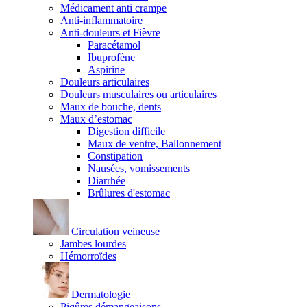
Médicament anti crampe
Anti-inflammatoire
Anti-douleurs et Fièvre
Paracétamol
Ibuprofène
Aspirine
Douleurs articulaires
Douleurs musculaires ou articulaires
Maux de bouche, dents
Maux d’estomac
Digestion difficile
Maux de ventre, Ballonnement
Constipation
Nausées, vomissements
Diarrhée
Brûlures d'estomac
Circulation veineuse
Jambes lourdes
Hémorroïdes
Dermatologie
Piqûres démangeaisons