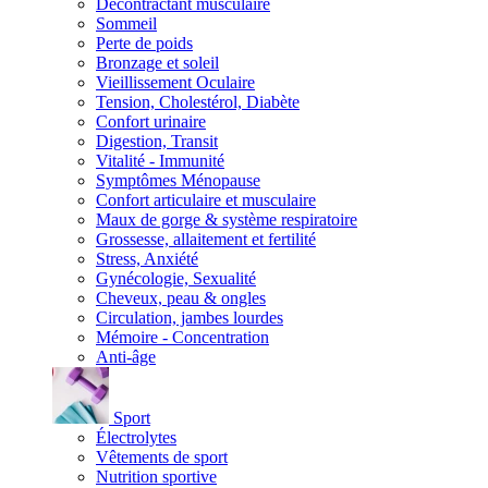
Décontractant musculaire
Sommeil
Perte de poids
Bronzage et soleil
Vieillissement Oculaire
Tension, Cholestérol, Diabète
Confort urinaire
Digestion, Transit
Vitalité - Immunité
Symptômes Ménopause
Confort articulaire et musculaire
Maux de gorge & système respiratoire
Grossesse, allaitement et fertilité
Stress, Anxiété
Gynécologie, Sexualité
Cheveux, peau & ongles
Circulation, jambes lourdes
Mémoire - Concentration
Anti-âge
Sport
Électrolytes
Vêtements de sport
Nutrition sportive