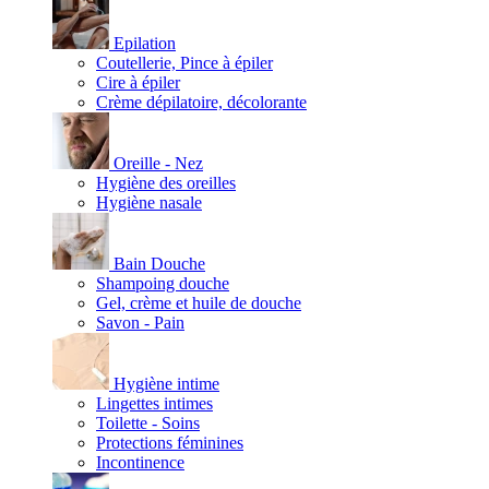
Epilation
Coutellerie, Pince à épiler
Cire à épiler
Crème dépilatoire, décolorante
Oreille - Nez
Hygiène des oreilles
Hygiène nasale
Bain Douche
Shampoing douche
Gel, crème et huile de douche
Savon - Pain
Hygiène intime
Lingettes intimes
Toilette - Soins
Protections féminines
Incontinence