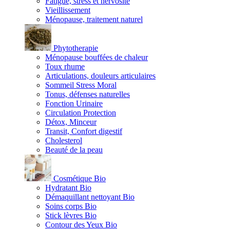
Fatigue, stress et nervosité
Vieillissement
Ménopause, traitement naturel
Phytotherapie
Ménopause bouffées de chaleur
Toux rhume
Articulations, douleurs articulaires
Sommeil Stress Moral
Tonus, défenses naturelles
Fonction Urinaire
Circulation Protection
Détox, Minceur
Transit, Confort digestif
Cholesterol
Beauté de la peau
Cosmétique Bio
Hydratant Bio
Démaquillant nettoyant Bio
Soins corps Bio
Stick lèvres Bio
Contour des Yeux Bio