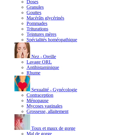
Doses
Granules
Gouttes
Macérâts glycérinés
Pommades
Triturations
Teintures mères
Spécialités homéopathique
Nez - Oreille
Lavage ORL
Antihistaminique
Rhume
Sexualité - Gynécologie
Contraception
Ménopause
Mycoses vaginales
Grossesse, allaitement
Toux et maux de gorge
Mal de gorge