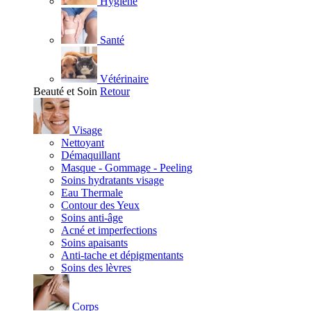
Hygiène
Santé
Vétérinaire
Beauté et Soin
Retour
Visage
Nettoyant
Démaquillant
Masque - Gommage - Peeling
Soins hydratants visage
Eau Thermale
Contour des Yeux
Soins anti-âge
Acné et imperfections
Soins apaisants
Anti-tache et dépigmentants
Soins des lèvres
Corps