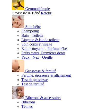
Gemmothérapie
Grossesse & Bébé
Retour
Soin bébé
Shampoing
Bain - Toilette
Lingette & lait de toilette
Soin corps et visage
Eau nettoyante - Parfum bébé
Petits maux, Premières dents
Yeux - Nez - Oreille
Grossesse & fertilité
Fertilité, grossesse & allaitement
Test de grossesse
Test de fertilité
Biberons & accessoires
Biberons
Tétines