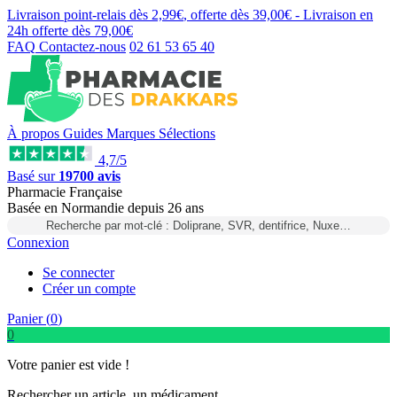
Livraison point-relais dès
2,99€
, offerte dès
39,00€
- Livraison en
24h
offerte dès
79,00€
FAQ
Contactez-nous
02 61 53 65 40
À propos
Guides
Marques
Sélections
4,7/5
Basé sur
19700 avis
Pharmacie Française
Basée
en Normandie
depuis
26 ans
Recherche par mot-clé : Doliprane, SVR, dentifrice, Nuxe…
Connexion
Se connecter
Créer un compte
Panier (
0
)
0
Votre panier est vide !
Rechercher un article, un médicament...