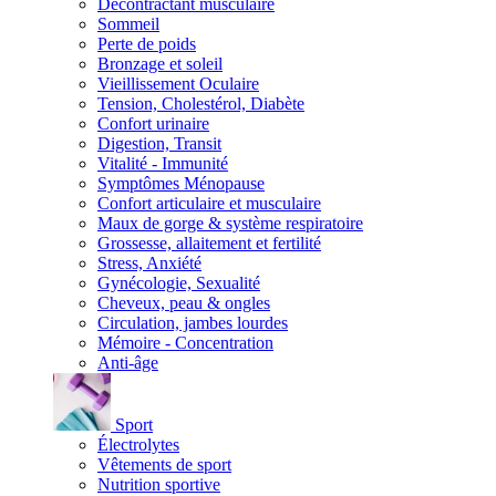
Décontractant musculaire
Sommeil
Perte de poids
Bronzage et soleil
Vieillissement Oculaire
Tension, Cholestérol, Diabète
Confort urinaire
Digestion, Transit
Vitalité - Immunité
Symptômes Ménopause
Confort articulaire et musculaire
Maux de gorge & système respiratoire
Grossesse, allaitement et fertilité
Stress, Anxiété
Gynécologie, Sexualité
Cheveux, peau & ongles
Circulation, jambes lourdes
Mémoire - Concentration
Anti-âge
Sport
Électrolytes
Vêtements de sport
Nutrition sportive