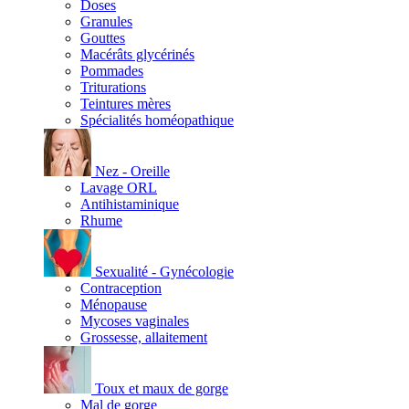
Doses
Granules
Gouttes
Macérâts glycérinés
Pommades
Triturations
Teintures mères
Spécialités homéopathique
Nez - Oreille
Lavage ORL
Antihistaminique
Rhume
Sexualité - Gynécologie
Contraception
Ménopause
Mycoses vaginales
Grossesse, allaitement
Toux et maux de gorge
Mal de gorge