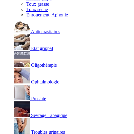
Toux grasse
Toux sèche
Enrouement, Aphonie
Antiparasitaires
Etat grippal
Oligothérapie
Ophtalmologie
Prostate
Sevrage Tabagique
Troubles urinaires