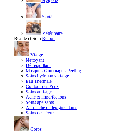
Hygiène
Santé
Vétérinaire
Beauté et Soin
Retour
Visage
Nettoyant
Démaquillant
Masque - Gommage - Peeling
Soins hydratants visage
Eau Thermale
Contour des Yeux
Soins anti-âge
Acné et imperfections
Soins apaisants
Anti-tache et dépigmentants
Soins des lèvres
Corps