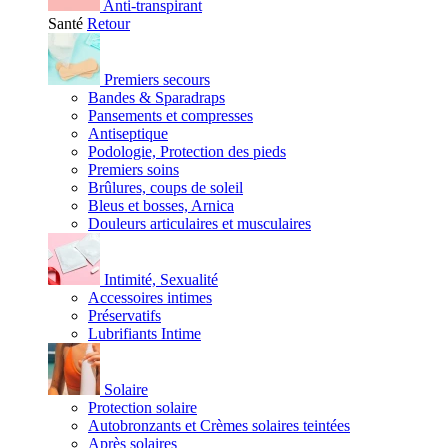
Anti-transpirant
Santé
Retour
Premiers secours
Bandes & Sparadraps
Pansements et compresses
Antiseptique
Podologie, Protection des pieds
Premiers soins
Brûlures, coups de soleil
Bleus et bosses, Arnica
Douleurs articulaires et musculaires
Intimité, Sexualité
Accessoires intimes
Préservatifs
Lubrifiants Intime
Solaire
Protection solaire
Autobronzants et Crèmes solaires teintées
Après solaires