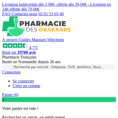
Livraison point-relais dès
2,99€
, offerte dès
39,00€
- Livraison en
24h
offerte dès
79,00€
FAQ
Contactez-nous
02 61 53 65 40
À propos
Guides
Marques
Sélections
4,7/5
Basé sur
19700 avis
Pharmacie Française
Basée
en Normandie
depuis
26 ans
Recherche par mot-clé : Doliprane, SVR, dentifrice, Nuxe…
Connexion
Se connecter
Créer un compte
Panier (
0
)
0
Votre panier est vide !
Rechercher un article, un médicament...