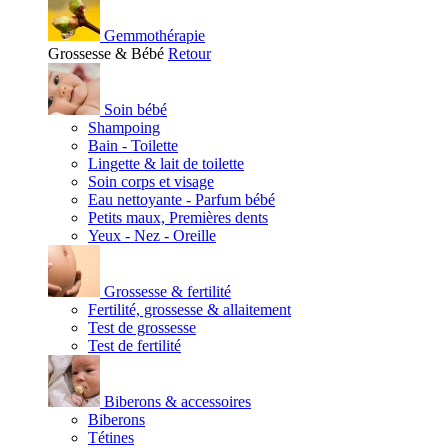
Gemmothérapie
Grossesse & Bébé
Retour
Soin bébé
Shampoing
Bain - Toilette
Lingette & lait de toilette
Soin corps et visage
Eau nettoyante - Parfum bébé
Petits maux, Premières dents
Yeux - Nez - Oreille
Grossesse & fertilité
Fertilité, grossesse & allaitement
Test de grossesse
Test de fertilité
Biberons & accessoires
Biberons
Tétines