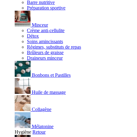
Barre nutritive
Préparation sportive
Minceur
Crème anti-cellulite
Détox
Soins amincissants
Régimes, substituts de repas
Brûleurs de graisse
Draineurs minceur
Bonbons et Pastilles
Huile de massage
Collagène
Mélatonine
Hygiène
Retour