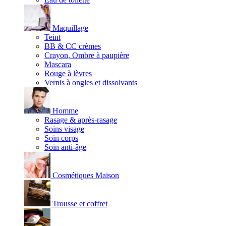
Maquillage
Teint
BB & CC crèmes
Crayon, Ombre à paupière
Mascara
Rouge à lèvres
Vernis à ongles et dissolvants
Homme
Rasage & après-rasage
Soins visage
Soin corps
Soin anti-âge
Cosmétiques Maison
Trousse et coffret