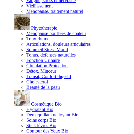
Fatigue, stress et nervosité
Vieillissement
Ménopause, traitement naturel
Phytotherapie
Ménopause bouffées de chaleur
Toux rhume
Articulations, douleurs articulaires
Sommeil Stress Moral
Tonus, défenses naturelles
Fonction Urinaire
Circulation Protection
Détox, Minceur
Transit, Confort digestif
Cholesterol
Beauté de la peau
Cosmétique Bio
Hydratant Bio
Démaquillant nettoyant Bio
Soins corps Bio
Stick lèvres Bio
Contour des Yeux Bio