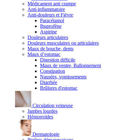
Médicament anti crampe
Anti-inflammatoire
Anti-douleurs et Fièvre
Paracétamol
Ibuprofène
Aspirine
Douleurs articulaires
Douleurs musculaires ou articulaires
Maux de bouche, dents
Maux d’estomac
Digestion difficile
Maux de ventre, Ballonnement
Constipation
Nausées, vomissements
Diarrhée
Brûlures d'estomac
Circulation veineuse
Jambes lourdes
Hémorroïdes
Dermatologie
Piqûres démangeaisons