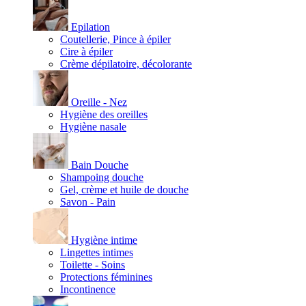
Epilation
Coutellerie, Pince à épiler
Cire à épiler
Crème dépilatoire, décolorante
Oreille - Nez
Hygiène des oreilles
Hygiène nasale
Bain Douche
Shampoing douche
Gel, crème et huile de douche
Savon - Pain
Hygiène intime
Lingettes intimes
Toilette - Soins
Protections féminines
Incontinence