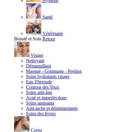
Hygiène
Santé
Vétérinaire
Beauté et Soin
Retour
Visage
Nettoyant
Démaquillant
Masque - Gommage - Peeling
Soins hydratants visage
Eau Thermale
Contour des Yeux
Soins anti-âge
Acné et imperfections
Soins apaisants
Anti-tache et dépigmentants
Soins des lèvres
Corps