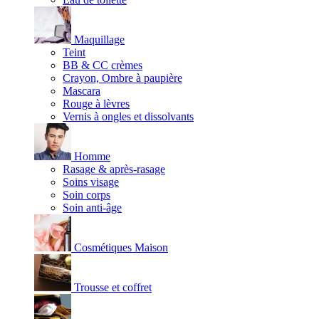
Maquillage
Teint
BB & CC crèmes
Crayon, Ombre à paupière
Mascara
Rouge à lèvres
Vernis à ongles et dissolvants
Homme
Rasage & après-rasage
Soins visage
Soin corps
Soin anti-âge
Cosmétiques Maison
Trousse et coffret