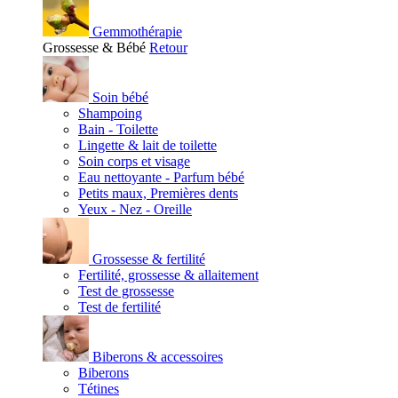
Gemmothérapie
Grossesse & Bébé
Retour
Soin bébé
Shampoing
Bain - Toilette
Lingette & lait de toilette
Soin corps et visage
Eau nettoyante - Parfum bébé
Petits maux, Premières dents
Yeux - Nez - Oreille
Grossesse & fertilité
Fertilité, grossesse & allaitement
Test de grossesse
Test de fertilité
Biberons & accessoires
Biberons
Tétines