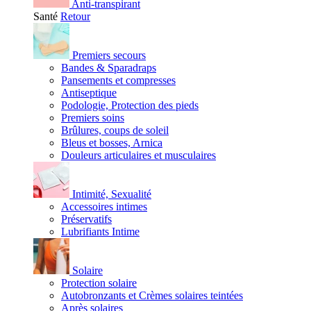
Anti-transpirant
Santé
Retour
Premiers secours
Bandes & Sparadraps
Pansements et compresses
Antiseptique
Podologie, Protection des pieds
Premiers soins
Brûlures, coups de soleil
Bleus et bosses, Arnica
Douleurs articulaires et musculaires
Intimité, Sexualité
Accessoires intimes
Préservatifs
Lubrifiants Intime
Solaire
Protection solaire
Autobronzants et Crèmes solaires teintées
Après solaires