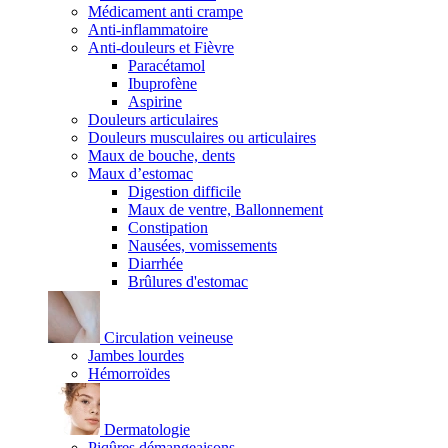
Médicament anti crampe
Anti-inflammatoire
Anti-douleurs et Fièvre
Paracétamol
Ibuprofène
Aspirine
Douleurs articulaires
Douleurs musculaires ou articulaires
Maux de bouche, dents
Maux d’estomac
Digestion difficile
Maux de ventre, Ballonnement
Constipation
Nausées, vomissements
Diarrhée
Brûlures d'estomac
Circulation veineuse
Jambes lourdes
Hémorroïdes
Dermatologie
Piqûres démangeaisons