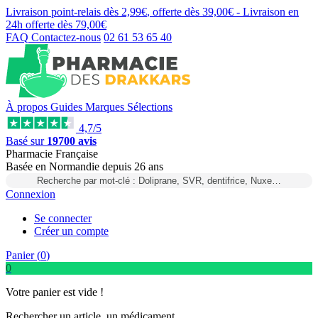
Livraison point-relais dès
2,99€
, offerte dès
39,00€
- Livraison en
24h
offerte dès
79,00€
FAQ
Contactez-nous
02 61 53 65 40
À propos
Guides
Marques
Sélections
4,7/5
Basé sur
19700 avis
Pharmacie Française
Basée
en Normandie
depuis
26 ans
Recherche par mot-clé : Doliprane, SVR, dentifrice, Nuxe…
Connexion
Se connecter
Créer un compte
Panier (
0
)
0
Votre panier est vide !
Rechercher un article, un médicament...