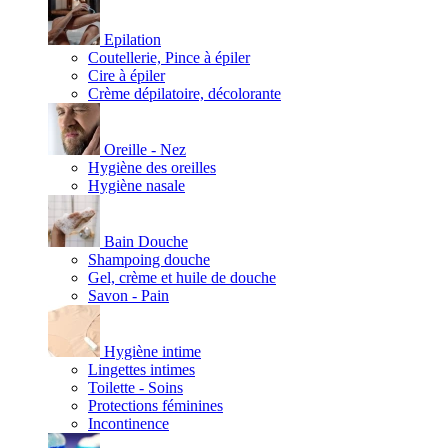
Epilation
Coutellerie, Pince à épiler
Cire à épiler
Crème dépilatoire, décolorante
Oreille - Nez
Hygiène des oreilles
Hygiène nasale
Bain Douche
Shampoing douche
Gel, crème et huile de douche
Savon - Pain
Hygiène intime
Lingettes intimes
Toilette - Soins
Protections féminines
Incontinence