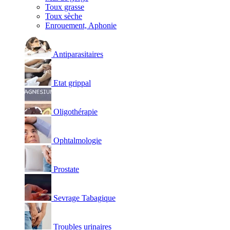
Toux grasse
Toux sèche
Enrouement, Aphonie
Antiparasitaires
Etat grippal
Oligothérapie
Ophtalmologie
Prostate
Sevrage Tabagique
Troubles urinaires