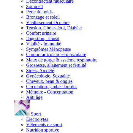
Décontractant musculaire
Sommeil
Perte de poids
Bronzage et soleil
Vieillissement Oculaire
Tension, Cholestérol, Diabète
Confort urinaire
Digestion, Transit
Vitalité - Immunité
Symptômes Ménopause
Confort articulaire et musculaire
Maux de gorge & système respiratoire
Grossesse, allaitement et fertilité
Stress, Anxiété
Gynécologie, Sexualité
Cheveux, peau & ongles
Circulation, jambes lourdes
Mémoire - Concentration
Anti-âge
Sport
Électrolytes
Vêtements de sport
Nutrition sportive