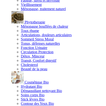
Fatigue, stress et nervosité
Vieillissement
Ménopause, traitement naturel
Phytotherapie
Ménopause bouffées de chaleur
Toux rhume
Articulations, douleurs articulaires
Sommeil Stress Moral
Tonus, défenses naturelles
Fonction Urinaire
Circulation Protection
Détox, Minceur
Transit, Confort digestif
Cholesterol
Beauté de la peau
Cosmétique Bio
Hydratant Bio
Démaquillant nettoyant Bio
Soins corps Bio
Stick lèvres Bio
Contour des Yeux Bio