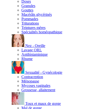
Doses
Granules
Gouttes
Macérâts glycérinés
Pommades
Triturations
Teintures mères
Spécialités homéopathique
Nez - Oreille
Lavage ORL
Antihistaminique
Rhume
Sexualité - Gynécologie
Contraception
Ménopause
Mycoses vaginales
Grossesse, allaitement
Toux et maux de gorge
Mal de gorge