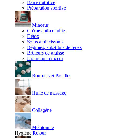
Barre nutritive
Préparation sportive
Minceur
Crème anti-cellulite
Détox
Soins amincissants
Régimes, substituts de repas
Brûleurs de graisse
Draineurs minceur
Bonbons et Pastilles
Huile de massage
Collagène
Mélatonine
Hygiène
Retour