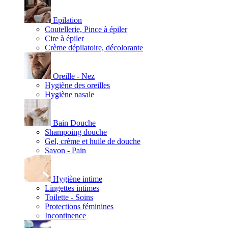
Epilation
Coutellerie, Pince à épiler
Cire à épiler
Crème dépilatoire, décolorante
Oreille - Nez
Hygiène des oreilles
Hygiène nasale
Bain Douche
Shampoing douche
Gel, crème et huile de douche
Savon - Pain
Hygiène intime
Lingettes intimes
Toilette - Soins
Protections féminines
Incontinence