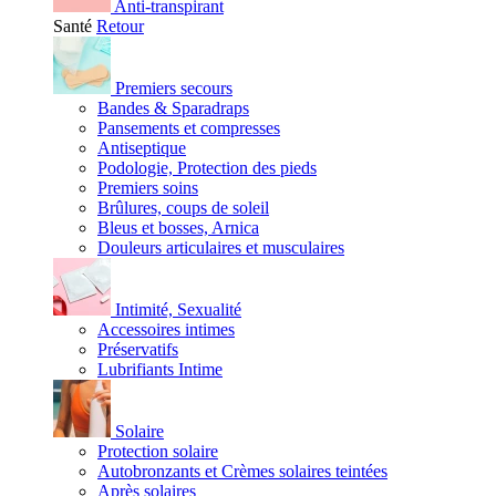
Anti-transpirant
Santé
Retour
Premiers secours
Bandes & Sparadraps
Pansements et compresses
Antiseptique
Podologie, Protection des pieds
Premiers soins
Brûlures, coups de soleil
Bleus et bosses, Arnica
Douleurs articulaires et musculaires
Intimité, Sexualité
Accessoires intimes
Préservatifs
Lubrifiants Intime
Solaire
Protection solaire
Autobronzants et Crèmes solaires teintées
Après solaires