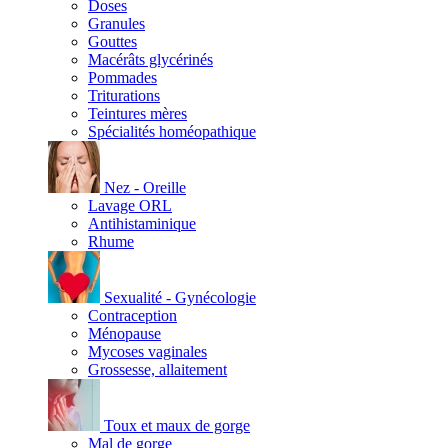
Doses
Granules
Gouttes
Macérâts glycérinés
Pommades
Triturations
Teintures mères
Spécialités homéopathique
Nez - Oreille
Lavage ORL
Antihistaminique
Rhume
Sexualité - Gynécologie
Contraception
Ménopause
Mycoses vaginales
Grossesse, allaitement
Toux et maux de gorge
Mal de gorge