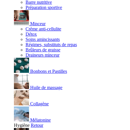
Barre nutritive
Préparation sportive
Minceur
Crème anti-cellulite
Détox
Soins amincissants
Régimes, substituts de repas
Brûleurs de graisse
Draineurs minceur
Bonbons et Pastilles
Huile de massage
Collagène
Mélatonine
Hygiène
Retour