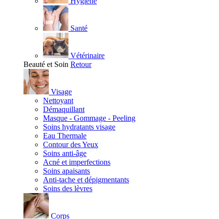
Hygiène
Santé
Vétérinaire
Beauté et Soin
Retour
Visage
Nettoyant
Démaquillant
Masque - Gommage - Peeling
Soins hydratants visage
Eau Thermale
Contour des Yeux
Soins anti-âge
Acné et imperfections
Soins apaisants
Anti-tache et dépigmentants
Soins des lèvres
Corps