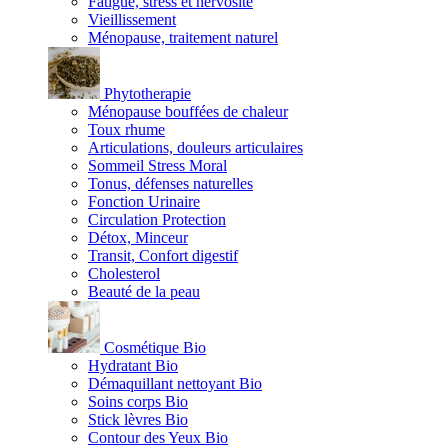
Fatigue, stress et nervosité
Vieillissement
Ménopause, traitement naturel
Phytotherapie
Ménopause bouffées de chaleur
Toux rhume
Articulations, douleurs articulaires
Sommeil Stress Moral
Tonus, défenses naturelles
Fonction Urinaire
Circulation Protection
Détox, Minceur
Transit, Confort digestif
Cholesterol
Beauté de la peau
Cosmétique Bio
Hydratant Bio
Démaquillant nettoyant Bio
Soins corps Bio
Stick lèvres Bio
Contour des Yeux Bio