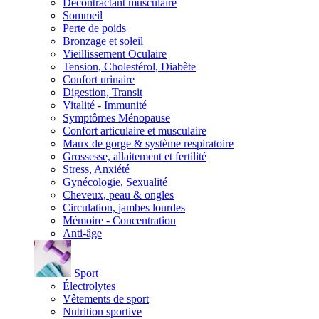
Décontractant musculaire
Sommeil
Perte de poids
Bronzage et soleil
Vieillissement Oculaire
Tension, Cholestérol, Diabète
Confort urinaire
Digestion, Transit
Vitalité - Immunité
Symptômes Ménopause
Confort articulaire et musculaire
Maux de gorge & système respiratoire
Grossesse, allaitement et fertilité
Stress, Anxiété
Gynécologie, Sexualité
Cheveux, peau & ongles
Circulation, jambes lourdes
Mémoire - Concentration
Anti-âge
Sport
Électrolytes
Vêtements de sport
Nutrition sportive