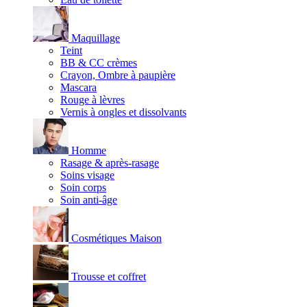
Maquillage
Teint
BB & CC crèmes
Crayon, Ombre à paupière
Mascara
Rouge à lèvres
Vernis à ongles et dissolvants
Homme
Rasage & après-rasage
Soins visage
Soin corps
Soin anti-âge
Cosmétiques Maison
Trousse et coffret