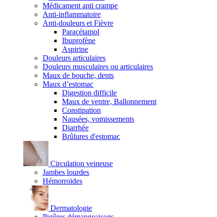
Médicament anti crampe
Anti-inflammatoire
Anti-douleurs et Fièvre
Paracétamol
Ibuprofène
Aspirine
Douleurs articulaires
Douleurs musculaires ou articulaires
Maux de bouche, dents
Maux d’estomac
Digestion difficile
Maux de ventre, Ballonnement
Constipation
Nausées, vomissements
Diarrhée
Brûlures d'estomac
Circulation veineuse
Jambes lourdes
Hémorroïdes
Dermatologie
Piqûres démangeaisons