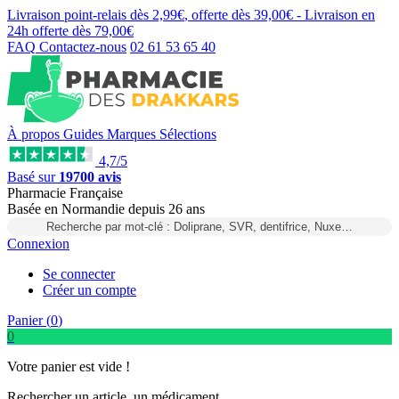
Livraison point-relais dès
2,99€
, offerte dès
39,00€
- Livraison en
24h
offerte dès
79,00€
FAQ
Contactez-nous
02 61 53 65 40
À propos
Guides
Marques
Sélections
4,7/5
Basé sur
19700 avis
Pharmacie Française
Basée
en Normandie
depuis
26 ans
Recherche par mot-clé : Doliprane, SVR, dentifrice, Nuxe…
Connexion
Se connecter
Créer un compte
Panier (
0
)
0
Votre panier est vide !
Rechercher un article, un médicament...