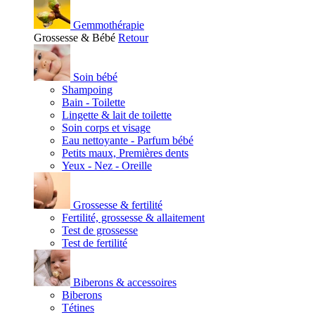
Gemmothérapie
Grossesse & Bébé
Retour
Soin bébé
Shampoing
Bain - Toilette
Lingette & lait de toilette
Soin corps et visage
Eau nettoyante - Parfum bébé
Petits maux, Premières dents
Yeux - Nez - Oreille
Grossesse & fertilité
Fertilité, grossesse & allaitement
Test de grossesse
Test de fertilité
Biberons & accessoires
Biberons
Tétines