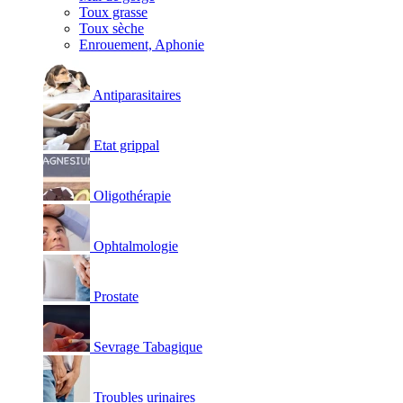
Toux grasse
Toux sèche
Enrouement, Aphonie
Antiparasitaires
Etat grippal
Oligothérapie
Ophtalmologie
Prostate
Sevrage Tabagique
Troubles urinaires