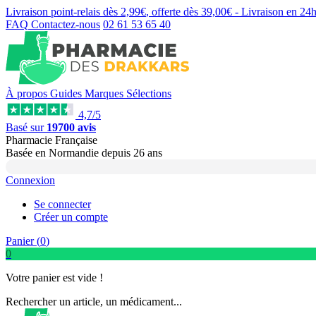
Livraison point-relais dès
2,99€
, offerte dès
39,00€
- Livraison en
24
FAQ
Contactez-nous
02 61 53 65 40
À propos
Guides
Marques
Sélections
4,7/5
Basé sur
19700 avis
Pharmacie Française
Basée
en Normandie
depuis
26 ans
Connexion
Se connecter
Créer un compte
Panier (
0
)
0
Votre panier est vide !
Rechercher un article, un médicament...