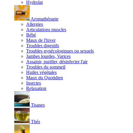
Hydrolat
Aromathérapie
Allergies
Articulations muscles
Bébé
Maux de l'hiver
Troubles digestifs
Troubles gynécologiques ou sexuels
Jambes lourdes, Varices
Assainir, purifier, désinfecter l'air
Troubles du sommeil
Huiles végétales
Maux du Quotidien
Insectes
Relaxation
Tisanes
Thés