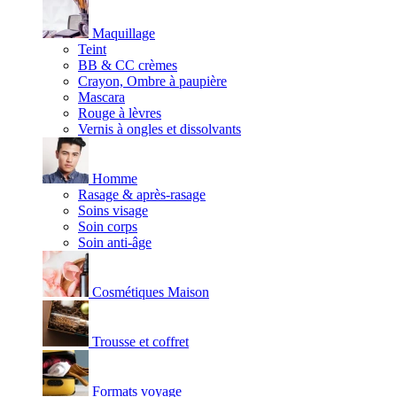
Maquillage
Teint
BB & CC crèmes
Crayon, Ombre à paupière
Mascara
Rouge à lèvres
Vernis à ongles et dissolvants
Homme
Rasage & après-rasage
Soins visage
Soin corps
Soin anti-âge
Cosmétiques Maison
Trousse et coffret
Formats voyage