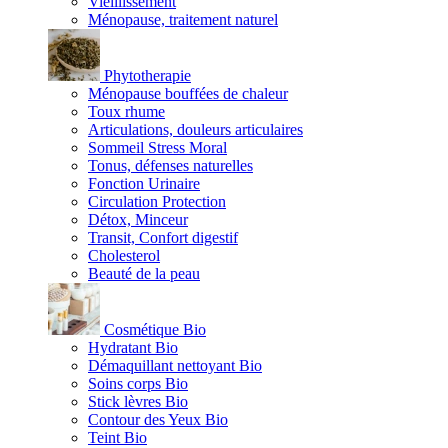
Vieillissement
Ménopause, traitement naturel
Phytotherapie
Ménopause bouffées de chaleur
Toux rhume
Articulations, douleurs articulaires
Sommeil Stress Moral
Tonus, défenses naturelles
Fonction Urinaire
Circulation Protection
Détox, Minceur
Transit, Confort digestif
Cholesterol
Beauté de la peau
Cosmétique Bio
Hydratant Bio
Démaquillant nettoyant Bio
Soins corps Bio
Stick lèvres Bio
Contour des Yeux Bio
Teint Bio