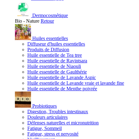
Dermocosmétique
Bio - Nature
Retour
Huiles essentielles
Diffuseur d'huiles essentielles
Produits de Diffusion
Huile essentielle de Tea tree
Huile essentielle de Ravintsara
Huile essentielle de Niaouli
Huile essentielle de Gaulthérie
Huile essentielle de Lavande Aspic
Huile essentielle de Lavande vraie et lavande fine
Huile essentielle de Menthe poivrée
Probiotiques
Digestion, Troubles intestinaux
Douleurs articulaires
Défenses naturelles et micronutrition
Fatigue, Sommeil
Fatigue, stress et nervosité