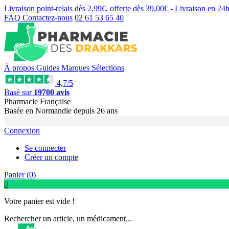
Livraison point-relais dès
2,99€
, offerte dès
39,00€
- Livraison en
24
FAQ
Contactez-nous
02 61 53 65 40
À propos
Guides
Marques
Sélections
4,7/5
Basé sur
19700 avis
Pharmacie Française
Basée
en Normandie
depuis
26 ans
Connexion
Se connecter
Créer un compte
Panier (
0
)
0
Votre panier est vide !
Rechercher un article, un médicament...