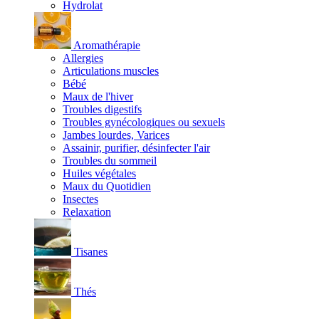
Hydrolat
Aromathérapie
Allergies
Articulations muscles
Bébé
Maux de l'hiver
Troubles digestifs
Troubles gynécologiques ou sexuels
Jambes lourdes, Varices
Assainir, purifier, désinfecter l'air
Troubles du sommeil
Huiles végétales
Maux du Quotidien
Insectes
Relaxation
Tisanes
Thés