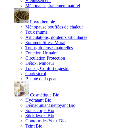
Vieillissement
Ménopause, traitement naturel
Phytotherapie
Ménopause bouffées de chaleur
Toux rhume
Articulations, douleurs articulaires
Sommeil Stress Moral
Tonus, défenses naturelles
Fonction Urinaire
Circulation Protection
Détox, Minceur
Transit, Confort digestif
Cholesterol
Beauté de la peau
Cosmétique Bio
Hydratant Bio
Démaquillant nettoyant Bio
Soins corps Bio
Stick lèvres Bio
Contour des Yeux Bio
Teint Bio