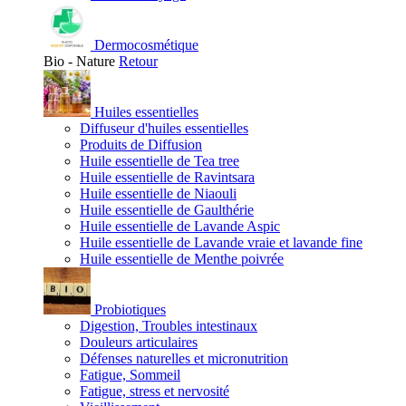
Dermocosmétique
Bio - Nature
Retour
Huiles essentielles
Diffuseur d'huiles essentielles
Produits de Diffusion
Huile essentielle de Tea tree
Huile essentielle de Ravintsara
Huile essentielle de Niaouli
Huile essentielle de Gaulthérie
Huile essentielle de Lavande Aspic
Huile essentielle de Lavande vraie et lavande fine
Huile essentielle de Menthe poivrée
Probiotiques
Digestion, Troubles intestinaux
Douleurs articulaires
Défenses naturelles et micronutrition
Fatigue, Sommeil
Fatigue, stress et nervosité