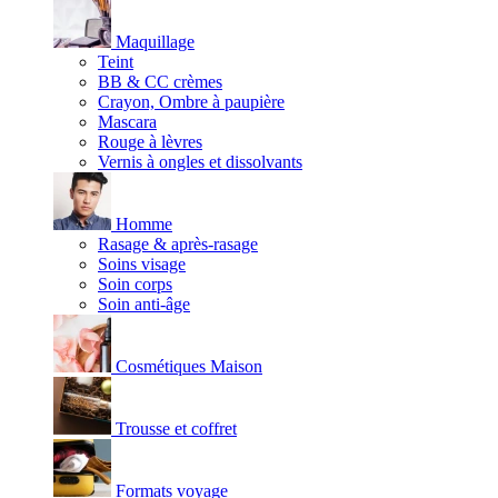
Maquillage
Teint
BB & CC crèmes
Crayon, Ombre à paupière
Mascara
Rouge à lèvres
Vernis à ongles et dissolvants
Homme
Rasage & après-rasage
Soins visage
Soin corps
Soin anti-âge
Cosmétiques Maison
Trousse et coffret
Formats voyage