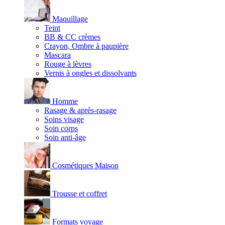
Maquillage
Teint
BB & CC crèmes
Crayon, Ombre à paupière
Mascara
Rouge à lèvres
Vernis à ongles et dissolvants
Homme
Rasage & après-rasage
Soins visage
Soin corps
Soin anti-âge
Cosmétiques Maison
Trousse et coffret
Formats voyage