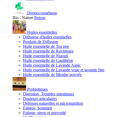
Dermocosmétique
Bio - Nature
Retour
Huiles essentielles
Diffuseur d'huiles essentielles
Produits de Diffusion
Huile essentielle de Tea tree
Huile essentielle de Ravintsara
Huile essentielle de Niaouli
Huile essentielle de Gaulthérie
Huile essentielle de Lavande Aspic
Huile essentielle de Lavande vraie et lavande fine
Huile essentielle de Menthe poivrée
Probiotiques
Digestion, Troubles intestinaux
Douleurs articulaires
Défenses naturelles et micronutrition
Fatigue, Sommeil
Fatigue, stress et nervosité