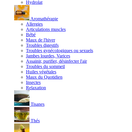
Hydrolat
Aromathérapie
Allergies
Articulations muscles
Bébé
Maux de l'hiver
Troubles digestifs
Troubles gynécologiques ou sexuels
Jambes lourdes, Varices
Assainir, purifier, désinfecter l'air
Troubles du sommeil
Huiles végétales
Maux du Quotidien
Insectes
Relaxation
Tisanes
Thés