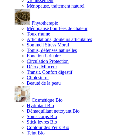
Vieillissement
Ménopause, traitement naturel
Phytotherapie
Ménopause bouffées de chaleur
Toux rhume
Articulations, douleurs articulaires
Sommeil Stress Moral
Tonus, défenses naturelles
Fonction Urinaire
Circulation Protection
Détox, Minceur
Transit, Confort digestif
Cholesterol
Beauté de la peau
Cosmétique Bio
Hydratant Bio
Démaquillant nettoyant Bio
Soins corps Bio
Stick lèvres Bio
Contour des Yeux Bio
Teint Bio