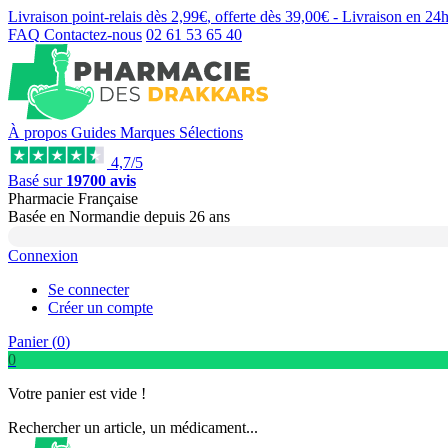
Livraison point-relais dès
2,99€
, offerte dès
39,00€
- Livraison en
24
FAQ
Contactez-nous
02 61 53 65 40
À propos
Guides
Marques
Sélections
4,7/5
Basé sur
19700 avis
Pharmacie Française
Basée
en Normandie
depuis
26 ans
Connexion
Se connecter
Créer un compte
Panier (
0
)
0
Votre panier est vide !
Rechercher un article, un médicament...