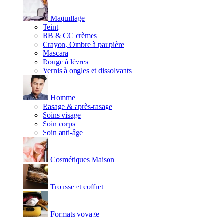
Maquillage
Teint
BB & CC crèmes
Crayon, Ombre à paupière
Mascara
Rouge à lèvres
Vernis à ongles et dissolvants
Homme
Rasage & après-rasage
Soins visage
Soin corps
Soin anti-âge
Cosmétiques Maison
Trousse et coffret
Formats voyage