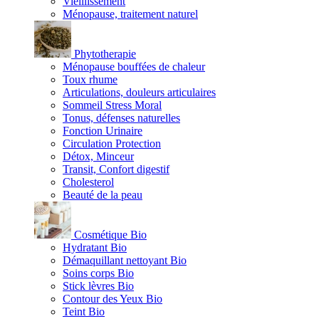
Vieillissement
Ménopause, traitement naturel
Phytotherapie
Ménopause bouffées de chaleur
Toux rhume
Articulations, douleurs articulaires
Sommeil Stress Moral
Tonus, défenses naturelles
Fonction Urinaire
Circulation Protection
Détox, Minceur
Transit, Confort digestif
Cholesterol
Beauté de la peau
Cosmétique Bio
Hydratant Bio
Démaquillant nettoyant Bio
Soins corps Bio
Stick lèvres Bio
Contour des Yeux Bio
Teint Bio