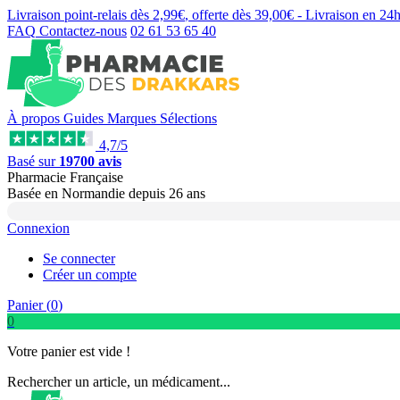
Livraison point-relais dès
2,99€
, offerte dès
39,00€
- Livraison en
24
FAQ
Contactez-nous
02 61 53 65 40
À propos
Guides
Marques
Sélections
4,7/5
Basé sur
19700 avis
Pharmacie Française
Basée
en Normandie
depuis
26 ans
Connexion
Se connecter
Créer un compte
Panier (
0
)
0
Votre panier est vide !
Rechercher un article, un médicament...