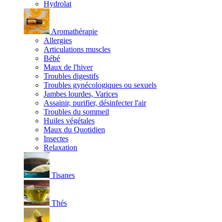
Hydrolat
Aromathérapie
Allergies
Articulations muscles
Bébé
Maux de l'hiver
Troubles digestifs
Troubles gynécologiques ou sexuels
Jambes lourdes, Varices
Assainir, purifier, désinfecter l'air
Troubles du sommeil
Huiles végétales
Maux du Quotidien
Insectes
Relaxation
Tisanes
Thés