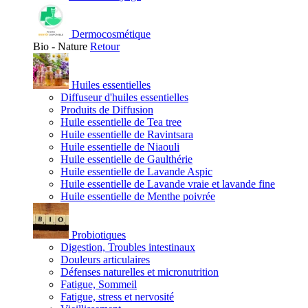
Dermocosmétique
Bio - Nature
Retour
Huiles essentielles
Diffuseur d'huiles essentielles
Produits de Diffusion
Huile essentielle de Tea tree
Huile essentielle de Ravintsara
Huile essentielle de Niaouli
Huile essentielle de Gaulthérie
Huile essentielle de Lavande Aspic
Huile essentielle de Lavande vraie et lavande fine
Huile essentielle de Menthe poivrée
Probiotiques
Digestion, Troubles intestinaux
Douleurs articulaires
Défenses naturelles et micronutrition
Fatigue, Sommeil
Fatigue, stress et nervosité