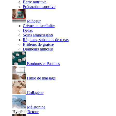
Barre nutritive
Préparation sportive
Minceur
Crème anti-cellulite
Détox
Soins amincissants
Régimes, substituts de repas
Brûleurs de graisse
Draineurs minceur
Bonbons et Pastilles
Huile de massage
Collagène
Mélatonine
Hygiène
Retour