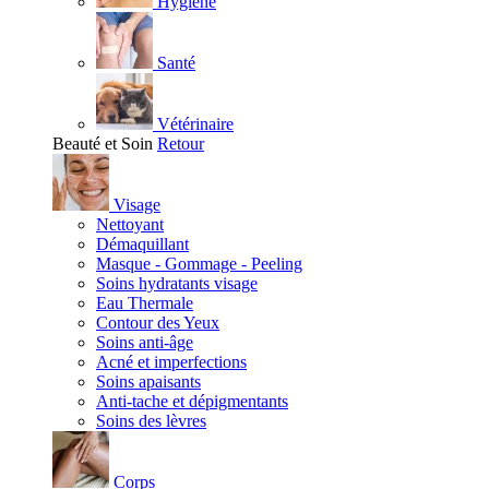
Hygiène
Santé
Vétérinaire
Beauté et Soin
Retour
Visage
Nettoyant
Démaquillant
Masque - Gommage - Peeling
Soins hydratants visage
Eau Thermale
Contour des Yeux
Soins anti-âge
Acné et imperfections
Soins apaisants
Anti-tache et dépigmentants
Soins des lèvres
Corps