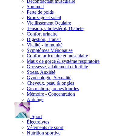
Décontractant musculaire
Sommeil
Perte de poids
Bronzage et soleil
Vieillissement Oculaire
Tension, Cholestérol, Diabète
Confort urinaire
Digestion, Transit
Vitalité - Immunité
Symptômes Ménopause
Confort articulaire et musculaire
Maux de gorge & système respiratoire
Grossesse, allaitement et fertilité
Stress, Anxiété
Gynécologie, Sexualité
Cheveux, peau & ongles
Circulation, jambes lourdes
Mémoire - Concentration
Anti-âge
Sport
Électrolytes
Vêtements de sport
Nutrition sportive