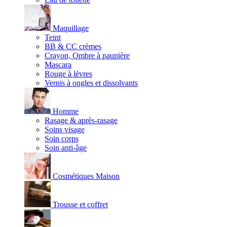
Maquillage
Teint
BB & CC crèmes
Crayon, Ombre à paupière
Mascara
Rouge à lèvres
Vernis à ongles et dissolvants
Homme
Rasage & après-rasage
Soins visage
Soin corps
Soin anti-âge
Cosmétiques Maison
Trousse et coffret