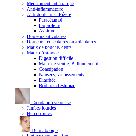
Médicament anti crampe
Anti-inflammatoire
Anti-douleurs et Fièvre
Paracétamol
Ibuprofène
Aspirine
Douleurs articulaires
Douleurs musculaires ou articulaires
Maux de bouche, dents
Maux d’estomac
Digestion difficile
Maux de ventre, Ballonnement
Constipation
Nausées, vomissements
Diarrhée
Brûlures d'estomac
Circulation veineuse
Jambes lourdes
Hémorroïdes
Dermatologie
Piqûres démangeaisons