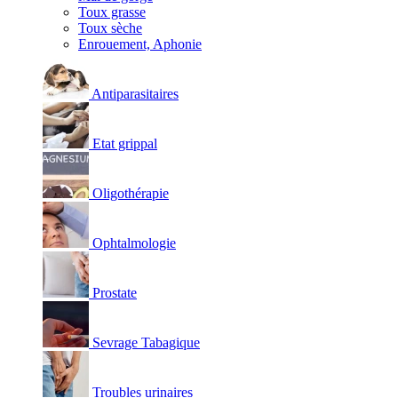
Toux grasse
Toux sèche
Enrouement, Aphonie
Antiparasitaires
Etat grippal
Oligothérapie
Ophtalmologie
Prostate
Sevrage Tabagique
Troubles urinaires