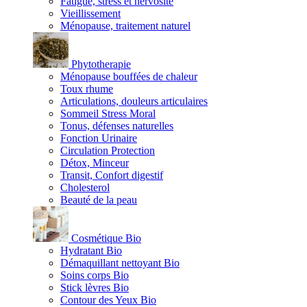
Fatigue, stress et nervosité
Vieillissement
Ménopause, traitement naturel
Phytotherapie
Ménopause bouffées de chaleur
Toux rhume
Articulations, douleurs articulaires
Sommeil Stress Moral
Tonus, défenses naturelles
Fonction Urinaire
Circulation Protection
Détox, Minceur
Transit, Confort digestif
Cholesterol
Beauté de la peau
Cosmétique Bio
Hydratant Bio
Démaquillant nettoyant Bio
Soins corps Bio
Stick lèvres Bio
Contour des Yeux Bio