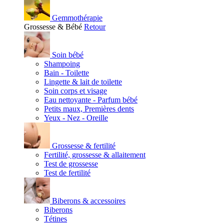
Gemmothérapie
Grossesse & Bébé
Retour
Soin bébé
Shampoing
Bain - Toilette
Lingette & lait de toilette
Soin corps et visage
Eau nettoyante - Parfum bébé
Petits maux, Premières dents
Yeux - Nez - Oreille
Grossesse & fertilité
Fertilité, grossesse & allaitement
Test de grossesse
Test de fertilité
Biberons & accessoires
Biberons
Tétines