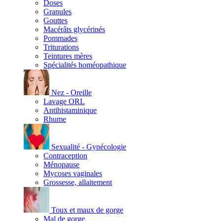
Doses
Granules
Gouttes
Macérâts glycérinés
Pommades
Triturations
Teintures mères
Spécialités homéopathique
Nez - Oreille
Lavage ORL
Antihistaminique
Rhume
Sexualité - Gynécologie
Contraception
Ménopause
Mycoses vaginales
Grossesse, allaitement
Toux et maux de gorge
Mal de gorge