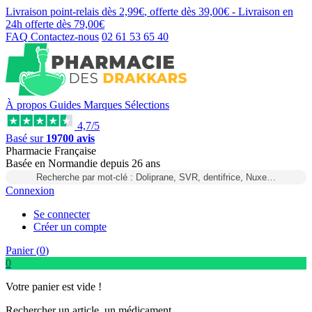
Livraison point-relais dès
2,99€
, offerte dès
39,00€
- Livraison en
24h
offerte dès
79,00€
FAQ
Contactez-nous
02 61 53 65 40
À propos
Guides
Marques
Sélections
4,7/5
Basé sur
19700 avis
Pharmacie Française
Basée
en Normandie
depuis
26 ans
Recherche par mot-clé : Doliprane, SVR, dentifrice, Nuxe…
Connexion
Se connecter
Créer un compte
Panier (
0
)
0
Votre panier est vide !
Rechercher un article, un médicament...