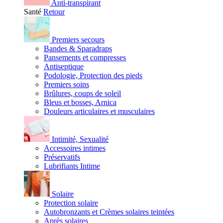
Anti-transpirant
Santé
Retour
Premiers secours
Bandes & Sparadraps
Pansements et compresses
Antiseptique
Podologie, Protection des pieds
Premiers soins
Brûlures, coups de soleil
Bleus et bosses, Arnica
Douleurs articulaires et musculaires
Intimité, Sexualité
Accessoires intimes
Préservatifs
Lubrifiants Intime
Solaire
Protection solaire
Autobronzants et Crèmes solaires teintées
Après solaires