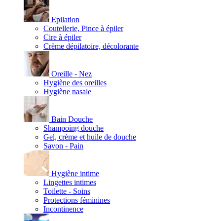
Epilation
Coutellerie, Pince à épiler
Cire à épiler
Crème dépilatoire, décolorante
Oreille - Nez
Hygiène des oreilles
Hygiène nasale
Bain Douche
Shampoing douche
Gel, crème et huile de douche
Savon - Pain
Hygiène intime
Lingettes intimes
Toilette - Soins
Protections féminines
Incontinence