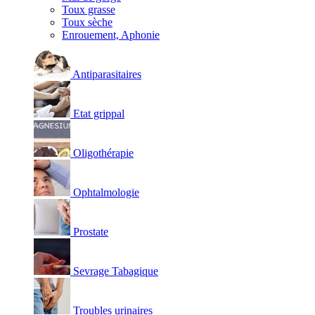
Toux grasse
Toux sèche
Enrouement, Aphonie
Antiparasitaires
Etat grippal
Oligothérapie
Ophtalmologie
Prostate
Sevrage Tabagique
Troubles urinaires