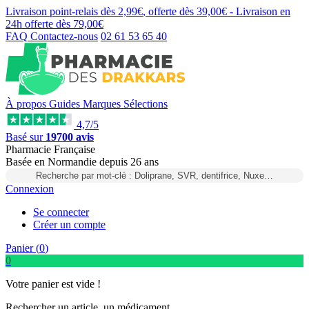
Livraison point-relais dès
2,99€
, offerte dès
39,00€
- Livraison en
24h
offerte dès
79,00€
FAQ
Contactez-nous
02 61 53 65 40
À propos
Guides
Marques
Sélections
4,7/5
Basé sur
19700 avis
Pharmacie Française
Basée
en Normandie
depuis
26 ans
Recherche par mot-clé : Doliprane, SVR, dentifrice, Nuxe…
Connexion
Se connecter
Créer un compte
Panier (
0
)
0
Votre panier est vide !
Rechercher un article, un médicament...