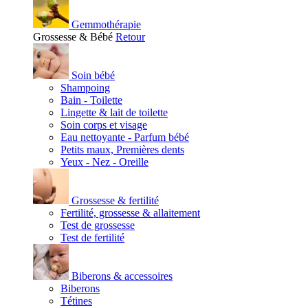
Gemmothérapie
Grossesse & Bébé
Retour
Soin bébé
Shampoing
Bain - Toilette
Lingette & lait de toilette
Soin corps et visage
Eau nettoyante - Parfum bébé
Petits maux, Premières dents
Yeux - Nez - Oreille
Grossesse & fertilité
Fertilité, grossesse & allaitement
Test de grossesse
Test de fertilité
Biberons & accessoires
Biberons
Tétines