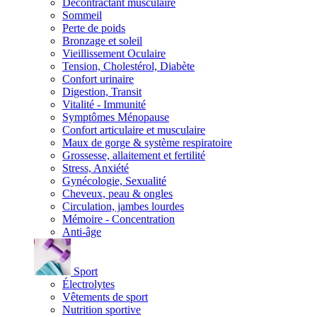
Décontractant musculaire
Sommeil
Perte de poids
Bronzage et soleil
Vieillissement Oculaire
Tension, Cholestérol, Diabète
Confort urinaire
Digestion, Transit
Vitalité - Immunité
Symptômes Ménopause
Confort articulaire et musculaire
Maux de gorge & système respiratoire
Grossesse, allaitement et fertilité
Stress, Anxiété
Gynécologie, Sexualité
Cheveux, peau & ongles
Circulation, jambes lourdes
Mémoire - Concentration
Anti-âge
Sport
Électrolytes
Vêtements de sport
Nutrition sportive