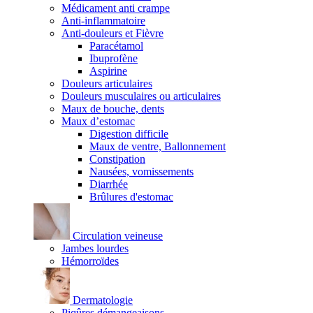
Médicament anti crampe
Anti-inflammatoire
Anti-douleurs et Fièvre
Paracétamol
Ibuprofène
Aspirine
Douleurs articulaires
Douleurs musculaires ou articulaires
Maux de bouche, dents
Maux d’estomac
Digestion difficile
Maux de ventre, Ballonnement
Constipation
Nausées, vomissements
Diarrhée
Brûlures d'estomac
Circulation veineuse
Jambes lourdes
Hémorroïdes
Dermatologie
Piqûres démangeaisons