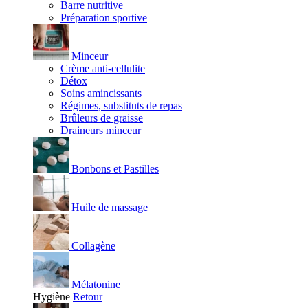
Barre nutritive
Préparation sportive
Minceur
Crème anti-cellulite
Détox
Soins amincissants
Régimes, substituts de repas
Brûleurs de graisse
Draineurs minceur
Bonbons et Pastilles
Huile de massage
Collagène
Mélatonine
Hygiène
Retour