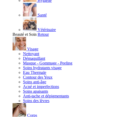
Hygiène
Santé
Vétérinaire
Beauté et Soin
Retour
Visage
Nettoyant
Démaquillant
Masque - Gommage - Peeling
Soins hydratants visage
Eau Thermale
Contour des Yeux
Soins anti-âge
Acné et imperfections
Soins apaisants
Anti-tache et dépigmentants
Soins des lèvres
Corps