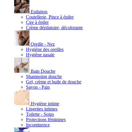
Epilation
Coutellerie, Pince à épiler
Cire à épiler
Crème dépilatoire, décolorante
Oreille - Nez
Hygiène des oreilles
Hygiène nasale
Bain Douche
Shampoing douche
Gel, crème et huile de douche
Savon - Pain
Hygiène intime
Lingettes intimes
Toilette - Soins
Protections féminines
Incontinence