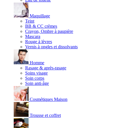
Maquillage
Teint
BB & CC crèmes
Crayon, Ombre à paupière
Mascara
Rouge à lèvres
Vernis à ongles et dissolvants
Homme
Rasage & après-rasage
Soins visage
Soin corps
Soin anti-âge
Cosmétiques Maison
Trousse et coffret