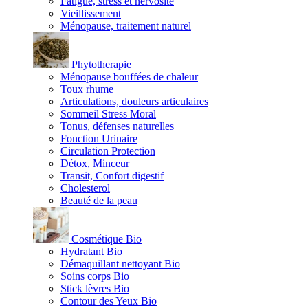
Fatigue, stress et nervosité
Vieillissement
Ménopause, traitement naturel
Phytotherapie
Ménopause bouffées de chaleur
Toux rhume
Articulations, douleurs articulaires
Sommeil Stress Moral
Tonus, défenses naturelles
Fonction Urinaire
Circulation Protection
Détox, Minceur
Transit, Confort digestif
Cholesterol
Beauté de la peau
Cosmétique Bio
Hydratant Bio
Démaquillant nettoyant Bio
Soins corps Bio
Stick lèvres Bio
Contour des Yeux Bio