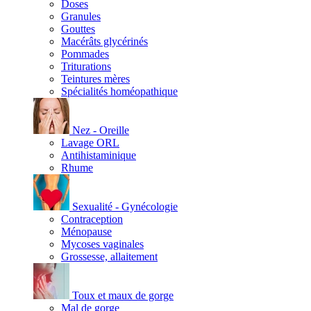
Doses
Granules
Gouttes
Macérâts glycérinés
Pommades
Triturations
Teintures mères
Spécialités homéopathique
Nez - Oreille
Lavage ORL
Antihistaminique
Rhume
Sexualité - Gynécologie
Contraception
Ménopause
Mycoses vaginales
Grossesse, allaitement
Toux et maux de gorge
Mal de gorge