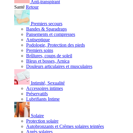
Anti-transpirant
Santé
Retour
Premiers secours
Bandes & Sparadraps
Pansements et compresses
Antiseptique
Podologie, Protection des pieds
Premiers soins
Brûlures, coups de soleil
Bleus et bosses, Arnica
Douleurs articulaires et musculaires
Intimité, Sexualité
Accessoires intimes
Préservatifs
Lubrifiants Intime
Solaire
Protection solaire
Autobronzants et Crèmes solaires teintées
Après solaires