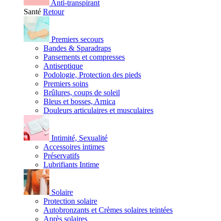
Anti-transpirant
Santé
Retour
Premiers secours
Bandes & Sparadraps
Pansements et compresses
Antiseptique
Podologie, Protection des pieds
Premiers soins
Brûlures, coups de soleil
Bleus et bosses, Arnica
Douleurs articulaires et musculaires
Intimité, Sexualité
Accessoires intimes
Préservatifs
Lubrifiants Intime
Solaire
Protection solaire
Autobronzants et Crèmes solaires teintées
Après solaires