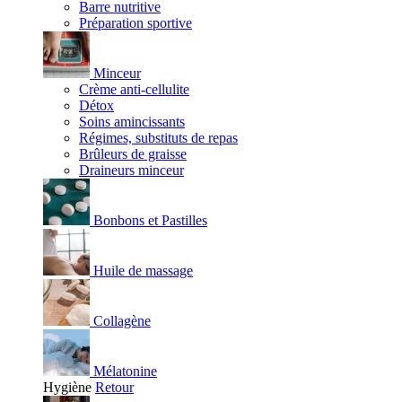
Barre nutritive
Préparation sportive
Minceur
Crème anti-cellulite
Détox
Soins amincissants
Régimes, substituts de repas
Brûleurs de graisse
Draineurs minceur
Bonbons et Pastilles
Huile de massage
Collagène
Mélatonine
Hygiène
Retour