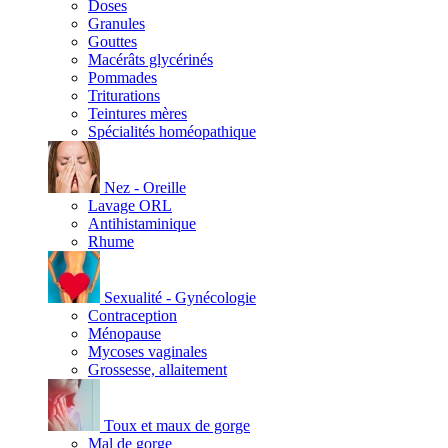
Doses
Granules
Gouttes
Macérâts glycérinés
Pommades
Triturations
Teintures mères
Spécialités homéopathique
Nez - Oreille
Lavage ORL
Antihistaminique
Rhume
Sexualité - Gynécologie
Contraception
Ménopause
Mycoses vaginales
Grossesse, allaitement
Toux et maux de gorge
Mal de gorge