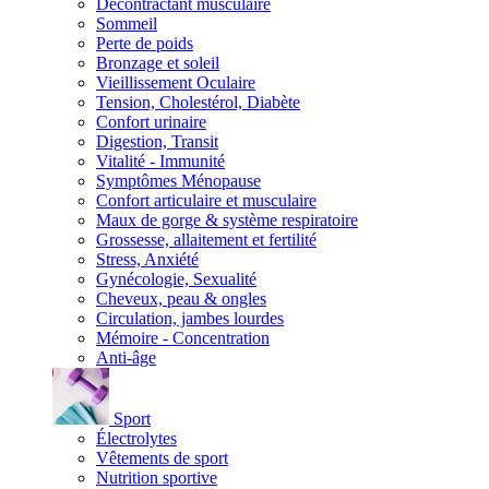
Décontractant musculaire
Sommeil
Perte de poids
Bronzage et soleil
Vieillissement Oculaire
Tension, Cholestérol, Diabète
Confort urinaire
Digestion, Transit
Vitalité - Immunité
Symptômes Ménopause
Confort articulaire et musculaire
Maux de gorge & système respiratoire
Grossesse, allaitement et fertilité
Stress, Anxiété
Gynécologie, Sexualité
Cheveux, peau & ongles
Circulation, jambes lourdes
Mémoire - Concentration
Anti-âge
Sport
Électrolytes
Vêtements de sport
Nutrition sportive