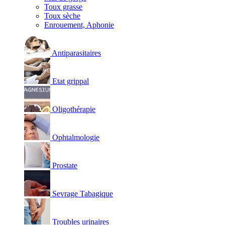
Toux grasse
Toux sèche
Enrouement, Aphonie
Antiparasitaires
Etat grippal
Oligothérapie
Ophtalmologie
Prostate
Sevrage Tabagique
Troubles urinaires