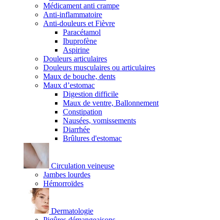
Médicament anti crampe
Anti-inflammatoire
Anti-douleurs et Fièvre
Paracétamol
Ibuprofène
Aspirine
Douleurs articulaires
Douleurs musculaires ou articulaires
Maux de bouche, dents
Maux d’estomac
Digestion difficile
Maux de ventre, Ballonnement
Constipation
Nausées, vomissements
Diarrhée
Brûlures d'estomac
Circulation veineuse
Jambes lourdes
Hémorroïdes
Dermatologie
Piqûres démangeaisons