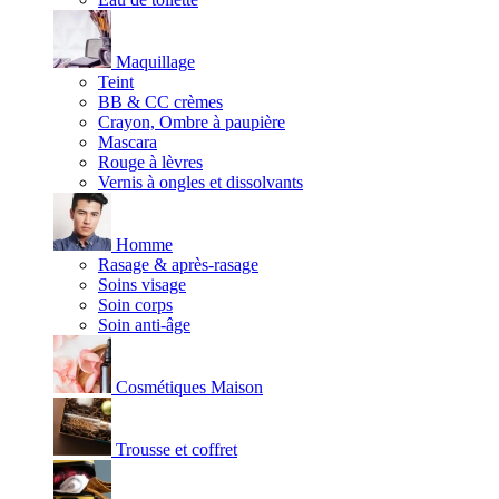
Maquillage
Teint
BB & CC crèmes
Crayon, Ombre à paupière
Mascara
Rouge à lèvres
Vernis à ongles et dissolvants
Homme
Rasage & après-rasage
Soins visage
Soin corps
Soin anti-âge
Cosmétiques Maison
Trousse et coffret