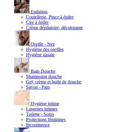
Epilation
Coutellerie, Pince à épiler
Cire à épiler
Crème dépilatoire, décolorante
Oreille - Nez
Hygiène des oreilles
Hygiène nasale
Bain Douche
Shampoing douche
Gel, crème et huile de douche
Savon - Pain
Hygiène intime
Lingettes intimes
Toilette - Soins
Protections féminines
Incontinence