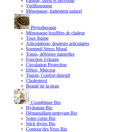
Fatigue, stress et nervosité
Vieillissement
Ménopause, traitement naturel
Phytotherapie
Ménopause bouffées de chaleur
Toux rhume
Articulations, douleurs articulaires
Sommeil Stress Moral
Tonus, défenses naturelles
Fonction Urinaire
Circulation Protection
Détox, Minceur
Transit, Confort digestif
Cholesterol
Beauté de la peau
Cosmétique Bio
Hydratant Bio
Démaquillant nettoyant Bio
Soins corps Bio
Stick lèvres Bio
Contour des Yeux Bio