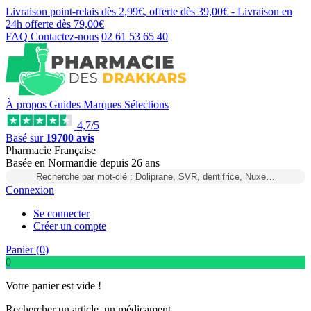
Livraison point-relais dès
2,99€
, offerte dès
39,00€
- Livraison en
24h
offerte dès
79,00€
FAQ
Contactez-nous
02 61 53 65 40
À propos
Guides
Marques
Sélections
4,7/5
Basé sur
19700 avis
Pharmacie Française
Basée
en Normandie
depuis
26 ans
Recherche par mot-clé : Doliprane, SVR, dentifrice, Nuxe…
Connexion
Se connecter
Créer un compte
Panier (
0
)
0
Votre panier est vide !
Rechercher un article, un médicament...