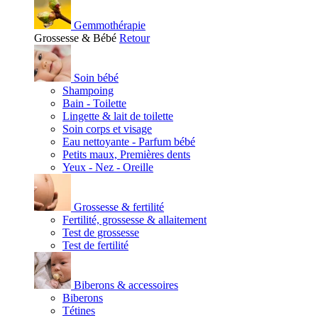
Gemmothérapie
Grossesse & Bébé
Retour
Soin bébé
Shampoing
Bain - Toilette
Lingette & lait de toilette
Soin corps et visage
Eau nettoyante - Parfum bébé
Petits maux, Premières dents
Yeux - Nez - Oreille
Grossesse & fertilité
Fertilité, grossesse & allaitement
Test de grossesse
Test de fertilité
Biberons & accessoires
Biberons
Tétines