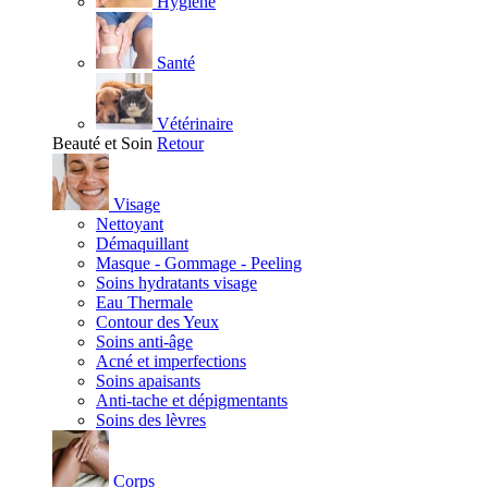
Hygiène
Santé
Vétérinaire
Beauté et Soin
Retour
Visage
Nettoyant
Démaquillant
Masque - Gommage - Peeling
Soins hydratants visage
Eau Thermale
Contour des Yeux
Soins anti-âge
Acné et imperfections
Soins apaisants
Anti-tache et dépigmentants
Soins des lèvres
Corps