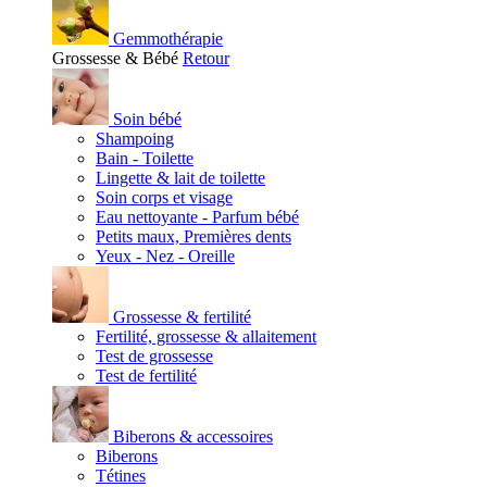
Gemmothérapie
Grossesse & Bébé
Retour
Soin bébé
Shampoing
Bain - Toilette
Lingette & lait de toilette
Soin corps et visage
Eau nettoyante - Parfum bébé
Petits maux, Premières dents
Yeux - Nez - Oreille
Grossesse & fertilité
Fertilité, grossesse & allaitement
Test de grossesse
Test de fertilité
Biberons & accessoires
Biberons
Tétines