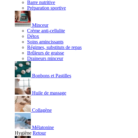
Barre nutritive
Préparation sportive
Minceur
Crème anti-cellulite
Détox
Soins amincissants
Régimes, substituts de repas
Brûleurs de graisse
Draineurs minceur
Bonbons et Pastilles
Huile de massage
Collagène
Mélatonine
Hygiène
Retour