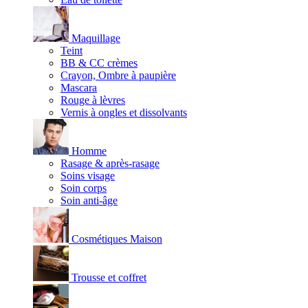
Maquillage
Teint
BB & CC crèmes
Crayon, Ombre à paupière
Mascara
Rouge à lèvres
Vernis à ongles et dissolvants
Homme
Rasage & après-rasage
Soins visage
Soin corps
Soin anti-âge
Cosmétiques Maison
Trousse et coffret