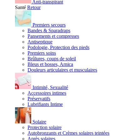
Anti-transpirant
Santé
Retour
Premiers secours
Bandes & Sparadraps
Pansements et compresses
Antiseptique
Podologie, Protection des pieds
Premiers soins
Brûlures, coups de soleil
Bleus et bosses, Arnica
Douleurs articulaires et musculaires
Intimité, Sexualité
Accessoires intimes
Préservatifs
Lubrifiants Intime
Solaire
Protection solaire
Autobronzants et Crèmes solaires teintées
Après solaires