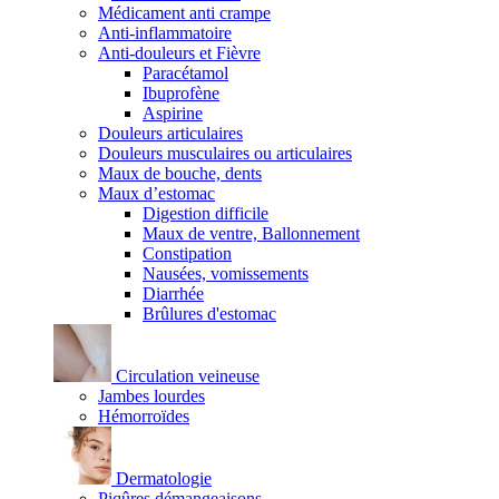
Médicament anti crampe
Anti-inflammatoire
Anti-douleurs et Fièvre
Paracétamol
Ibuprofène
Aspirine
Douleurs articulaires
Douleurs musculaires ou articulaires
Maux de bouche, dents
Maux d’estomac
Digestion difficile
Maux de ventre, Ballonnement
Constipation
Nausées, vomissements
Diarrhée
Brûlures d'estomac
Circulation veineuse
Jambes lourdes
Hémorroïdes
Dermatologie
Piqûres démangeaisons