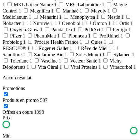
1
MKL Green Nature
1
MRC Laboratoire
1
Magne
Control
1
Magnifica
1
Manhaé
1
Mayoly
1
Mediolanum
1
Menarini
1
Ménophytea
1
Nestlé
1
Nobacter
1
Nutrivie
1
Oenobiol
1
Omron
1
Ortis
1
Oxygen-Glow
1
Panda Tea
1
PediAct
1
Perrigo
1
Pfizer
1
PharmMatt
1
Pionneau
1
ProRhinel
1
Probiolog
1
Procare Health France
1
Quies
1
RESCUE®
1
Roger et Gallet
1
Rêve de Miel
1
Sanoflore
1
Santarome Bio
1
Soles Mundi
1
Sylamed
1
Toleriane
1
Vaseline
1
Vecteur Santé
1
Vichy
Déodorants
1
Vita Citral
1
Vital Proteins
1
Vitascorbol
1
Aucun résultat
Promotions
Produits en promo
587
Offres en cours
1098
Prix
Min