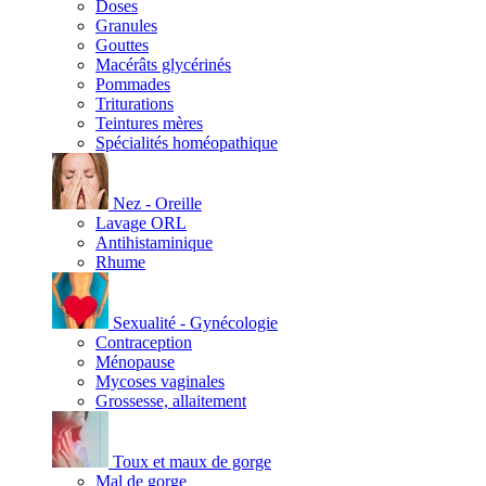
Doses
Granules
Gouttes
Macérâts glycérinés
Pommades
Triturations
Teintures mères
Spécialités homéopathique
Nez - Oreille
Lavage ORL
Antihistaminique
Rhume
Sexualité - Gynécologie
Contraception
Ménopause
Mycoses vaginales
Grossesse, allaitement
Toux et maux de gorge
Mal de gorge