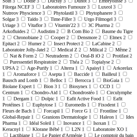
Soin
3
Dodie
3
Ducray
3
Duhot
3
Embryolisse
3
Filorga NCEF
3
Laboratoires Fumouze
3
Luxeol
3
Nutreov Physcience
3
Phytolastil
3
Phytophanere
3
Solgar
3
Taïdo
3
Time-Filler
3
Urgo Filmogel
3
Uriage
3
Vitaflor
3
Vitamin'22
3
3C Pharma
2
Arkofluides
2
Audistim
2
B Com Bio
2
Baume du Tigre
2
Chronobiane
2
Cooper
2
Densmore
2
Elmex
2
Epitact
2
Humer
2
Insect Protect
2
LaCabine
2
Laboratoire Jolly-Jatel
2
Medical Z
2
Milical
2
Même
2
Nat & Form
2
Neutraderm
2
Oral-B iO
2
Protifast
2
Puressentiel Respiratoire
2
Théa
2
Topialyse
2
UPSA
2
Age-Purify
1
Alterra
1
Apaisyl
1
Arkorelax
1
Aromaforce
1
Asepta
1
Baccide
1
Bailleul
1
Bausch and Lomb
1
Belloc
1
Berocca
1
BioGaia
1
Biolane Expert
1
Bion 3
1
Biosynex
1
CCD
1
Centrum
1
Chondro-Aid
1
Chondrostéo
1
Circulymphe
1
Dergam
1
Dolpic
1
Eafit Active Food
1
Eafit
Protéines
1
Euphytose
1
Euromedis
1
Fixodent
1
Fleurs de Bach
1
Forcapil
1
Force G
1
Frontline
1
Global-Repair
1
Granions Dermatologie
1
Haleon
1
Ides
Pharma
1
Idéal Soleil
1
Inovance
1
Isoxan
1
Keracnyl
1
Klorane Bébé
1
L2N
1
Laboratoire XO
1
Lactibiane
1
Le Papier d'Arménie
1
Le comptoir du bain