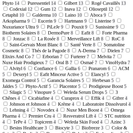
Phyto
14
Puressentiel
14
Gilbert
13
Rogé Cavaillès
13
Codexial
12
Gum
12
Inava
12
Olioseptil
12
Cetaphil
10
Galderma
10
Laino
10
Aboca
9
Arkopharma
9
Eucerin
9
Hartmann
9
Listerine
9
Nuxuriance Ultra
9
PiLeJe
9
Pouxit
9
Sunissime
9
Biotherm Solaires
8
DermoPure
8
Eafit
8
Forte Pharma
8
Jonzac
8
La Rosée
8
Merveillance Lift
8
RoC
8
Saint-Gervais Mont Blanc
8
Santé Verte
8
Somatoline
Cosmetic
8
Thés de la Pagode
8
A-Derma
7
Dielen
7
Elixirs And Co
7
Erborian
7
Furterer
7
Melvita
7
Nuxe Hair Prodigieux
7
Oral B
7
Osmaé
7
VinoHydra
7
Alvityl
6
Confiance
6
Gallia
6
Pranarom
6
ACM
5
Dexeryl
5
Eafit Minceur Active
5
Elancyl
5
Exomega Control
5
Garancia Solaires
5
Herbesan
5
Jaldes
5
Phyto-Actif
5
Placentor
5
Prodigieuse Boost
5
Silagic
5
Vinopure
5
Weleda Serum Drops
5
3
Chênes
4
Cicabiafine
4
Curaprox
4
Effik
4
Gifrer
4
Johnson et Johnson
4
Krème
4
Laboratoire Dissolvurol
4
Lehning
4
Novodex
4
Nuxe Men Boost
4
Omega
Pharma
4
Premier Cru
4
Resveratrol Lift
4
STC nutrition
4
TePe
4
Topicrem
4
Weleda Skin Food
4
Azinc
3
Besins Healthcare
3
Biocyte
3
Biofreeze
3
Color &