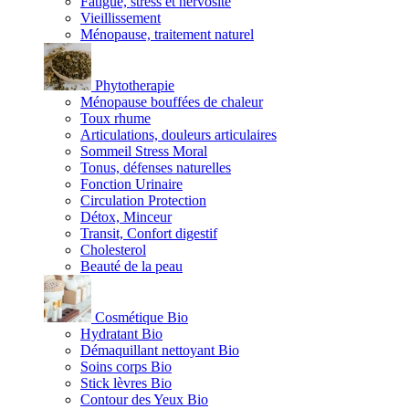
Fatigue, stress et nervosité
Vieillissement
Ménopause, traitement naturel
Phytotherapie
Ménopause bouffées de chaleur
Toux rhume
Articulations, douleurs articulaires
Sommeil Stress Moral
Tonus, défenses naturelles
Fonction Urinaire
Circulation Protection
Détox, Minceur
Transit, Confort digestif
Cholesterol
Beauté de la peau
Cosmétique Bio
Hydratant Bio
Démaquillant nettoyant Bio
Soins corps Bio
Stick lèvres Bio
Contour des Yeux Bio