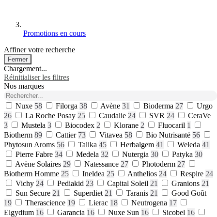
Promotions en cours
Affiner votre recherche
Fermer
Chargement...
Réinitialiser les filtres
Nos marques
Nuxe
58
Filorga
38
Avène
31
Bioderma
27
Urgo
26
La Roche Posay
25
Caudalie
24
SVR
24
CeraVe
3
Mustela
3
Biocodex
2
Klorane
2
Fluocaril
1
Biotherm
89
Cattier
73
Vitavea
58
Bio Nutrisanté
56
Phytosun Aroms
56
Talika
45
Herbalgem
41
Weleda
41
Pierre Fabre
34
Medela
32
Nutergia
30
Patyka
30
Avène Solaires
29
Natessance
27
Photoderm
27
Biotherm Homme
25
Ineldea
25
Anthelios
24
Respire
24
Vichy
24
Pediakid
23
Capital Soleil
21
Granions
21
Sun Secure
21
Superdiet
21
Taranis
21
Good Goût
19
Therascience
19
Lierac
18
Neutrogena
17
Elgydium
16
Garancia
16
Nuxe Sun
16
Sicobel
16