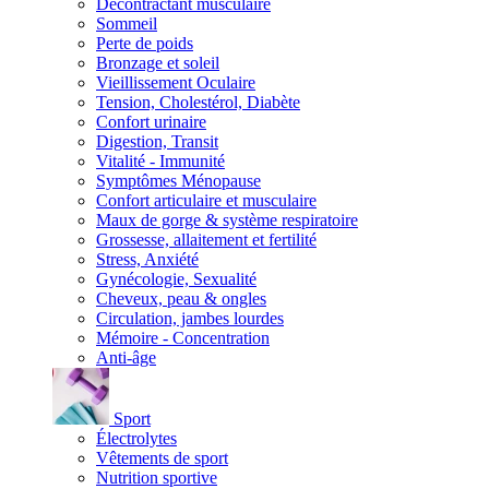
Décontractant musculaire
Sommeil
Perte de poids
Bronzage et soleil
Vieillissement Oculaire
Tension, Cholestérol, Diabète
Confort urinaire
Digestion, Transit
Vitalité - Immunité
Symptômes Ménopause
Confort articulaire et musculaire
Maux de gorge & système respiratoire
Grossesse, allaitement et fertilité
Stress, Anxiété
Gynécologie, Sexualité
Cheveux, peau & ongles
Circulation, jambes lourdes
Mémoire - Concentration
Anti-âge
Sport
Électrolytes
Vêtements de sport
Nutrition sportive