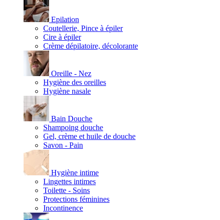
Epilation
Coutellerie, Pince à épiler
Cire à épiler
Crème dépilatoire, décolorante
Oreille - Nez
Hygiène des oreilles
Hygiène nasale
Bain Douche
Shampoing douche
Gel, crème et huile de douche
Savon - Pain
Hygiène intime
Lingettes intimes
Toilette - Soins
Protections féminines
Incontinence