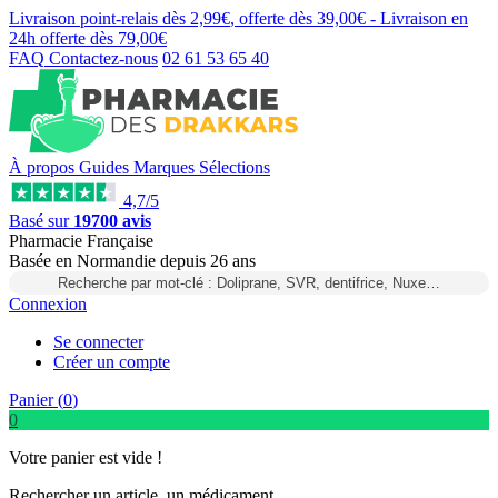
Livraison point-relais dès
2,99€
, offerte dès
39,00€
- Livraison en
24h
offerte dès
79,00€
FAQ
Contactez-nous
02 61 53 65 40
À propos
Guides
Marques
Sélections
4,7/5
Basé sur
19700 avis
Pharmacie Française
Basée
en Normandie
depuis
26 ans
Recherche par mot-clé : Doliprane, SVR, dentifrice, Nuxe…
Connexion
Se connecter
Créer un compte
Panier (
0
)
0
Votre panier est vide !
Rechercher un article, un médicament...