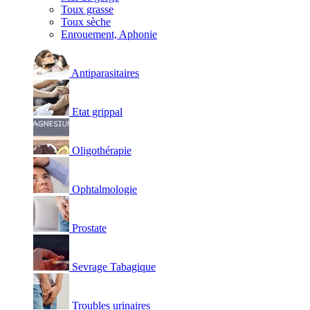
Toux grasse
Toux sèche
Enrouement, Aphonie
Antiparasitaires
Etat grippal
Oligothérapie
Ophtalmologie
Prostate
Sevrage Tabagique
Troubles urinaires