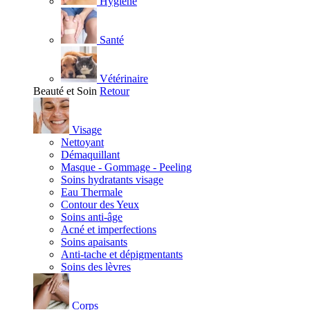
Hygiène
Santé
Vétérinaire
Beauté et Soin
Retour
Visage
Nettoyant
Démaquillant
Masque - Gommage - Peeling
Soins hydratants visage
Eau Thermale
Contour des Yeux
Soins anti-âge
Acné et imperfections
Soins apaisants
Anti-tache et dépigmentants
Soins des lèvres
Corps