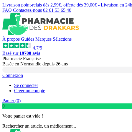
Livraison point-relais dès
2,99€
, offerte dès
39,00€
- Livraison en
24
FAQ
Contactez-nous
02 61 53 65 40
À propos
Guides
Marques
Sélections
4,7/5
Basé sur
19700 avis
Pharmacie Française
Basée
en Normandie
depuis
26 ans
Connexion
Se connecter
Créer un compte
Panier (
0
)
0
Votre panier est vide !
Rechercher un article, un médicament...