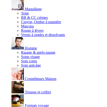
Maquillage
Teint
BB & CC crèmes
Crayon, Ombre à paupière
Mascara
Rouge à lèvres
Vernis à ongles et dissolvants
Homme
Rasage & après-rasage
Soins visage
Soin corps
Soin anti-âge
Cosmétiques Maison
Trousse et coffret
Formats voyage