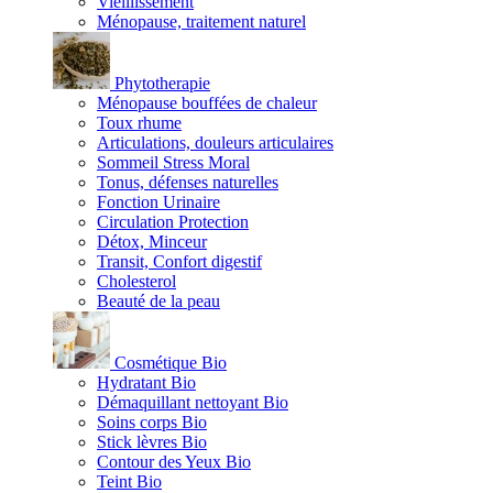
Vieillissement
Ménopause, traitement naturel
Phytotherapie
Ménopause bouffées de chaleur
Toux rhume
Articulations, douleurs articulaires
Sommeil Stress Moral
Tonus, défenses naturelles
Fonction Urinaire
Circulation Protection
Détox, Minceur
Transit, Confort digestif
Cholesterol
Beauté de la peau
Cosmétique Bio
Hydratant Bio
Démaquillant nettoyant Bio
Soins corps Bio
Stick lèvres Bio
Contour des Yeux Bio
Teint Bio