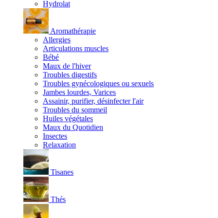
Hydrolat
Aromathérapie
Allergies
Articulations muscles
Bébé
Maux de l'hiver
Troubles digestifs
Troubles gynécologiques ou sexuels
Jambes lourdes, Varices
Assainir, purifier, désinfecter l'air
Troubles du sommeil
Huiles végétales
Maux du Quotidien
Insectes
Relaxation
Tisanes
Thés