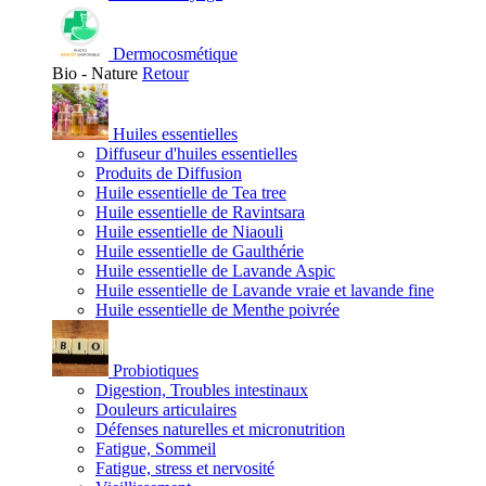
Dermocosmétique
Bio - Nature
Retour
Huiles essentielles
Diffuseur d'huiles essentielles
Produits de Diffusion
Huile essentielle de Tea tree
Huile essentielle de Ravintsara
Huile essentielle de Niaouli
Huile essentielle de Gaulthérie
Huile essentielle de Lavande Aspic
Huile essentielle de Lavande vraie et lavande fine
Huile essentielle de Menthe poivrée
Probiotiques
Digestion, Troubles intestinaux
Douleurs articulaires
Défenses naturelles et micronutrition
Fatigue, Sommeil
Fatigue, stress et nervosité